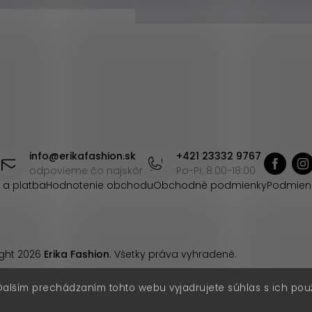
info
@
erikafashion.sk
+421 23332 9767
odpovieme čo najskôr
Po-Pi: 8:00-18:00
 a platba
Hodnotenie obchodu
Obchodné podmienky
Podmien
ght 2026
Erika Fashion
. Všetky práva vyhradené.
Ďalším prechádzaním tohto webu vyjadrujete súhlas s ich pou