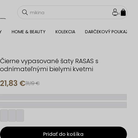
NÁKU
KOŠÍ
Y
HOME & BEAUTY
KOLEKCIA
DARČEKOVÝ POUKAZ
Čierne vypasované šaty RASAS s
odnímateľnými bielymi kvetmi
21,83 €
31,19 €
_____
_________
Pridať do košíka