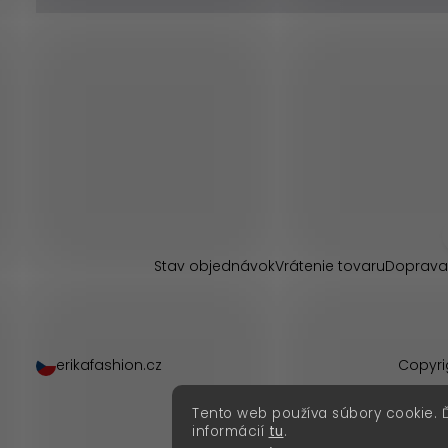
Z
á
p
Stav objednávok
Vrátenie tovaru
Doprava
ä
t
erikafashion.cz
Copyri
i
Tento web používa súbory cookie. 
e
informácií
tu
.