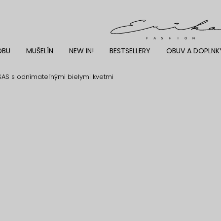
DBU
MUŠELÍN
NEW IN!
BESTSELLERY
OBUV A DOPLNK
AS s odnímateľnými bielymi kvetmi