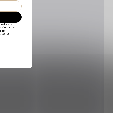
ných údajov
v. Z odberu sa
ailov.
je 60 EUR.