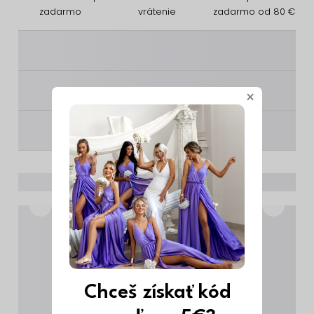
zadarmo
vrátenie
zadarmo od 80 €
________
________
×
________
Chceš získať kód