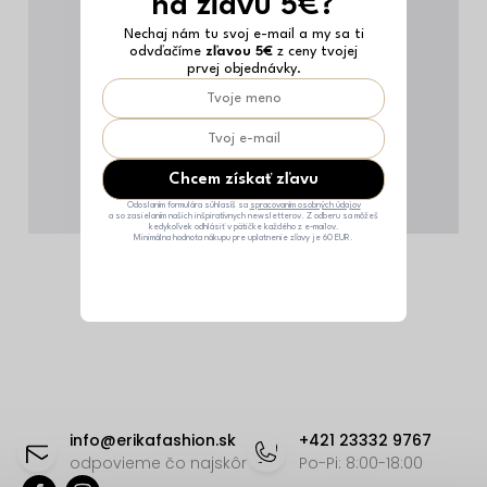
na zľavu 5€?
Nechaj nám tu svoj e-mail a my sa ti
odvďačíme
zľavou 5€
z ceny tvojej
prvej objednávky.
Chcem získať zľavu
Odoslaním formulára súhlasíš sa
spracovaním osobných údajov
a so zasielaním našich inšpiratívnych newsletterov. Z odberu sa môžeš
kedykoľvek odhlásiť v pätičke každého z e-mailov.
Minimálna hodnota nákupu pre uplatnenie zľavy je 60 EUR.
Z
á
info
@
erikafashion.sk
+421 23332 9767
p
odpovieme čo najskôr
Po-Pi: 8:00-18:00