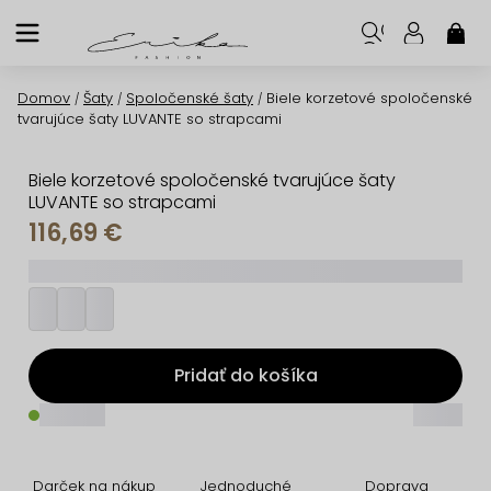
Prejsť
na
NÁK
KOŠ
obsah
Domov
Šaty
Spoločenské šaty
Biele korzetové spoločenské
/
/
/
tvarujúce šaty LUVANTE so strapcami
Biele korzetové spoločenské tvarujúce šaty
LUVANTE so strapcami
116,69 €
_________
Pridať do košíka
_____
_____
Darček na nákup
Jednoduché
Doprava