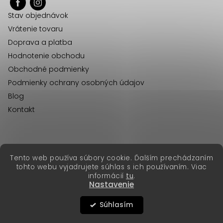
ä
Stav objednávok
t
Vrátenie tovaru
i
Doprava a platba
e
Hodnotenie obchodu
Obchodné podmienky
Podmienky ochrany osobných údajov
Blog
Kontakt
erikafashion.cz
Tento web používa súbory cookie. Ďalším prechádzaním
Copyright 2026
Erika Fashion
. Všetky práva vyhradené.
tohto webu vyjadrujete súhlas s ich používaním. Viac
Vytvoril Shoptet Premium
&
informácií
tu
.
Nastavenie
Súhlasím