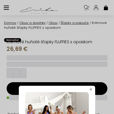
Prejsť
na
NÁK
KOŠ
obsah
Domov
Obuv a doplnky
Obuv
Šľapky a papuče
Krémové
/
/
/
/
huňaté šľapky FLUFFIES s opaskom
Bestseller
Krémové huňaté šľapky FLUFFIES s opaskom
26,69 €
_____
_________
Pridať do košíka
×
_____
_____