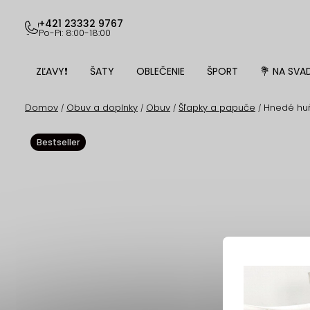
Prejsť
na
+421 23332 9767
Po-Pi: 8:00-18:00
obsah
ZĽAVY❗
ŠATY
OBLEČENIE
ŠPORT
💐 NA SVA
Domov
Obuv a doplnky
Obuv
Šľapky a papuče
Hnedé huň
/
/
/
/
Bestseller