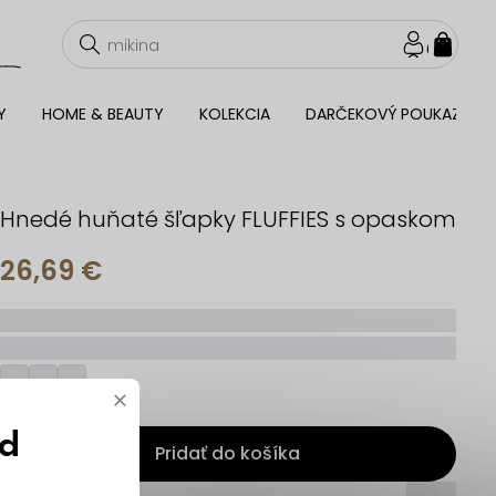
NÁKU
KOŠÍ
Y
HOME & BEAUTY
KOLEKCIA
DARČEKOVÝ POUKAZ
Hnedé huňaté šľapky FLUFFIES s opaskom
26,69 €
_____
_________
×
ód
Pridať do košíka
_____
_____