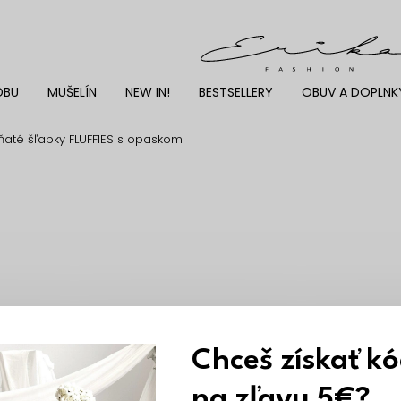
DBU
MUŠELÍN
NEW IN!
BESTSELLERY
OBUV A DOPLNK
até šľapky FLUFFIES s opaskom
Chceš získať k
na zľavu 5€?