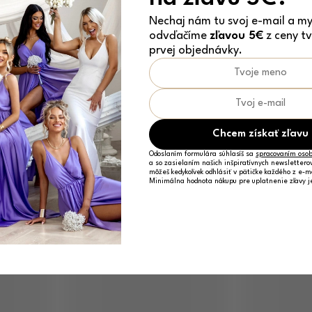
Nechaj nám tu svoj e-mail a my 
odvďačíme
zľavou 5€
z ceny tv
prvej objednávky.
Chcem získať zľavu
Odoslaním formulára súhlasíš sa
spracovaním osob
a so zasielaním našich inšpiratívnych newslettero
môžeš kedykoľvek odhlásiť v pätičke každého z e-m
Minimálna hodnota nákupu pre uplatnenie zľavy 