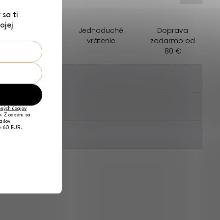
sa ti
ojej
Darček na
Jednoduché
Doprava
nákup zadarmo
vrátenie
zadarmo od
80 €
________
________
ných údajov
v. Z odberu sa
ailov.
je 60 EUR.
________