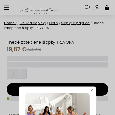
Prejsť
na
NÁK
KOŠ
obsah
Domov
Obuv a doplnky
Obuv
Šľapky a papuče
Hnedé
/
/
/
/
zateplené šľapky TREVORA
Hnedé zateplené šľapky TREVORA
19,87 €
28,39 €
_____
_________
Pridať do košíka
×
_____
_____