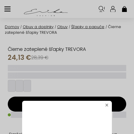
Prejsť
na
NÁK
KOŠ
obsah
Domov
Obuv a doplnky
Obuv
Šľapky a papuče
Čierne
/
/
/
/
zateplené šľapky TREVORA
Čierne zateplené šľapky TREVORA
24,13 €
28,39 €
_____
_________
Pridať do košíka
×
_____
_____