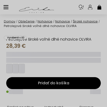
Prejsť
na
NÁK
KOŠ
obsah
Domov
Oblečenie
Nohavice
Nohavice
Široké nohavice
/
/
/
/
/
Petrolejové široké voľné dlhé nohavice OLVIRA
Vyrobené v EÚ
Petrolejové široké voľné dlhé nohavice OLVIRA
28,39 €
_____
_________
Pridať do košíka
_____
_____