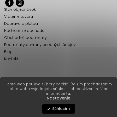
ä
Stav objednávok
t
Vrátenie tovaru
i
Doprava a platba
e
Hodnotenie obchodu
Obchodné podmienky
Podmienky ochrany osobných údajov
Blog
Kontakt
erikafashion.cz
Tento web používa súbory cookie. Ďalším prechádzaním
Copyright 2026
Erika Fashion
. Všetky práva vyhradené.
tohto webu vyjadrujete súhlas s ich používaním. Viac
Vytvoril Shoptet Premium
&
informácií
tu
.
Nastavenie
Súhlasím