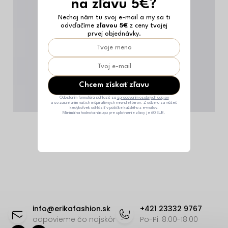
na zľavu 5€?
Nechaj nám tu svoj e-mail a my sa ti
odvďačíme
zľavou 5€
z ceny tvojej
prvej objednávky.
Chcem získať zľavu
Odoslaním formulára súhlasíš sa
spracovaním osobných údajov
a so zasielaním našich inšpiratívnych newsletterov. Z odberu sa môžeš
kedykoľvek odhlásiť v pätičke každého z e-mailov.
Minimálna hodnota nákupu pre uplatnenie zľavy je 60 EUR.
Z
á
info
@
erikafashion.sk
+421 23332 9767
p
odpovieme čo najskôr
Po-Pi: 8:00-18:00