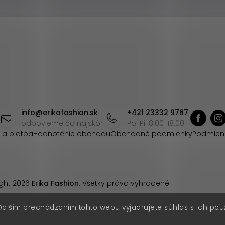
info
@
erikafashion.sk
+421 23332 9767
odpovieme čo najskôr
Po-Pi: 8:00-18:00
 a platba
Hodnotenie obchodu
Obchodné podmienky
Podmien
ght 2026
Erika Fashion
. Všetky práva vyhradené.
Ďalším prechádzaním tohto webu vyjadrujete súhlas s ich pou