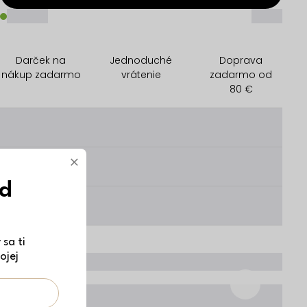
_____
_____
Darček na
Jednoduché
Doprava
nákup zadarmo
vrátenie
zadarmo od
80 €
________
×
________
ód
________
sa ti
ojej