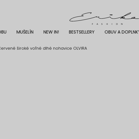
DBU
MUŠELÍN
NEW IN!
BESTSELLERY
OBUV A DOPLNK
ervené široké voľné dlhé nohavice OLVIRA