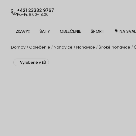
Prejsť
na
+421 23332 9767
Po-Pi: 8:00-18:00
obsah
ZĽAVY❗
ŠATY
OBLEČENIE
ŠPORT
💐 NA SVA
Domov
Oblečenie
Nohavice
Nohavice
Široké nohavice
Č
/
/
/
/
/
Vyrobené v EÚ