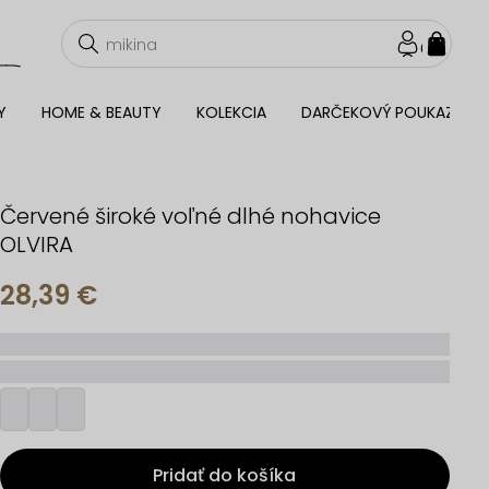
NÁKU
KOŠÍ
Y
HOME & BEAUTY
KOLEKCIA
DARČEKOVÝ POUKAZ
Červené široké voľné dlhé nohavice
OLVIRA
28,39 €
_____
_________
Pridať do košíka