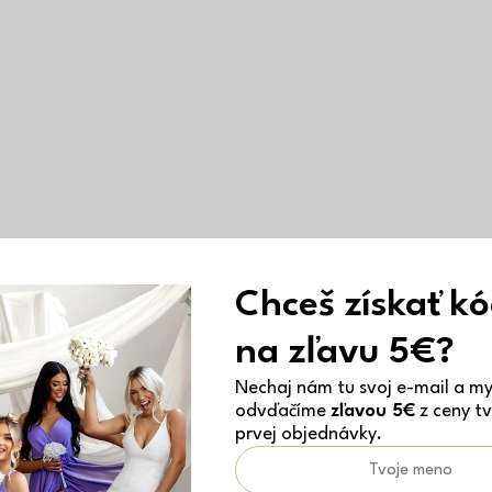
Chceš získať k
na zľavu 5€?
Nechaj nám tu svoj e-mail a my 
odvďačíme
zľavou 5€
z ceny tv
prvej objednávky.