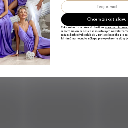
Chcem získať zľavu
Odoslaním formulára súhlasíš sa
spracovaním osob
a so zasielaním našich inšpiratívnych newslettero
môžeš kedykoľvek odhlásiť v pätičke každého z e-m
Minimálna hodnota nákupu pre uplatnenie zľavy 