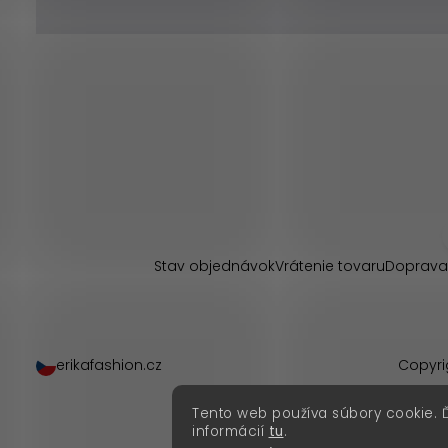
Z
á
p
Stav objednávok
Vrátenie tovaru
Doprava
ä
t
erikafashion.cz
Copyri
i
Tento web používa súbory cookie. 
e
informácií
tu
.