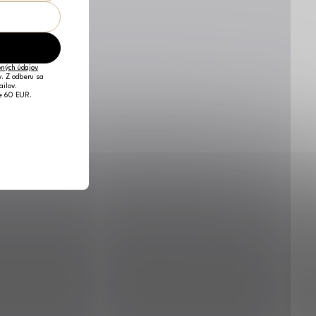
ných údajov
v. Z odberu sa
ailov.
je 60 EUR.