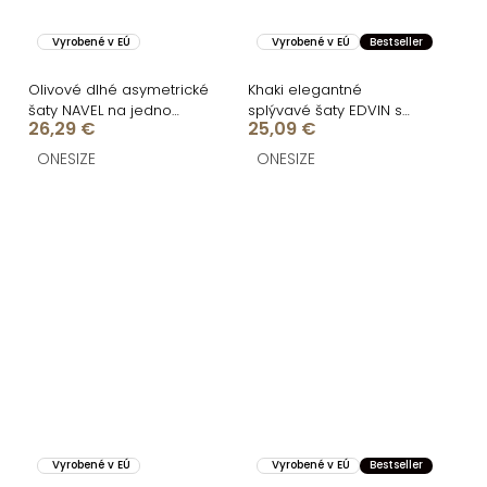
Vyrobené v EÚ
Vyrobené v EÚ
Bestseller
Olivové dlhé asymetrické
Khaki elegantné
šaty NAVEL na jedno
splývavé šaty EDVIN s
26,29 €
25,09 €
rameno
výstrihom
ONESIZE
ONESIZE
Vyrobené v EÚ
Vyrobené v EÚ
Bestseller