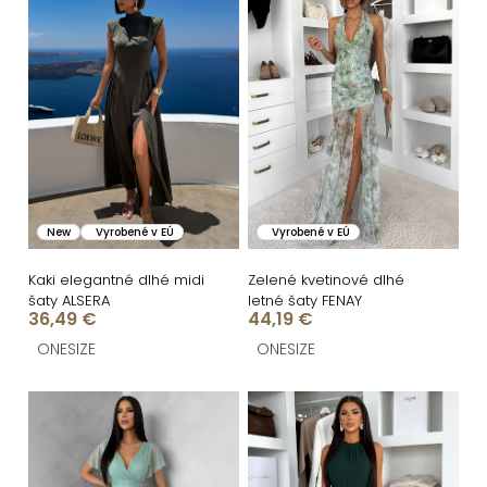
i
ý
e
p
p
i
r
s
o
p
d
r
u
o
New
Vyrobené v EÚ
Vyrobené v EÚ
k
d
t
u
Kaki elegantné dlhé midi
Zelené kvetinové dlhé
šaty ALSERA
letné šaty FENAY
o
k
36,49 €
44,19 €
v
t
ONESIZE
ONESIZE
o
v