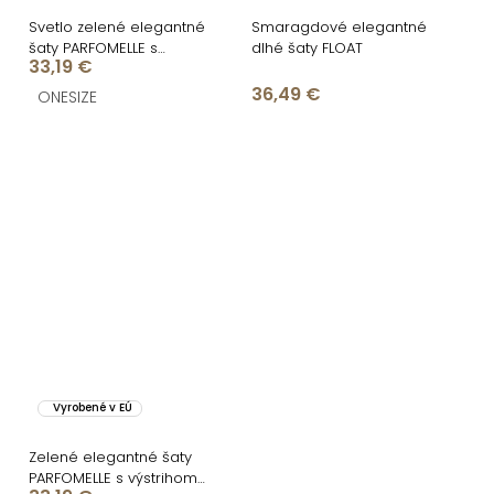
Svetlo zelené elegantné
Smaragdové elegantné
šaty PARFOMELLE s
dlhé šaty FLOAT
33,19 €
výstrihom do V
36,49 €
ONESIZE
Vyrobené v EÚ
Zelené elegantné šaty
PARFOMELLE s výstrihom