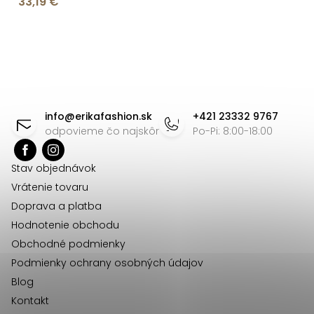
33,19 €
do V
O
v
l
á
Z
d
á
info
@
erikafashion.sk
+421 23332 9767
a
p
odpovieme čo najskôr
Po-Pi: 8:00-18:00
c
ä
i
Stav objednávok
t
e
Vrátenie tovaru
p
i
Doprava a platba
r
e
Hodnotenie obchodu
v
Obchodné podmienky
k
Podmienky ochrany osobných údajov
y
Blog
v
Kontakt
ý