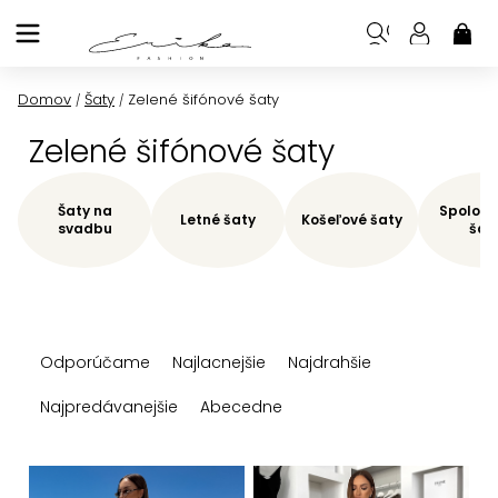
Prejsť
na
NÁK
KOŠ
obsah
Domov
Šaty
Zelené šifónové šaty
/
/
Zelené šifónové šaty
Šaty na
Spoloče
Letné šaty
Košeľové šaty
svadbu
šat
R
Odporúčame
Najlacnejšie
Najdrahšie
a
d
Najpredávanejšie
Abecedne
e
n
V