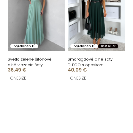
Vyrobené v EÚ
Vyrobené v EÚ
Bestseller
Svetlo zelené šifónové
Smaragdové dlhé šaty
dlhé viazacie šaty
DLEGO s opaskom
36,49 €
40,09 €
VIONELA
ONESIZE
ONESIZE