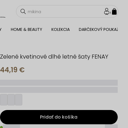
NÁKU
KOŠÍ
Y
HOME & BEAUTY
KOLEKCIA
DARČEKOVÝ POUKAZ
Zelené kvetinové dlhé letné šaty FENAY
44,19 €
_____
_________
Pridať do košíka
_____
_____