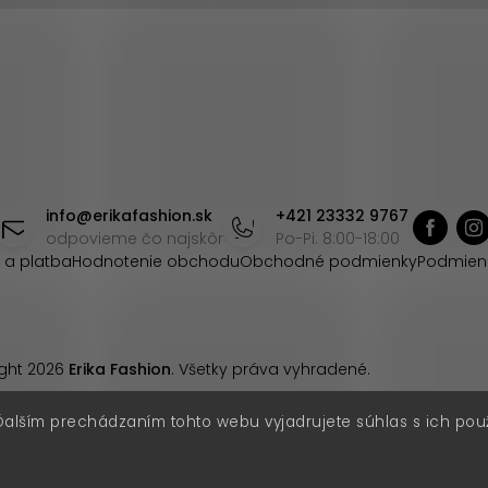
info
@
erikafashion.sk
+421 23332 9767
odpovieme čo najskôr
Po-Pi: 8:00-18:00
 a platba
Hodnotenie obchodu
Obchodné podmienky
Podmien
ght 2026
Erika Fashion
. Všetky práva vyhradené.
Ďalším prechádzaním tohto webu vyjadrujete súhlas s ich pou