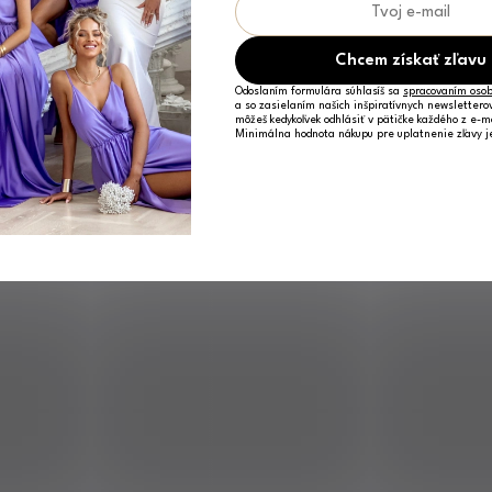
Chcem získať zľavu
Odoslaním formulára súhlasíš sa
spracovaním osob
a so zasielaním našich inšpiratívnych newslettero
môžeš kedykoľvek odhlásiť v pätičke každého z e-m
Minimálna hodnota nákupu pre uplatnenie zľavy 