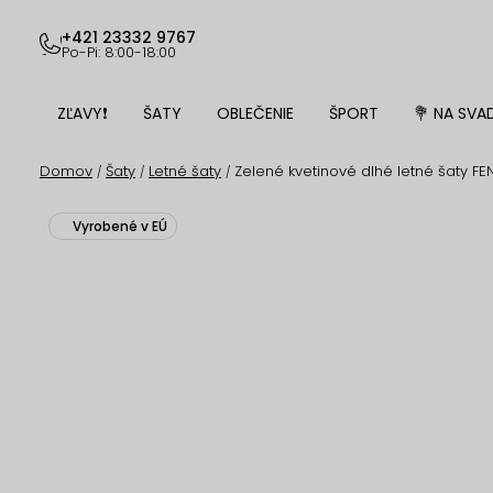
Prejsť
na
+421 23332 9767
Po-Pi: 8:00-18:00
obsah
ZĽAVY❗
ŠATY
OBLEČENIE
ŠPORT
💐 NA SVA
Domov
Šaty
Letné šaty
Zelené kvetinové dlhé letné šaty FE
/
/
/
Vyrobené v EÚ