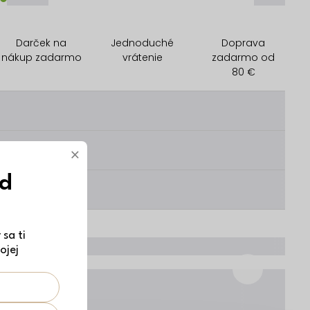
Darček na
Jednoduché
Doprava
nákup zadarmo
vrátenie
zadarmo od
80 €
________
________
×
ód
________
sa ti
ojej