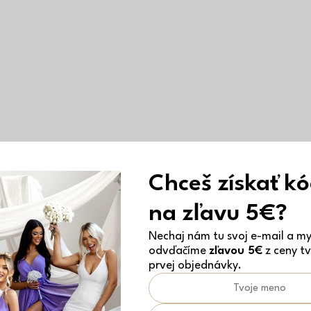
Chceš získať k
na zľavu 5€?
Nechaj nám tu svoj e-mail a my 
odvďačíme
zľavou 5€
z ceny tv
prvej objednávky.