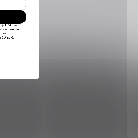
ných údajov
v. Z odberu sa
ailov.
je 60 EUR.