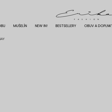
DBU
MUŠELÍN
NEW IN!
BESTSELLERY
OBUV A DOPLNK
NAY