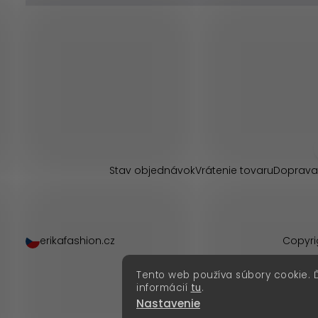
Z
á
p
Stav objednávok
Vrátenie tovaru
Doprava
ä
t
erikafashion.cz
Copyri
i
Tento web používa súbory cookie. 
e
informácií
tu
.
Nastavenie