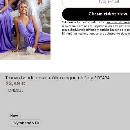
Chcem získať zľavu
Odoslaním formulára súhlasíš sa
spracovaním osob
a so zasielaním našich inšpiratívnych newslettero
môžeš kedykoľvek odhlásiť v pätičke každého z e-m
Minimálna hodnota nákupu pre uplatnenie zľavy 
Tmavo hnedé basic krátke elegantné šaty SOTARA
23,49 €
ONESIZE
New
Vyrobené v EÚ