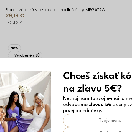
Bordové dlhé viazacie pohodlné šaty MEGATRO
29,19 €
ONESIZE
New
Vyrobené v EÚ
Chceš získať k
na zľavu 5€?
Nechaj nám tu svoj e-mail a my 
odvďačíme
zľavou 5€
z ceny tv
prvej objednávky.