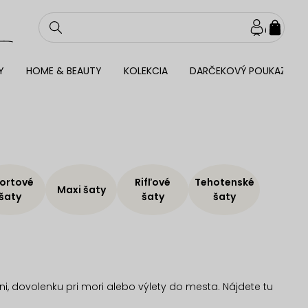
NÁKU
KOŠÍ
Y
HOME & BEAUTY
KOLEKCIA
DARČEKOVÝ POUKAZ
ortové
Rifľové
Tehotenské
Maxi šaty
šaty
šaty
šaty
i, dovolenku pri mori alebo výlety do mesta. Nájdete tu