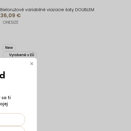
Bieloružové variabilné viazacie šaty DOUBLEM
36,09 €
ONESIZE
New
Vyrobené v EÚ
×
ód
sa ti
ojej