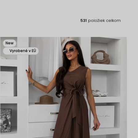
531
položiek celkom
New
Vyrobené v EÚ