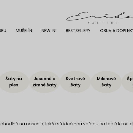
DBU
MUŠELÍN
NEW IN!
BESTSELLERY
OBUV A DOPLNK
Šaty na
Jesenné a
Svetrové
Mikinové
Šp
ples
zimné šaty
šaty
šaty
ohodlné na nosenie, takže sú ideálnou voľbou na teplé letné dn