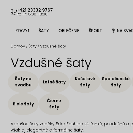
Prejsť
na
+421 23332 9767
Po-Pi: 8:00-18:00
obsah
ZĽAVY❗
ŠATY
OBLEČENIE
ŠPORT
💐 NA SVA
Domov
Šaty
Vzdušné šaty
/
/
Vzdušné šaty
Šaty na
Košeľové
Spoločenské
Letné šaty
svadbu
šaty
šaty
Čierne
Biele šaty
šaty
Vzdušné šaty značky Erika Fashion sú ľahké, priedušné a p
však aj elegantné a formálne šaty.