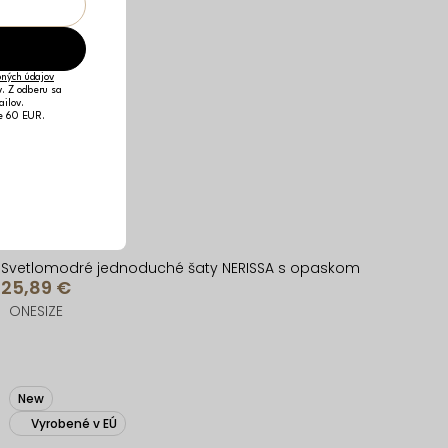
ných údajov
v. Z odberu sa
ailov.
je 60 EUR.
Svetlomodré jednoduché šaty NERISSA s opaskom
25,89 €
ONESIZE
New
Vyrobené v EÚ