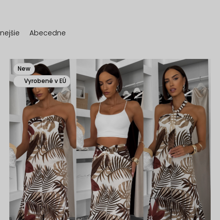
nejšie
Abecedne
New
Vyrobené v EÚ