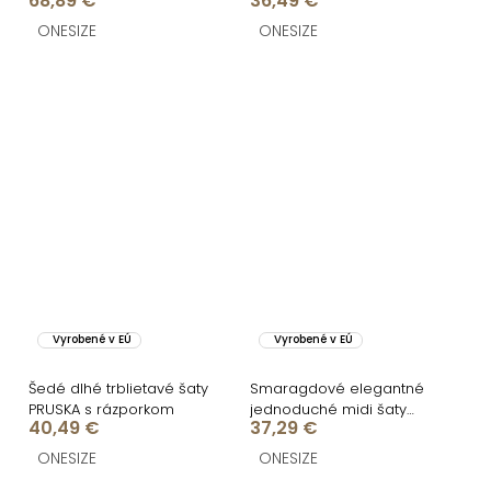
68,89 €
36,49 €
ONESIZE
ONESIZE
Vyrobené v EÚ
Vyrobené v EÚ
Šedé dlhé trblietavé šaty
Smaragdové elegantné
PRUSKA s rázporkom
jednoduché midi šaty
40,49 €
37,29 €
OMNIS
ONESIZE
ONESIZE