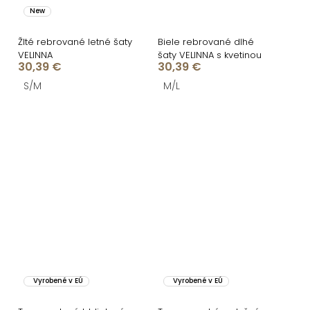
New
Žlté rebrované letné šaty
Biele rebrované dlhé
VELINNA
šaty VELINNA s kvetinou
30,39 €
30,39 €
S/M
M/L
Vyrobené v EÚ
Vyrobené v EÚ