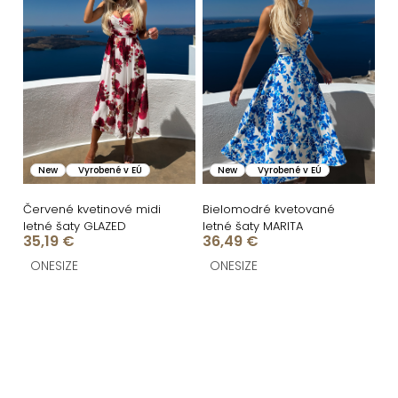
New
Vyrobené v EÚ
New
Vyrobené v EÚ
Červené kvetinové midi
Bielomodré kvetované
letné šaty GLAZED
letné šaty MARITA
35,19 €
36,49 €
ONESIZE
ONESIZE