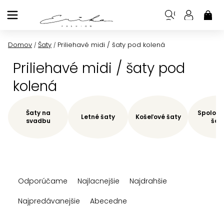
Prejsť
na
NÁK
KOŠ
obsah
Domov
Šaty
Priliehavé midi / šaty pod kolená
/
/
Priliehavé midi / šaty pod
kolená
Šaty na
Spoloče
Letné šaty
Košeľové šaty
svadbu
šat
R
Odporúčame
Najlacnejšie
Najdrahšie
a
d
Najpredávanejšie
Abecedne
e