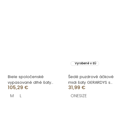
Vyrobené v EÚ
Biele spoločenské
Šedé puzdrové áčkové
vypasované dlhé šaty
midi šaty GERARDYS s
105,29 €
31,99 €
BELSANTE s rázporkom
opaskom
M
L
ONESIZE