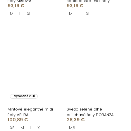
šaty MARAYA
spoločenské midi šaty
93,19 €
93,19 €
MARAYA
M
L
XL
M
L
XL
Vyrobené v EÚ
Mintové elegantné midi
Svetlo zelené dlhé
šaty VELIRA
priliehavé šaty FIORANZA
100,89 €
28,39 €
XS
M
L
XL
M/L