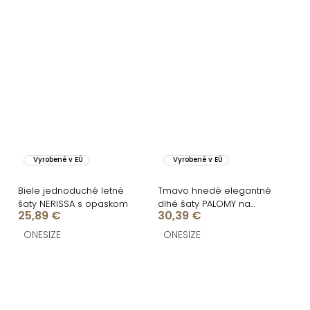
Vyrobené v EÚ
Vyrobené v EÚ
Biele jednoduché letné
Tmavo hnedé elegantné
šaty NERISSA s opaskom
dlhé šaty PALOMY na
25,89 €
30,39 €
ramienkach
ONESIZE
ONESIZE