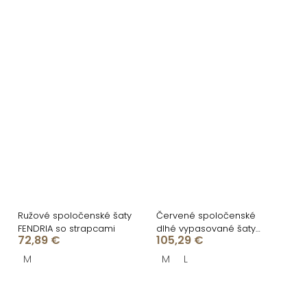
Ružové spoločenské šaty
Červené spoločenské
FENDRIA so strapcami
dlhé vypasované šaty
72,89 €
105,29 €
BELSANTE s rázporkom
M
M
L