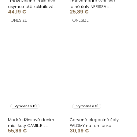
Tmavozelené trblietavé
Tmavomodré vzdušné
asymetrické koktailové
letné šaty NERISSA s
44,19 €
25,89 €
šaty OTYLDA
opaskom
ONESIZE
ONESIZE
Vyrobené v EÚ
Vyrobené v EÚ
Modré džínsové denim
Červené elegantné šaty
midi šaty CAMILLE s
PALOMY na ramienka
55,89 €
30,39 €
opaskom