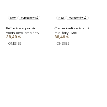
New
Vyrobené v EÚ
New
Vyrobené v EÚ
Béžové elegantné
Čierne kvetinové letné
volánikové letné šaty
midi šaty FLARE
38,49 €
38,49 €
VELANA
ONESIZE
ONESIZE