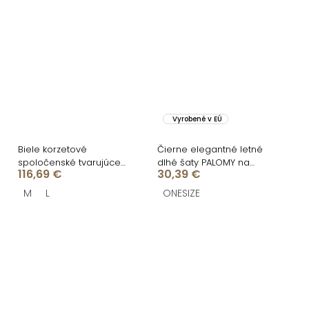
Vyrobené v EÚ
Biele korzetové
Čierne elegantné letné
spoločenské tvarujúce
dlhé šaty PALOMY na
116,69 €
30,39 €
šaty LUVANTE so
ramienkach
strapcami
M
L
ONESIZE