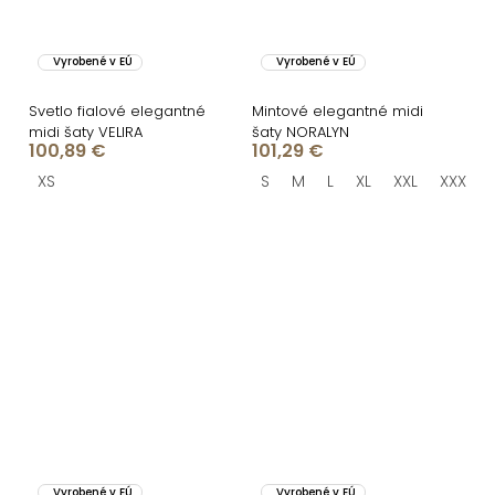
Vyrobené v EÚ
Vyrobené v EÚ
Svetlo fialové elegantné
Mintové elegantné midi
midi šaty VELIRA
šaty NORALYN
100,89 €
101,29 €
XS
S
M
L
XL
XXL
XXXL
Vyrobené v EÚ
Vyrobené v EÚ