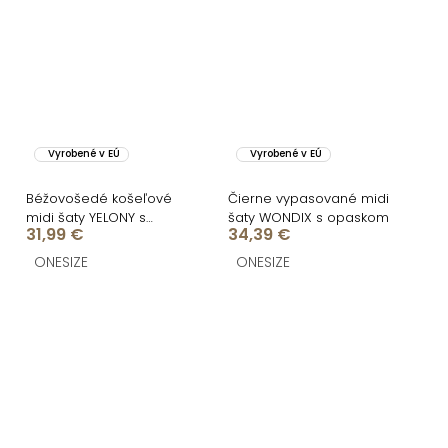
Vyrobené v EÚ
Vyrobené v EÚ
Béžovošedé košeľové
Čierne vypasované midi
midi šaty YELONY s
šaty WONDIX s opaskom
31,99 €
34,39 €
opaskom
ONESIZE
ONESIZE