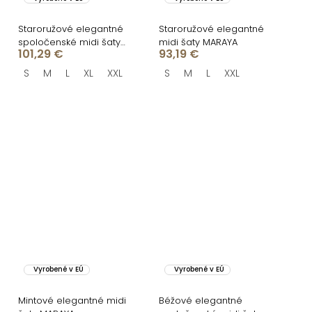
Staroružové elegantné
Staroružové elegantné
spoločenské midi šaty
midi šaty MARAYA
101,29 €
93,19 €
NORALYN
S
M
L
XL
XXL
S
M
L
XXL
Vyrobené v EÚ
Vyrobené v EÚ
Mintové elegantné midi
Béžové elegantné