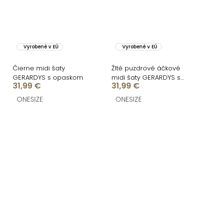
Vyrobené v EÚ
Vyrobené v EÚ
Čierne midi šaty
Žlté puzdrové áčkové
GERARDYS s opaskom
midi šaty GERARDYS s
31,99 €
31,99 €
opaskom
ONESIZE
ONESIZE