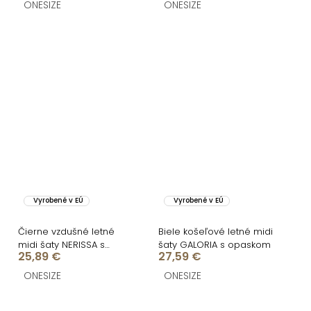
ONESIZE
ONESIZE
Vyrobené v EÚ
Vyrobené v EÚ
Čierne vzdušné letné
Biele košeľové letné midi
midi šaty NERISSA s
šaty GALORIA s opaskom
25,89 €
27,59 €
opaskom
ONESIZE
ONESIZE