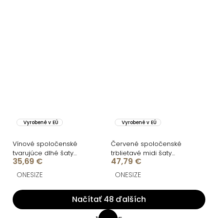
Vyrobené v EÚ
Vyrobené v EÚ
Vínové spoločenské
Červené spoločenské
tvarujúce dlhé šaty
trblietavé midi šaty
35,69 €
47,79 €
NOBLEN
BEMUNO
ONESIZE
ONESIZE
Načítať 48 ďalších
O