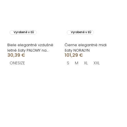
Vyrobené v EÚ
Vyrobené v EÚ
Biele elegantné vzdušné
Čierne elegantné midi
letné šaty PALOMY na
šaty NORALYN
30,39 €
101,29 €
ramienkach
ONESIZE
S
M
XL
XXL