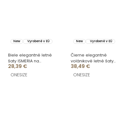
New
Vyrobené v EÚ
New
Vyrobené v EÚ
Biele elegantné letné
Čierne elegantné
šaty ISMERIA na
volánikové letné šaty
28,39 €
38,49 €
ramienkach
VELANA
ONESIZE
ONESIZE