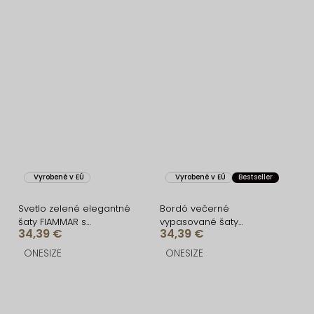
Vyrobené v EÚ
Vyrobené v EÚ
Bestseller
Svetlo zelené elegantné
Bordó večerné
šaty FIAMMAR s
vypasované šaty
34,39 €
34,39 €
rázporkom
FIAMMAR s rázporkom
ONESIZE
ONESIZE