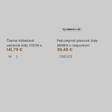
Vyrobené v EÚ
Čierne trblietavé
Petrolejové plesové šaty
večerné šaty LYSON s
ARWEN s rázporkom
141,79 €
36,49 €
rázporkom
M
L
ONESIZE