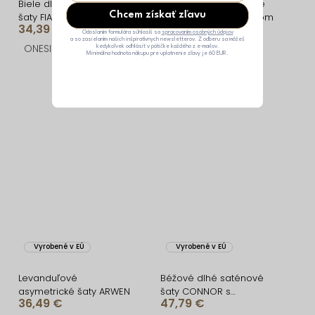
Biele dlhé elegantné
Biele dlhé asymetrické
Chcem získať zľavu
šaty FIAMMAR na jedno
šaty ARWEN s rázporkom
34,39 €
36,49 €
rameno
Odoslaním formulára súhlasíš sa
spracovaním osobných údajov
a so zasielaním našich inšpiratívnych newsletterov. Z odberu sa môžeš
ONESIZE
ONESIZE
kedykoľvek odhlásiť v pätičke každého z e-mailov.
Minimálna hodnota nákupu pre uplatnenie zľavy je 60 EUR.
Vyrobené v EÚ
Vyrobené v EÚ
Levanduľové
Béžové dlhé saténové
asymetrické šaty ARWEN
šaty CONNOR s
36,49 €
47,79 €
rázporkom