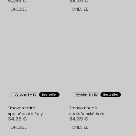
52,69 €
34,39 €
rázporkom
ONESIZE
ONESIZE
Vyrobené v EÚ
Bestseller
Vyrobené v EÚ
Bestseller
Tmavomodré
Tmavo hnedé
spoločenské šaty
spoločenské šaty
34,39 €
34,39 €
FIAMMAR na jedno
FIAMMAR na jedno
rameno
rameno
ONESIZE
ONESIZE