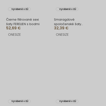
Vyrobené v EÚ
Vyrobené v EÚ
Čierne flitrované sexi
Smaragdové
šaty FERELIEN s bodmi
spoločenské šaty
52,69 €
32,39 €
VEĽMORO s bodmi
ONESIZE
ONESIZE
Vyrobené v EÚ
Vyrobené v EÚ