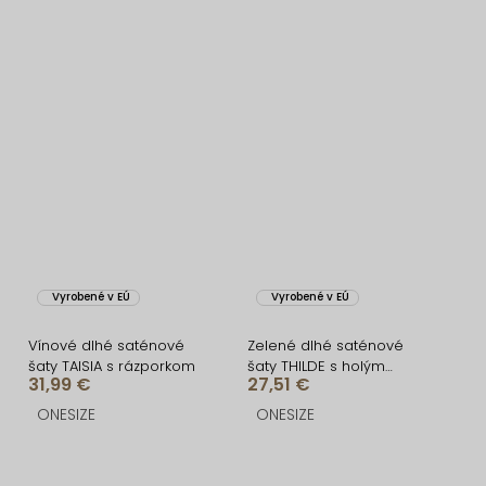
Vyrobené v EÚ
Vyrobené v EÚ
Vínové dlhé saténové
Zelené dlhé saténové
šaty TAISIA s rázporkom
šaty THILDE s holým
31,99 €
27,51 €
chrbtom
ONESIZE
ONESIZE