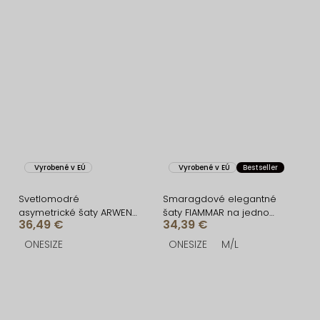
Vyrobené v EÚ
Vyrobené v EÚ
Bestseller
Svetlomodré
Smaragdové elegantné
asymetrické šaty ARWEN
šaty FIAMMAR na jedno
36,49 €
34,39 €
s rázporkom
rameno
ONESIZE
ONESIZE
M/L