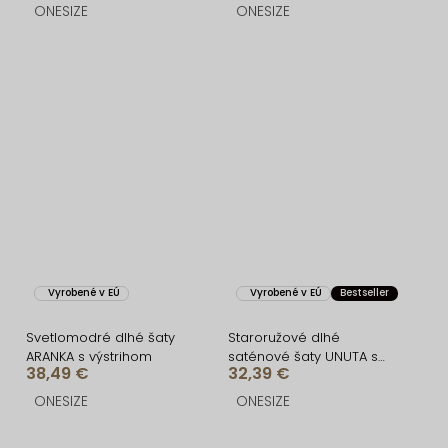
ONESIZE
ONESIZE
Vyrobené v EÚ
Vyrobené v EÚ
Bestseller
Svetlomodré dlhé šaty
Staroružové dlhé
ARANKA s výstrihom
saténové šaty UNUTA s
38,49 €
32,39 €
odhaleným chrbtom
ONESIZE
ONESIZE