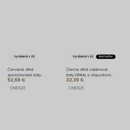
Vyrobené v EÚ
Vyrobené v EÚ
Bestseller
Červené dlhé
Čierne dlhé saténové
spoločenské šaty
šaty ERIKAL s rázporkom
52,69 €
32,39 €
KULOSA
a šnurovaním
ONESIZE
ONESIZE