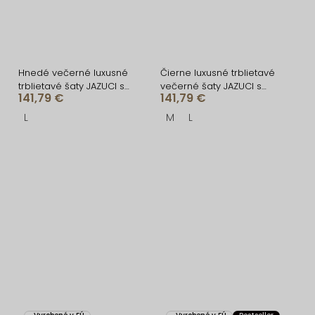
Hnedé večerné luxusné
Čierne luxusné trblietavé
trblietavé šaty JAZUCI s
večerné šaty JAZUCI s
141,79 €
141,79 €
rázporkom a bodmi
rázporkom a bodmi
L
M
L