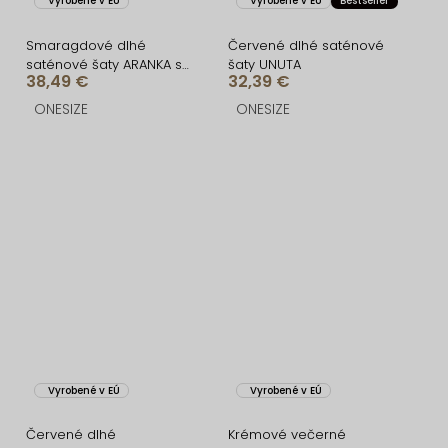
Vyrobené v EÚ
Vyrobené v EÚ
Bestseller
Smaragdové dlhé
Červené dlhé saténové
saténové šaty ARANKA s
šaty UNUTA
38,49 €
32,39 €
výstrihom
ONESIZE
ONESIZE
Vyrobené v EÚ
Vyrobené v EÚ
Červené dlhé
Krémové večerné