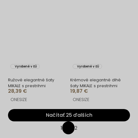
Vyrobené v EÚ
Vyrobené v EÚ
Ružové elegantné šaty
Krémové elegantné dlhé
MIKALE s prestrihmi
šaty MIKALE s prestrihmi
28,39 €
19,87 €
ONESIZE
ONESIZE
Načítať 25 ďalších
O
1
2
S
v