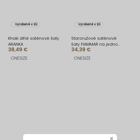
Vyrobené v EÚ
Vyrobené v EÚ
Khaki dlhé saténové šaty
Staroružové saténové
ARANKA
šaty FIAMMAR na jedno
38,49 €
34,39 €
rameno
ONESIZE
ONESIZE
×