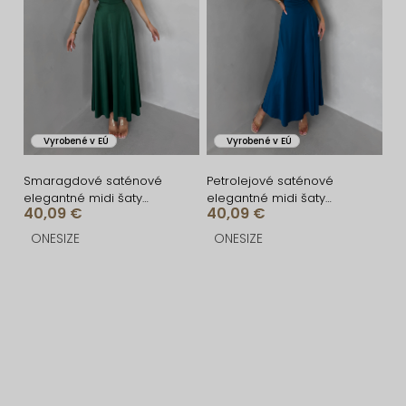
Vyrobené v EÚ
Vyrobené v EÚ
Smaragdové saténové
Petrolejové saténové
elegantné midi šaty
elegantné midi šaty
40,09 €
40,09 €
SIMUEL so šnurovaním
SIMUEL so šnurovaním
ONESIZE
ONESIZE