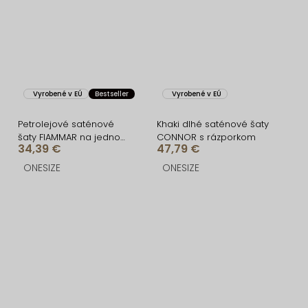
Vyrobené v EÚ
Bestseller
Vyrobené v EÚ
Petrolejové saténové
Khaki dlhé saténové šaty
šaty FIAMMAR na jedno
CONNOR s rázporkom
34,39 €
47,79 €
rameno
ONESIZE
ONESIZE