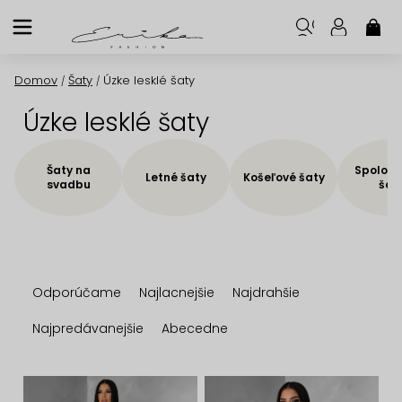
Prejsť
na
NÁK
KOŠ
obsah
Domov
Šaty
Úzke lesklé šaty
/
/
Úzke lesklé šaty
Šaty na
Spoloče
Letné šaty
Košeľové šaty
svadbu
šat
R
Odporúčame
Najlacnejšie
Najdrahšie
a
d
Najpredávanejšie
Abecedne
e
n
V