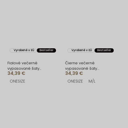
Vyrobené v EÚ
Bestseller
Vyrobené v EÚ
Bestseller
Fialové večerné
Čierne večerné
vypasované šaty
vypasované šaty
34,39 €
34,39 €
FIAMMAR cez jedno
FIAMMAR cez jedno
rameno
rameno
ONESIZE
ONESIZE
M/L