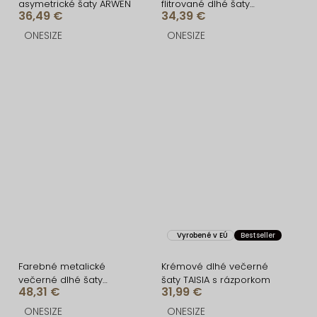
asymetrické šaty ARWEN
flitrované dlhé šaty
36,49 €
34,39 €
FENELLA
ONESIZE
ONESIZE
Vyrobené v EÚ
Bestseller
Farebné metalické
Krémové dlhé večerné
večerné dlhé šaty
šaty TAISIA s rázporkom
48,31 €
31,99 €
OLUSKA
ONESIZE
ONESIZE