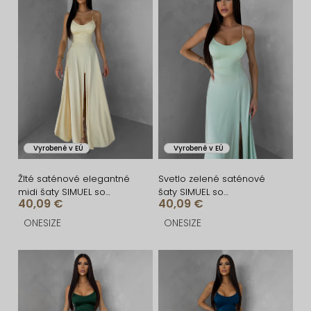
i
ý
e
p
p
i
r
s
o
p
d
r
u
o
Vyrobené v EÚ
Vyrobené v EÚ
k
d
t
u
Žlté saténové elegantné
Svetlo zelené saténové
midi šaty SIMUEL so
šaty SIMUEL so
o
k
40,09 €
40,09 €
šnurovaním
šnurovaním
v
t
ONESIZE
ONESIZE
o
v