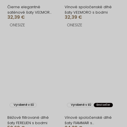
Čierne elegantné
Vínové spoločenské dlhé
saténové šaty VEĽMORO
šaty VEĽMORO s bodmi
32,39 €
32,39 €
s bodmi
ONESIZE
ONESIZE
Vyrobené v EÚ
Vyrobené v EÚ
Bestseller
Béžové flitrované dlhé
Vínové spoločenské dlhé
šaty FERELIEN s bodmi
šaty FIAMMAR s