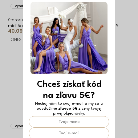
Vyrobené v EÚ
Vyrobené v EÚ
Staroružové saténové
Mentolové dlhé
midi šaty SIMUEL so
saténové šaty CONNOR
40,09 €
47,79 €
šnurovaním
na ramienka
ONESIZE
ONESIZE
Chceš získať kód
na zľavu 5€?
Nechaj nám tu svoj e-mail a my sa ti
odvďačíme
zľavou 5€
z ceny tvojej
prvej objednávky.
Vyrobené v EÚ
Vyrobené v EÚ