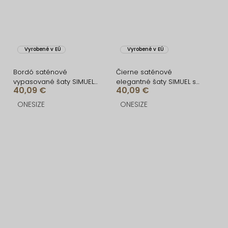
Vyrobené v EÚ
Vyrobené v EÚ
Bordó saténové
Čierne saténové
vypasované šaty SIMUEL
elegantné šaty SIMUEL so
40,09 €
40,09 €
so šnurovaním
šnurovaním
ONESIZE
ONESIZE