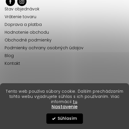
ä
Stav objednávok
t
Vrátenie tovaru
i
Doprava a platba
e
Hodnotenie obchodu
Obchodné podmienky
Podmienky ochrany osobných údajov
Blog
Kontakt
erikafashion.cz
Tento web používa súbory cookie. Ďalším prechádzaním
Copyright 2026
Erika Fashion
. Všetky práva vyhradené.
tohto webu vyjadrujete súhlas s ich používaním. Viac
Vytvoril Shoptet Premium
&
informácií
tu
.
Nastavenie
Súhlasím