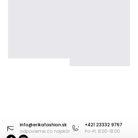
Z
á
info
@
erikafashion.sk
+421 23332 9767
p
odpovieme čo najskôr
Po-Pi: 8:00-18:00