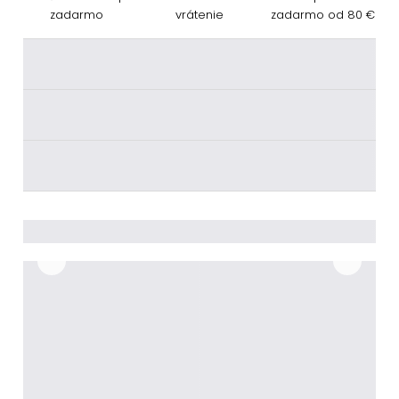
zadarmo
vrátenie
zadarmo od 80 €
________
________
________