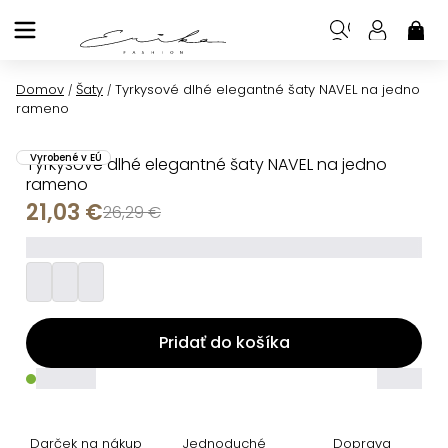
Prejsť
na
NÁK
KOŠ
obsah
Domov
Šaty
Tyrkysové dlhé elegantné šaty NAVEL na jedno
/
/
rameno
Vyrobené v EÚ
Tyrkysové dlhé elegantné šaty NAVEL na jedno
rameno
21,03 €
26,29 €
_________
Pridať do košíka
_____
_____
Darček na nákup
Jednoduché
Doprava