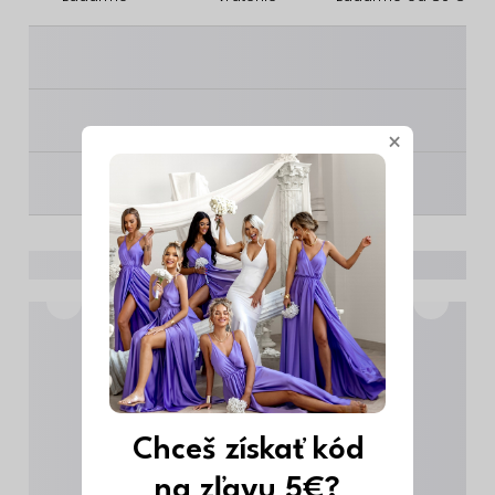
________
________
×
________
Chceš získať kód
na zľavu 5€?