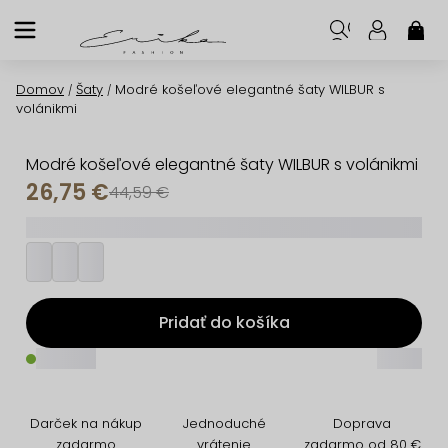
Prejsť
na
NÁK
KOŠ
obsah
Domov
Šaty
Modré košeľové elegantné šaty WILBUR s
/
/
volánikmi
Modré košeľové elegantné šaty WILBUR s volánikmi
26,75 €
44,59 €
_________
Pridať do košíka
_____
_____
Darček na nákup
Jednoduché
Doprava
zadarmo
vrátenie
zadarmo od 80 €