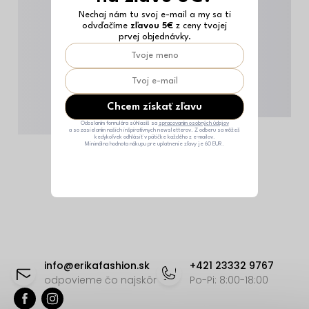
Nechaj nám tu svoj e-mail a my sa ti
odvďačíme
zľavou 5€
z ceny tvojej
prvej objednávky.
Chcem získať zľavu
Odoslaním formulára súhlasíš sa
spracovaním osobných údajov
a so zasielaním našich inšpiratívnych newsletterov. Z odberu sa môžeš
kedykoľvek odhlásiť v pätičke každého z e-mailov.
Minimálna hodnota nákupu pre uplatnenie zľavy je 60 EUR.
Z
á
info
@
erikafashion.sk
+421 23332 9767
p
odpovieme čo najskôr
Po-Pi: 8:00-18:00
ä