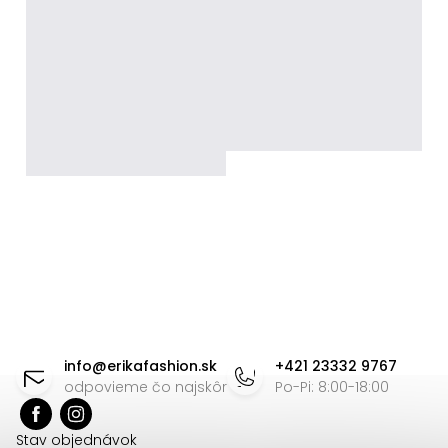
Z
á
info
@
erikafashion.sk
+421 23332 9767
p
odpovieme čo najskôr
Po-Pi: 8:00-18:00
ä
Stav objednávok