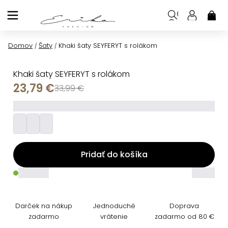
Prejsť
na
NÁK
KOŠ
obsah
Domov
Šaty
Khaki šaty SEYFERYT s rolákom
/
/
Khaki šaty SEYFERYT s rolákom
23,79 €
33,99 €
_________
Pridať do košíka
_____
_____
Darček na nákup
Jednoduché
Doprava
zadarmo
vrátenie
zadarmo od 80 €