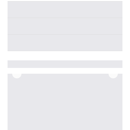
________
________
________