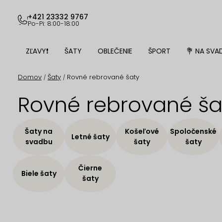
Prejsť
na
+421 23332 9767
Po-Pi: 8:00-18:00
obsah
ZĽAVY❗
ŠATY
OBLEČENIE
ŠPORT
💐 NA SVA
Domov
Šaty
Rovné rebrované šaty
/
/
Rovné rebrované ša
Šaty na
Košeľové
Spoločenské
Letné šaty
svadbu
šaty
šaty
Čierne
Biele šaty
šaty