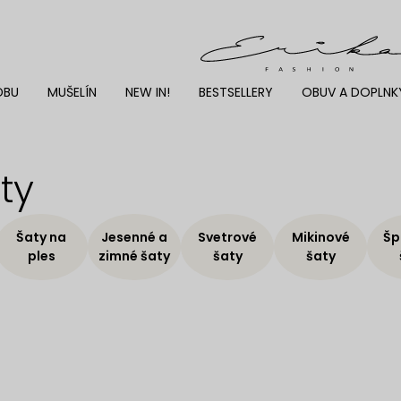
DBU
MUŠELÍN
NEW IN!
BESTSELLERY
OBUV A DOPLNK
ty
Šaty na
Jesenné a
Svetrové
Mikinové
Šp
ples
zimné šaty
šaty
šaty