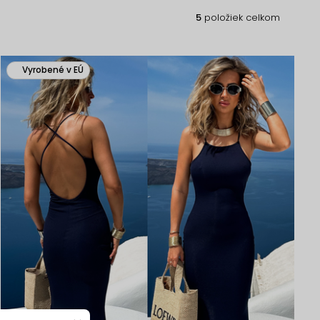
5
položiek celkom
Vyrobené v EÚ