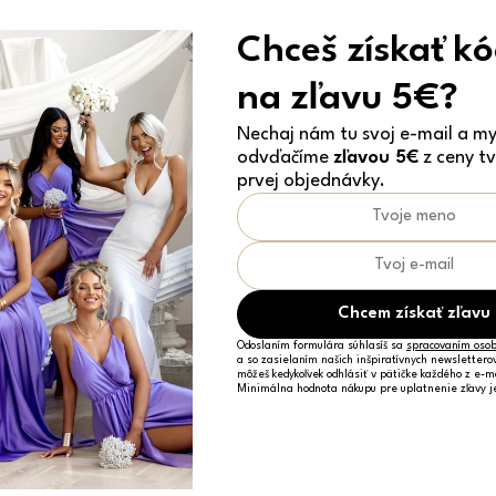
Chceš získať k
na zľavu 5€?
Nechaj nám tu svoj e-mail a my 
odvďačíme
zľavou 5€
z ceny tv
prvej objednávky.
Biele rebrované dlhé šaty VELINNA s kvetinou
30,39 €
M/L
Chcem získať zľavu
Odoslaním formulára súhlasíš sa
spracovaním osob
a so zasielaním našich inšpiratívnych newslettero
Vyrobené v EÚ
môžeš kedykoľvek odhlásiť v pätičke každého z e-m
Minimálna hodnota nákupu pre uplatnenie zľavy 