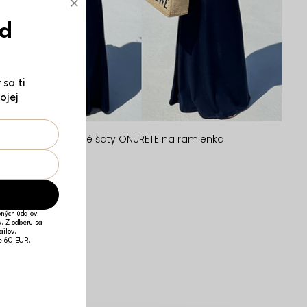
×
ód
sa ti
ojej
Tmavomodré dlhé šaty ONURETE na ramienka
21,49 €
ONESIZE
ných údajov
v. Z odberu sa
ailov.
je 60 EUR.