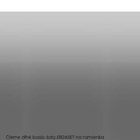
Čierne dlhé basic šaty ERDASET na ramienka