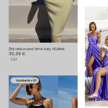
u
u
k
k
t
t
o
o
v
v
Žlté rebrované letné šaty VELINNA
30,39 €
S/M
Vyrobené v EÚ