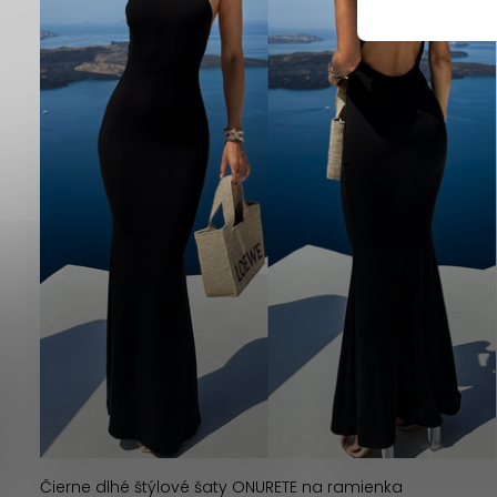
Čierne dlhé štýlové šaty ONURETE na ramienka