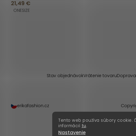
21,49 €
ONESIZE
O
v
l
Z
á
á
d
p
Stav objednávok
Vrátenie tovaru
Doprava
a
ä
c
t
i
erikafashion.cz
Copyri
i
e
Tento web používa súbory cookie. 
p
e
informácií
tu
.
Nastavenie