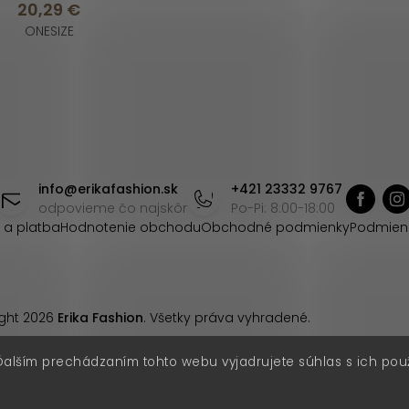
20,29 €
ONESIZE
info
@
erikafashion.sk
+421 23332 9767
odpovieme čo najskôr
Po-Pi: 8:00-18:00
 a platba
Hodnotenie obchodu
Obchodné podmienky
Podmien
ght 2026
Erika Fashion
. Všetky práva vyhradené.
Ďalším prechádzaním tohto webu vyjadrujete súhlas s ich pou