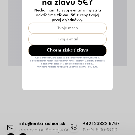
na zľavu 5€?
Nechaj nám tu svoj e-mail a my sa ti
odvďačíme
zľavou 5€
z ceny tvojej
prvej objednávky.
Chcem získať zľavu
Odoslaním formulára súhlasíš sa
spracovaním osobných údajov
a so zasielaním našich inšpiratívnych newsletterov. Z odberu sa môžeš
kedykoľvek odhlásiť v pätičke každého z e-mailov.
Minimálna hodnota nákupu pre uplatnenie zľavy je 60 EUR.
Z
á
info
@
erikafashion.sk
+421 23332 9767
p
odpovieme čo najskôr
Po-Pi: 8:00-18:00