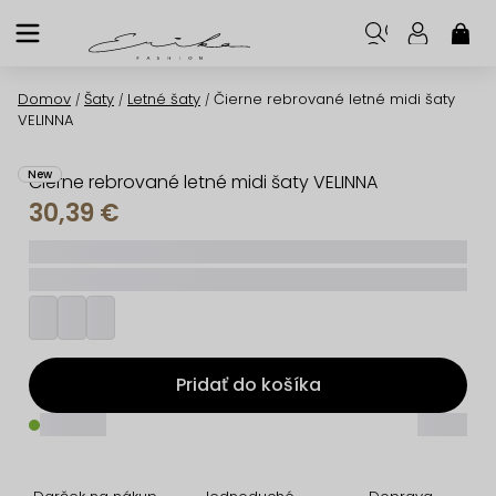
Prejsť
na
NÁK
KOŠ
obsah
Domov
Šaty
Letné šaty
Čierne rebrované letné midi šaty
/
/
/
VELINNA
New
Čierne rebrované letné midi šaty VELINNA
30,39 €
_____
_________
Pridať do košíka
_____
_____