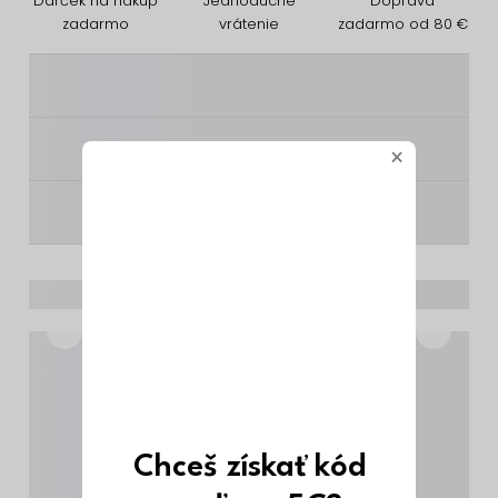
Darček na nákup
Jednoduché
Doprava
zadarmo
vrátenie
zadarmo od 80 €
________
________
×
________
Chceš získať kód