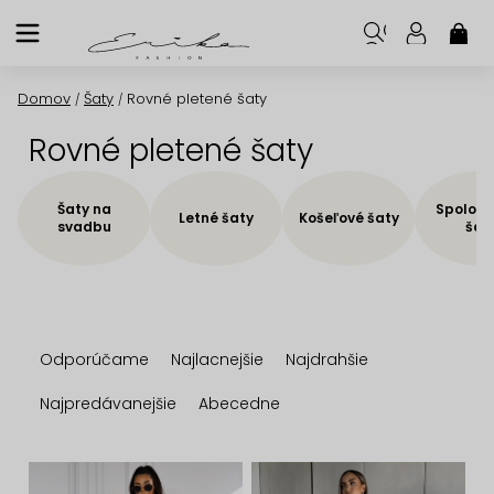
Prejsť
na
NÁK
KOŠ
obsah
Domov
Šaty
Rovné pletené šaty
/
/
Rovné pletené šaty
Šaty na
Spoloče
Letné šaty
Košeľové šaty
svadbu
šat
R
Odporúčame
Najlacnejšie
Najdrahšie
a
d
Najpredávanejšie
Abecedne
e
n
V