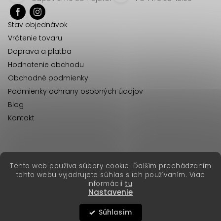
p
c
ä
i
Stav objednávok
t
e
Vrátenie tovaru
p
i
Doprava a platba
r
e
Hodnotenie obchodu
v
Obchodné podmienky
k
Podmienky ochrany osobných údajov
y
Blog
v
Kontakt
ý
p
i
s
erikafashion.cz
Tento web používa súbory cookie. Ďalším prechádzaním
Copyright 2026
Erika Fashion
. Všetky práva vyhradené.
u
tohto webu vyjadrujete súhlas s ich používaním. Viac
Vytvoril Shoptet Premium
&
informácií
tu
.
Nastavenie
Súhlasím