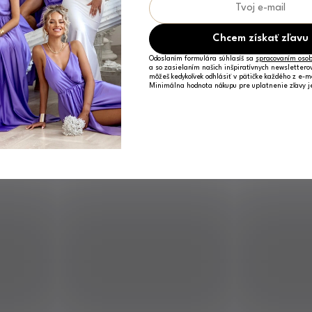
Chcem získať zľavu
Odoslaním formulára súhlasíš sa
spracovaním osob
a so zasielaním našich inšpiratívnych newslettero
môžeš kedykoľvek odhlásiť v pätičke každého z e-m
Minimálna hodnota nákupu pre uplatnenie zľavy 