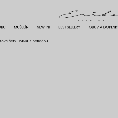
DBU
MUŠELÍN
NEW IN!
BESTSELLERY
OBUV A DOPLNK
ové šaty TWINKL s potlačou