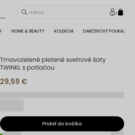
NÁKU
KOŠÍ
Y
HOME & BEAUTY
KOLEKCIA
DARČEKOVÝ POUKAZ
Tmavozelené pletené svetrové šaty
TWINKL s potlačou
29,59 €
_________
Pridať do košíka
_____
_____