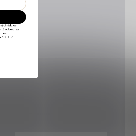
ných údajov
v. Z odberu sa
ailov.
je 60 EUR.