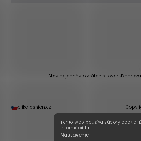
Z
á
p
Stav objednávok
Vrátenie tovaru
Doprava
ä
t
erikafashion.cz
Copyri
i
Tento web používa súbory cookie. 
e
informácií
tu
.
Nastavenie