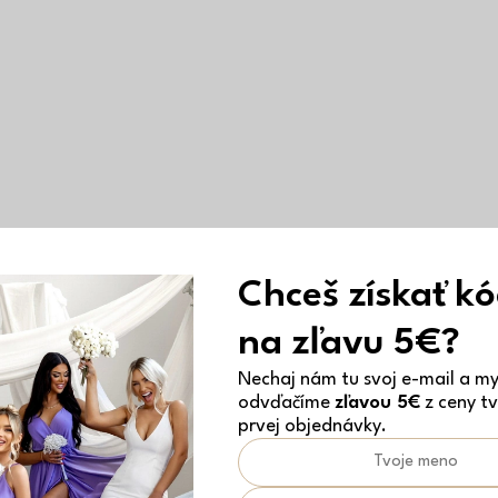
Chceš získať k
na zľavu 5€?
Nechaj nám tu svoj e-mail a my 
odvďačíme
zľavou 5€
z ceny tv
prvej objednávky.