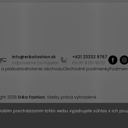
info
@
erikafashion.sk
+421 23332 9767
odpovieme čo najskôr
Po-Pi: 8:00-18:00
 a platba
Hodnotenie obchodu
Obchodné podmienky
Podmien
ght 2026
Erika Fashion
. Všetky práva vyhradené.
Ďalším prechádzaním tohto webu vyjadrujete súhlas s ich pou