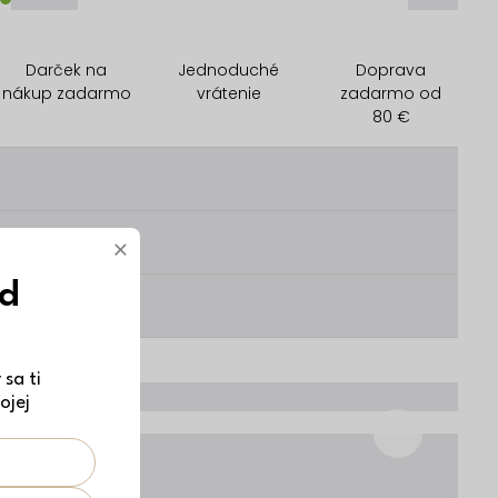
Darček na
Jednoduché
Doprava
nákup zadarmo
vrátenie
zadarmo od
80 €
________
________
×
ód
________
sa ti
ojej