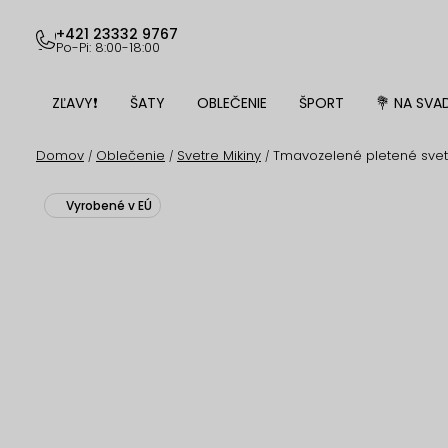
Prejsť
na
+421 23332 9767
Po-Pi: 8:00-18:00
obsah
ZĽAVY❗
ŠATY
OBLEČENIE
ŠPORT
💐 NA SVA
Domov
Oblečenie
Svetre Mikiny
Tmavozelené pletené svetr
/
/
/
Vyrobené v EÚ