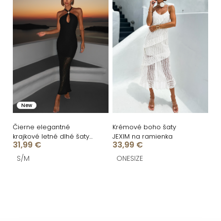
i
ý
e
p
p
i
r
s
o
p
d
r
u
o
New
k
d
t
u
Čierne elegantné
Krémové boho šaty
krajkové letné dlhé šaty
JEXIM na ramienka
o
k
31,99 €
33,99 €
MALLONE
v
t
S/M
ONESIZE
o
O
v
v
l
á
Z