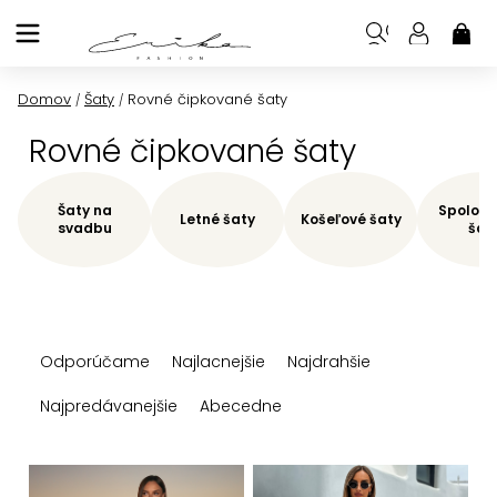
Prejsť
na
NÁK
KOŠ
obsah
Domov
Šaty
Rovné čipkované šaty
/
/
Rovné čipkované šaty
Šaty na
Spoloče
Letné šaty
Košeľové šaty
svadbu
šat
R
Odporúčame
Najlacnejšie
Najdrahšie
a
d
Najpredávanejšie
Abecedne
e
n
V