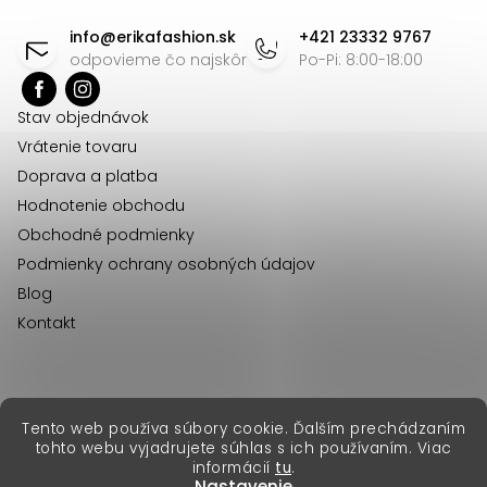
d
á
info
@
erikafashion.sk
+421 23332 9767
a
p
odpovieme čo najskôr
Po-Pi: 8:00-18:00
c
ä
i
Stav objednávok
t
e
Vrátenie tovaru
p
i
Doprava a platba
r
e
Hodnotenie obchodu
v
Obchodné podmienky
k
Podmienky ochrany osobných údajov
y
Blog
v
Kontakt
ý
p
i
s
erikafashion.cz
Tento web používa súbory cookie. Ďalším prechádzaním
Copyright 2026
Erika Fashion
. Všetky práva vyhradené.
u
tohto webu vyjadrujete súhlas s ich používaním. Viac
Vytvoril Shoptet Premium
&
informácií
tu
.
Nastavenie