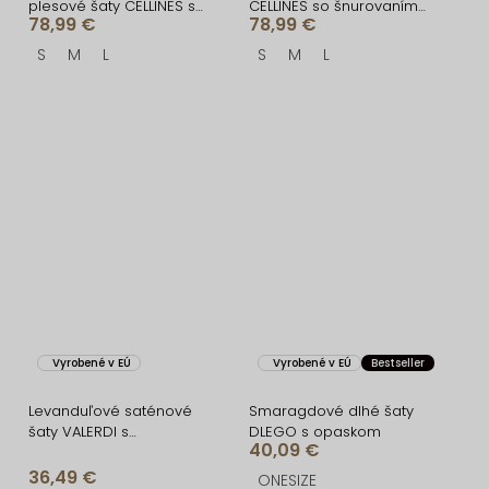
plesové šaty CELLINES so
CELLINES so šnurovaním
78,99 €
78,99 €
šnurovaním
a rázporkom
S
M
L
S
M
L
Vyrobené v EÚ
Vyrobené v EÚ
Bestseller
Levanduľové saténové
Smaragdové dlhé šaty
šaty VALERDI s
DLEGO s opaskom
40,09 €
variabilným viazaním a
rázporkom
36,49 €
ONESIZE