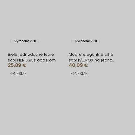
Vyrobené v EÚ
Vyrobené v EÚ
Biele jednoduché letné
Modré elegantné dlhé
šaty NERISSA s opaskom
šaty KAUROX na jedno
25,89 €
40,09 €
rameno
ONESIZE
ONESIZE