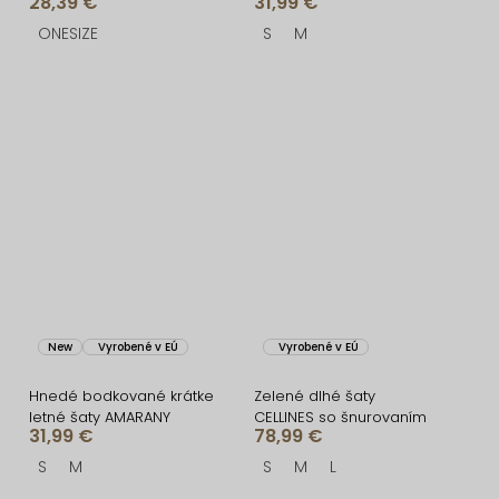
28,39 €
31,99 €
AVENYXA s opaskom
ONESIZE
S
M
New
Vyrobené v EÚ
Vyrobené v EÚ
Hnedé bodkované krátke
Zelené dlhé šaty
letné šaty AMARANY
CELLINES so šnurovaním
31,99 €
78,99 €
S
M
S
M
L