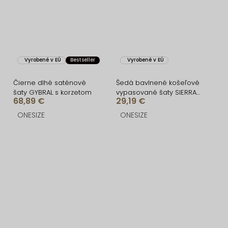
Vyrobené v EÚ
Bestseller
Vyrobené v EÚ
Čierne dlhé saténové
Šedá bavlnené košeľové
šaty GYBRAL s korzetom
vypasované šaty SIERRA
68,89 €
29,19 €
na gombíky
ONESIZE
ONESIZE