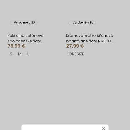
Vyrobené v EÚ
Vyrobené v EÚ
Kaki dlhé saténové
Krémové krátke šifónové
spoločenské šaty
bodkované šaty RIMELO s
78,99 €
27,99 €
CELLINES
kraťaskami
S
M
L
ONESIZE
×