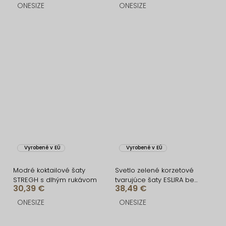
ONESIZE
ONESIZE
Vyrobené v EÚ
Vyrobené v EÚ
Modré koktailové šaty
Svetlo zelené korzetové
STREGH s dlhým rukávom
tvarujúce šaty ESLIRA bez
30,39 €
38,49 €
ramienok
ONESIZE
ONESIZE