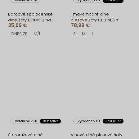
Vyrobené v EÚ
Vyrobené v EÚ
Bestseller
Bordové spoločenské
Tmavomodré dlhé
dlhé šaty LERDISEL na
plesové šaty CELLINES so
35,69 €
78,99 €
ramienka
šnurovaním
ONESIZE
M/L
S
M
L
Vyrobené v EÚ
Bestseller
Vyrobené v EÚ
Bestseller
Staroružové dlhé
Vínové dlhé plesové šaty