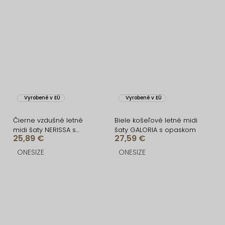
Vyrobené v EÚ
Vyrobené v EÚ
Čierne vzdušné letné
Biele košeľové letné midi
midi šaty NERISSA s
šaty GALORIA s opaskom
25,89 €
27,59 €
opaskom
ONESIZE
ONESIZE