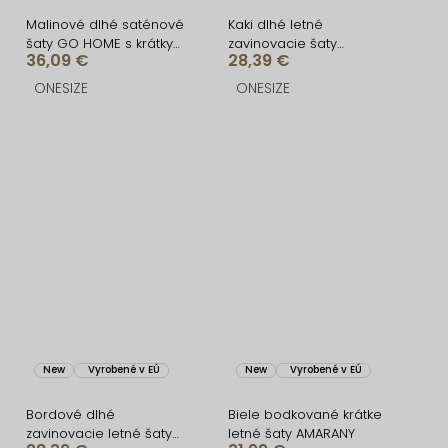
Malinové dlhé saténové
Kaki dlhé letné
šaty GO HOME s krátkym
zavinovacie šaty
36,09 €
28,39 €
rukávom a rázporkom
AVENYXA s opaskom
ONESIZE
ONESIZE
New
Vyrobené v EÚ
New
Vyrobené v EÚ
Bordové dlhé
Biele bodkované krátke
zavinovacie letné šaty
letné šaty AMARANY