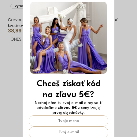
Vyrobené v EÚ
Červené krátke šifónové
Biele krátke vypasované
kvetinové šaty LIREA s
šaty NOVELIA
38,89 €
31,99 €
kraťaskami
ONESIZE
M/L
Chceš získať kód
na zľavu 5€?
Nechaj nám tu svoj e-mail a my sa ti
odvďačíme
zľavou 5€
z ceny tvojej
prvej objednávky.
Vyrobené v EÚ