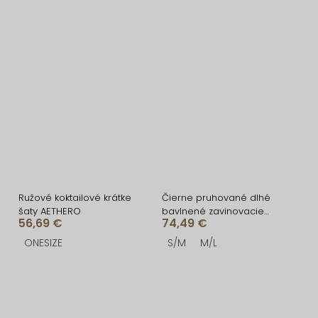
Ružové koktailové krátke
Čierne pruhované dlhé
šaty AETHERO
bavlnené zavinovacie
56,69 €
74,49 €
šaty NATURE
ONESIZE
S/M
M/L