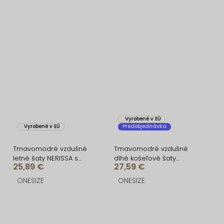
Vyrobené v EÚ
Vyrobené v EÚ
Predobjednávka
Tmavomodré vzdušné
Tmavomodré vzdušné
letné šaty NERISSA s
dlhé košeľové šaty
25,89 €
27,59 €
opaskom
GALORIA s opaskom
ONESIZE
ONESIZE