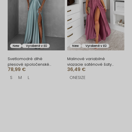
New
Vyrobené v EÚ
New
Vyrobené v EÚ
Svetlomodré dlhé
Malinové variabilné
plesové spoločenské
viazacie saténové šaty
78,99 €
36,49 €
šaty CELLINES
VALERDI a rázporkom
S
M
L
ONESIZE