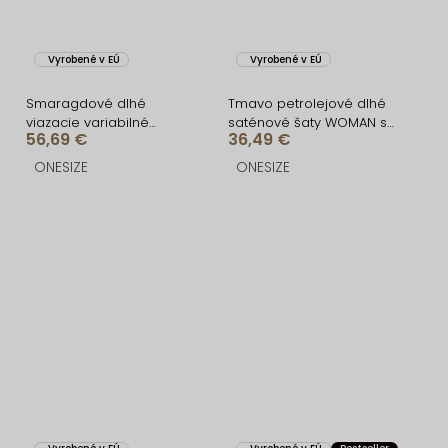
Vyrobené v EÚ
Vyrobené v EÚ
Smaragdové dlhé
Tmavo petrolejové dlhé
viazacie variabilné
saténové šaty WOMAN s
56,69 €
36,49 €
spoločenské šaty
opaskom
CUPAUCA
ONESIZE
ONESIZE