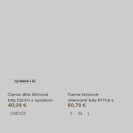
Vyrobené v EÚ
Čierne dlhé šifónové
Čierne tenisové
šaty DLEGO s opaskom
vlnkované šaty RYTYLA s
40,09 €
60,79 €
kraťaskami
ONESIZE
S
M
L