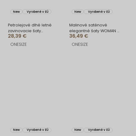
New
Vyrobené v EÚ
New
Vyrobené v EÚ
Petrolejové dlhé letné
Malinové saténové
zavinovacie šaty
elegantné šaty WOMAN s
28,39 €
36,49 €
AVENYXA s opaskom
dlhým rukávom
ONESIZE
ONESIZE
New
Vyrobené v EÚ
New
Vyrobené v EÚ