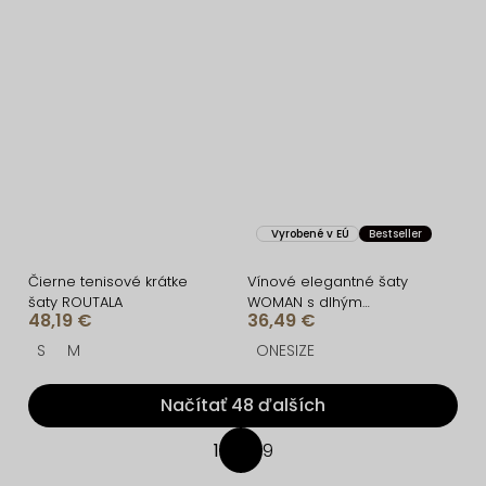
Vyrobené v EÚ
Bestseller
Čierne tenisové krátke
Vínové elegantné šaty
šaty ROUTALA
WOMAN s dlhým
48,19 €
36,49 €
rukávom
S
M
ONESIZE
Načítať 48 ďalších
O
1
9
S
v