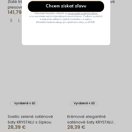
Zlaté trblietavé luxusné
Perleťové dlhé saténové
Chcem získať zľavu
plesové nude šaty
šaty GO HOME s
141,79 €
36,09 €
ROVENSA
opaskom
Odoslaním formulára súhlasíš sa
spracovaním osobných údajov
a so zasielaním našich inšpiratívnych newsletterov. Z odberu sa môžeš
S
L
XL
ONESIZE
kedykoľvek odhlásiť v pätičke každého z e-mailov.
Minimálna hodnota nákupu pre uplatnenie zľavy je 60 EUR.
Vyrobené v EÚ
Vyrobené v EÚ
Svetlo zelené saténové
Krémové elegantné
šaty KRYSTALU s čipkou
saténové šaty KRYSTALU
28,39 €
28,39 €
s čipkou