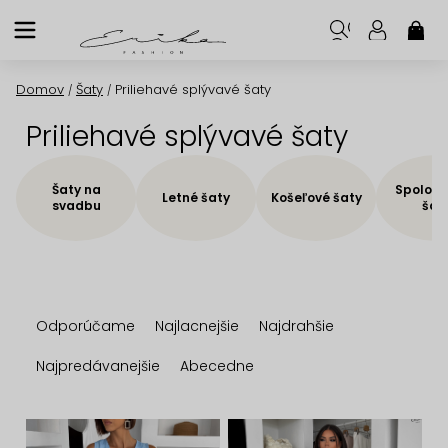
Prejsť
na
NÁK
KOŠ
obsah
Domov
Šaty
Priliehavé splývavé šaty
/
/
Priliehavé splývavé šaty
Šaty na
Spoloče
Letné šaty
Košeľové šaty
svadbu
šat
R
Odporúčame
Najlacnejšie
Najdrahšie
a
d
Najpredávanejšie
Abecedne
e
n
V