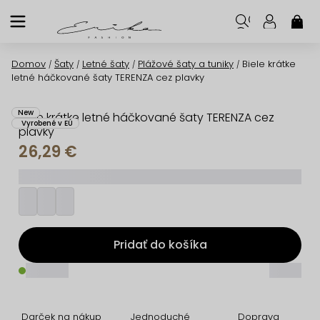
Prejsť
na
NÁK
KOŠ
obsah
Domov
Šaty
Letné šaty
Plážové šaty a tuniky
Biele krátke
/
/
/
/
letné háčkované šaty TERENZA cez plavky
New
Biele krátke letné háčkované šaty TERENZA cez
Vyrobené v EÚ
plavky
26,29 €
_________
Pridať do košíka
_____
_____
Darček na nákup
Jednoduché
Doprava