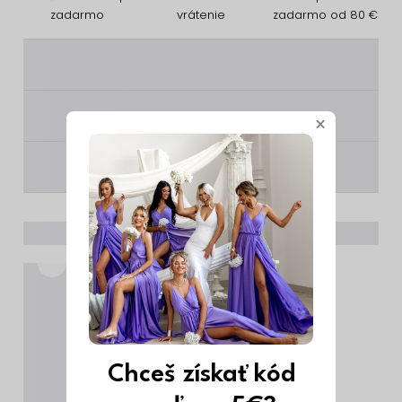
zadarmo
vrátenie
zadarmo od 80 €
________
________
×
________
Chceš získať kód