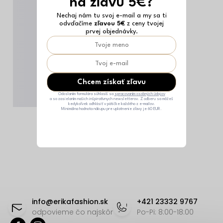
na zľavu 5€?
Nechaj nám tu svoj e-mail a my sa ti
odvďačíme
zľavou 5€
z ceny tvojej
prvej objednávky.
Chcem získať zľavu
Odoslaním formulára súhlasíš sa
spracovaním osobných údajov
a so zasielaním našich inšpiratívnych newsletterov. Z odberu sa môžeš
kedykoľvek odhlásiť v pätičke každého z e-mailov.
Minimálna hodnota nákupu pre uplatnenie zľavy je 60 EUR.
Z
á
info
@
erikafashion.sk
+421 23332 9767
p
odpovieme čo najskôr
Po-Pi: 8:00-18:00