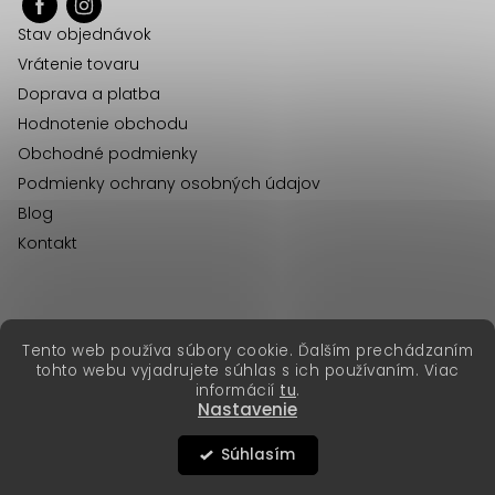
ä
Stav objednávok
t
Vrátenie tovaru
i
Doprava a platba
e
Hodnotenie obchodu
Obchodné podmienky
Podmienky ochrany osobných údajov
Blog
Kontakt
erikafashion.cz
Tento web používa súbory cookie. Ďalším prechádzaním
Copyright 2026
Erika Fashion
. Všetky práva vyhradené.
tohto webu vyjadrujete súhlas s ich používaním. Viac
Vytvoril Shoptet Premium
&
informácií
tu
.
Nastavenie
Súhlasím