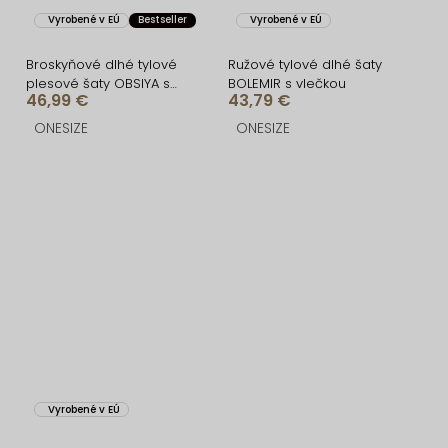
Vyrobené v EÚ
Bestseller
Vyrobené v EÚ
Broskyňové dlhé tylové
Ružové tylové dlhé šaty
plesové šaty OBSIYA s
BOLEMIR s vlečkou
46,99 €
43,79 €
vlečkou
ONESIZE
ONESIZE
Vyrobené v EÚ