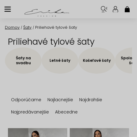
Prejsť
na
NÁK
KOŠ
obsah
Domov
Šaty
Priliehavé tylové šaty
/
/
Priliehavé tylové šaty
Šaty na
Spoloče
Letné šaty
Košeľové šaty
svadbu
šat
R
Odporúčame
Najlacnejšie
Najdrahšie
a
d
Najpredávanejšie
Abecedne
e
n
V