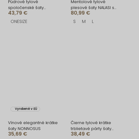
Púdrové tylové
Mentolové tylové
spoločenské šaty
plesové šaty NALASI s
43,79 €
80,99 €
BOLEMIR s vlečkou
prestrihmi
ONESIZE
S
M
L
Vyrobené v EÚ
Vínové elegantné krátke
Čierne tylové krátke
šaty NONNOSUS
trblietavé párty šaty
35,69 €
38,49 €
ALBINA