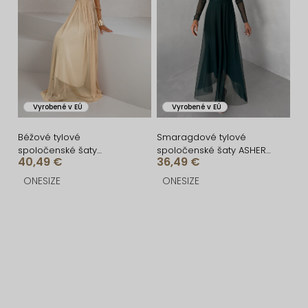
Vyrobené v EÚ
Vyrobené v EÚ
Béžové tylové
Smaragdové tylové
spoločenské šaty
spoločenské šaty ASHER
40,49 €
36,49 €
BOSCO
s dlhým rukávom
ONESIZE
ONESIZE