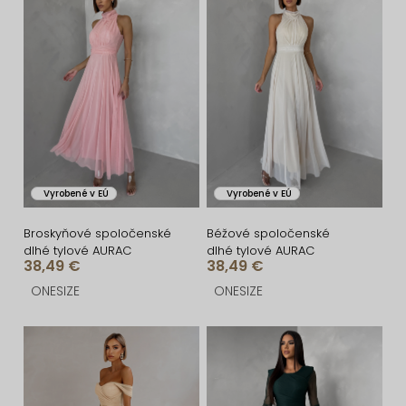
i
ý
e
p
p
i
r
s
o
p
d
r
u
o
Vyrobené v EÚ
Vyrobené v EÚ
k
d
t
u
Broskyňové spoločenské
Béžové spoločenské
dlhé tylové AURAC
dlhé tylové AURAC
o
k
38,49 €
38,49 €
v
t
ONESIZE
ONESIZE
o
v