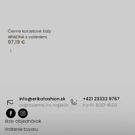
Čierne korzetové šaty
ARIADNA s volánikmi
97,19 €
L
O
v
l
á
Z
d
á
info
@
erikafashion.sk
+421 23332 9767
a
p
odpovieme čo najskôr
Po-Pi: 8:00-18:00
c
ä
i
Stav objednávok
t
e
Vrátenie tovaru
p
i