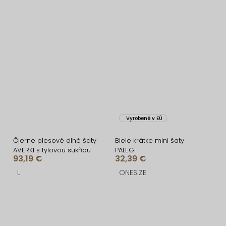
Vyrobené v EÚ
Čierne plesové dlhé šaty
Biele krátke mini šaty
AVERKI s tylovou sukňou
PALEGI
93,19 €
32,39 €
L
ONESIZE