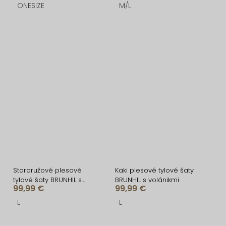
ONESIZE
M/L
Staroružové plesové
Kaki plesové tylové šaty
tylové šaty BRUNHIL s
BRUNHIL s volánikmi
99,99 €
99,99 €
volánikmi
L
L