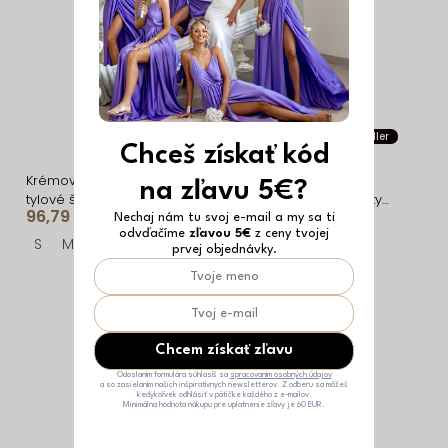
Vyrobené v EÚ
Bestseller
Chceš získať kód
Krémové plesové dlhé
Čierne spoločenské
na zľavu 5€?
tylové šaty ZORELLE s
asymetrické tylové šaty
96,79 €
28,39 €
volánikmi
ROCHIE
Nechaj nám tu svoj e-mail a my sa ti
odvďačíme
zľavou 5€
z ceny tvojej
S
M
L
ONESIZE
prvej objednávky.
Chcem získať zľavu
Odoslaním formulára súhlasíš sa
spracovaním osobných údajov
a so zasielaním našich inšpiratívnych newsletterov. Z odberu sa môžeš
kedykoľvek odhlásiť v pätičke každého z e-mailov.
Minimálna hodnota nákupu pre uplatnenie zľavy je 60 EUR.