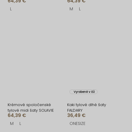
64,39 €
64,39 €
šaty SOLAVIE
L
M
L
Vyrobené v EÚ
Krémové spoločenské
Kaki tylové dlhé šaty
tylové midi šaty SOLAVIE
FALDARY
64,39 €
36,49 €
M
L
ONESIZE