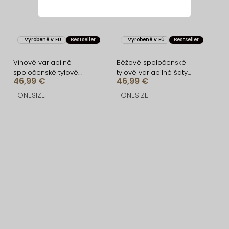
Vyrobené v EÚ
Bestseller
Vyrobené v EÚ
Bestseller
Vínové variabilné
Béžové spoločenské
spoločenské tylové
tylové variabilné šaty
46,99 €
46,99 €
plesové šaty OBSIYA s
OBSIYA s vlečkou
vlečkou
ONESIZE
ONESIZE