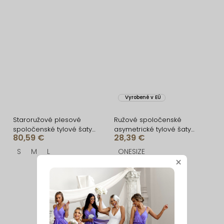
Vyrobené v EÚ
Staroružové plesové
Ružové spoločenské
spoločenské tylové šaty
asymetrické tylové šaty
80,59 €
28,39 €
DELARIL s mašľou
ROCHIE
S
M
L
ONESIZE
×