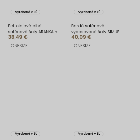
Vyrobené v EÚ
Vyrobené v EÚ
Petrolejové dlhé
Bordó saténové
saténové šaty ARANKA na
vypasované šaty SIMUEL
38,49 €
40,09 €
ramienka
so šnurovaním
ONESIZE
ONESIZE
Vyrobené v EÚ
Vyrobené v EÚ