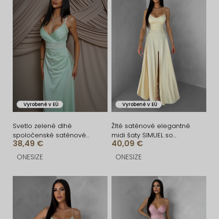
i
ý
e
p
p
i
r
s
o
p
d
r
u
o
Vyrobené v EÚ
Vyrobené v EÚ
k
d
t
u
Svetlo zelené dlhé
Žlté saténové elegantné
spoločenské saténové
midi šaty SIMUEL so
o
k
38,49 €
40,09 €
šaty ARANKA na ramienka
šnurovaním
v
t
ONESIZE
ONESIZE
o
v