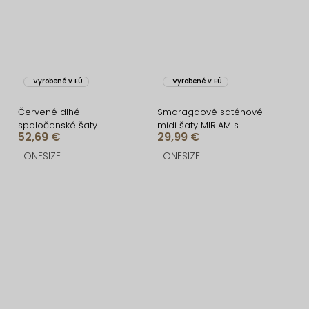
Vyrobené v EÚ
Vyrobené v EÚ
Červené dlhé
Smaragdové saténové
spoločenské šaty
midi šaty MIRIAM s
52,69 €
29,99 €
KULOSA
krátkym rukávom
ONESIZE
ONESIZE