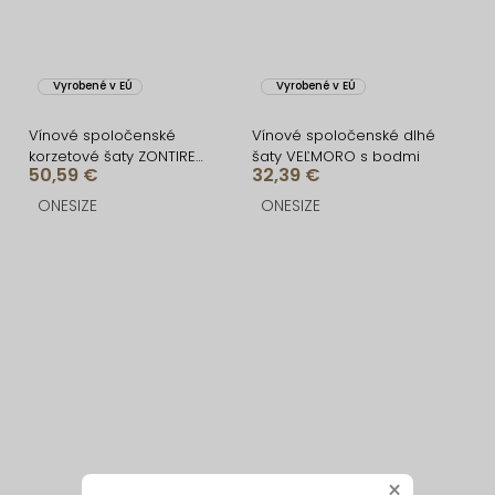
Vyrobené v EÚ
Vyrobené v EÚ
Vínové spoločenské
Vínové spoločenské dlhé
korzetové šaty ZONTIRE
šaty VEĽMORO s bodmi
50,59 €
32,39 €
bez ramienok
ONESIZE
ONESIZE
×