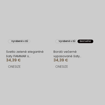
Vyrobené v EÚ
Vyrobené v EÚ
Bestseller
Svetlo zelené elegantné
Bordó večerné
šaty FIAMMAR s
vypasované šaty
34,39 €
34,39 €
rázporkom
FIAMMAR s rázporkom
ONESIZE
ONESIZE