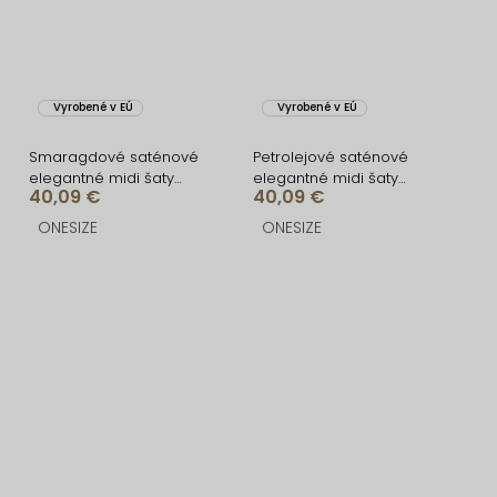
Vyrobené v EÚ
Vyrobené v EÚ
Smaragdové saténové
Petrolejové saténové
elegantné midi šaty
elegantné midi šaty
40,09 €
40,09 €
SIMUEL so šnurovaním
SIMUEL so šnurovaním
ONESIZE
ONESIZE