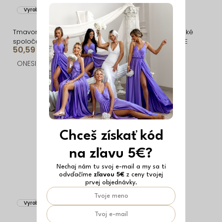
Vyrobené v EÚ
Vyrobené v EÚ
Tmavomodré
Petrolejové spoločenské
spoločenské korzetové
korzetové šaty ZONTIRE
50,59 €
50,59 €
plesové šaty ZONTIRE
ONESIZE
ONESIZE
Chceš získať kód
na zľavu 5€?
Nechaj nám tu svoj e-mail a my sa ti
odvďačíme
zľavou 5€
z ceny tvojej
prvej objednávky.
Vyrobené v EÚ
Vyrobené v EÚ