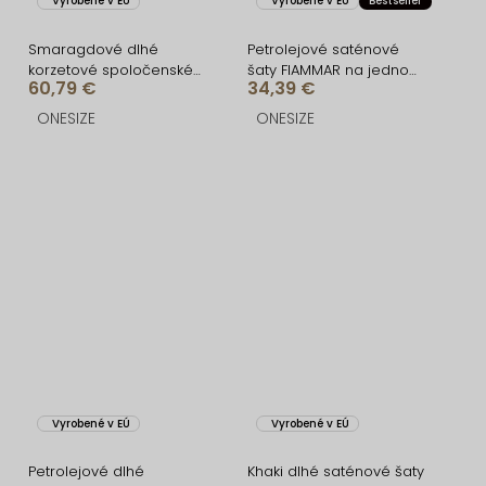
Vyrobené v EÚ
Vyrobené v EÚ
Bestseller
Smaragdové dlhé
Petrolejové saténové
korzetové spoločenské
šaty FIAMMAR na jedno
60,79 €
34,39 €
šaty ALITAN s rázporkom
rameno
ONESIZE
ONESIZE
Vyrobené v EÚ
Vyrobené v EÚ
Petrolejové dlhé
Khaki dlhé saténové šaty