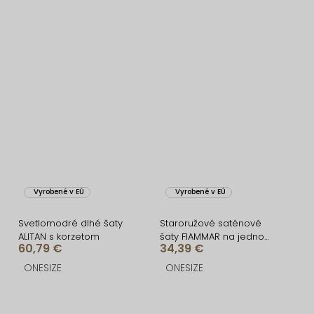
Vyrobené v EÚ
Vyrobené v EÚ
Svetlomodré dlhé šaty
Staroružové saténové
ALITAN s korzetom
šaty FIAMMAR na jedno
60,79 €
34,39 €
rameno
ONESIZE
ONESIZE