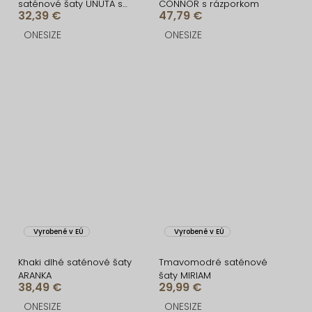
saténové šaty UNUTA s
CONNOR s rázporkom
32,39 €
47,79 €
odhaleným chrbtom
ONESIZE
ONESIZE
Vyrobené v EÚ
Vyrobené v EÚ
Khaki dlhé saténové šaty
Tmavomodré saténové
ARANKA
šaty MIRIAM
38,49 €
29,99 €
ONESIZE
ONESIZE