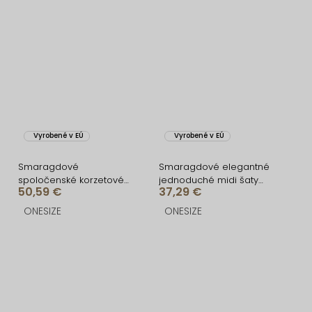
Vyrobené v EÚ
Vyrobené v EÚ
Smaragdové
Smaragdové elegantné
spoločenské korzetové
jednoduché midi šaty
50,59 €
37,29 €
šaty ZONTIRE
OMNIS
ONESIZE
ONESIZE