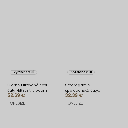
Vyrobené v EÚ
Vyrobené v EÚ
Čierne flitrované sexi
Smaragdové
šaty FERELIEN s bodmi
spoločenské šaty
52,69 €
32,39 €
VEĽMORO s bodmi
ONESIZE
ONESIZE