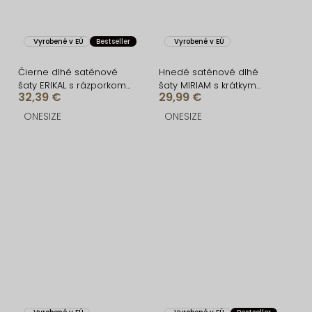
Vyrobené v EÚ
Bestseller
Vyrobené v EÚ
Čierne dlhé saténové
Hnedé saténové dlhé
šaty ERIKAL s rázporkom
šaty MIRIAM s krátkym
32,39 €
29,99 €
a šnurovaním
rukávom
ONESIZE
ONESIZE