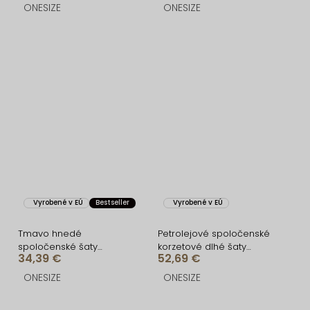
rameno
ONESIZE
ONESIZE
Vyrobené v EÚ
Bestseller
Vyrobené v EÚ
Tmavo hnedé
Petrolejové spoločenské
spoločenské šaty
korzetové dlhé šaty
34,39 €
52,69 €
FIAMMAR na jedno
KARLOT
rameno
ONESIZE
ONESIZE