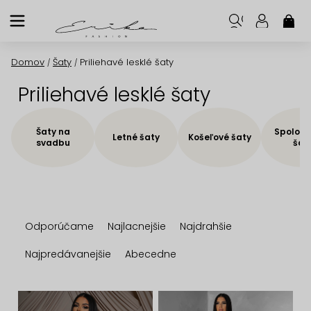
Prejsť
na
NÁK
KOŠ
obsah
Domov
Šaty
Priliehavé lesklé šaty
/
/
Priliehavé lesklé šaty
Šaty na
Spoloče
Letné šaty
Košeľové šaty
svadbu
šat
R
Odporúčame
Najlacnejšie
Najdrahšie
a
d
Najpredávanejšie
Abecedne
e
n
V