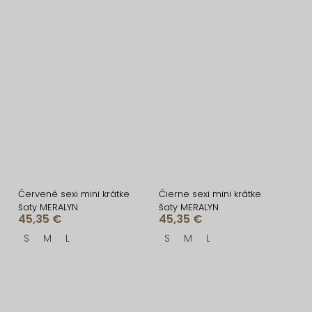
Červené sexi mini krátke
Čierne sexi mini krátke
šaty MERALYN
šaty MERALYN
45,35 €
45,35 €
S
M
L
S
M
L