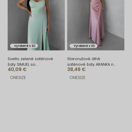
Vyrobené v EÚ
Vyrobené v EÚ
Svetlo zelené saténové
Staroružové dlhé
šaty SIMUEL so
saténové šaty ARANKA na
40,09 €
38,49 €
šnurovaním
ramienka
ONESIZE
ONESIZE