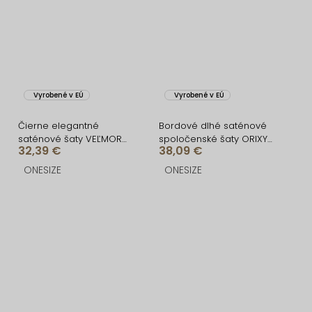
Vyrobené v EÚ
Vyrobené v EÚ
Čierne elegantné
Bordové dlhé saténové
saténové šaty VEĽMORO
spoločenské šaty ORIXY
32,39 €
38,09 €
s bodmi
s výstrihom
ONESIZE
ONESIZE