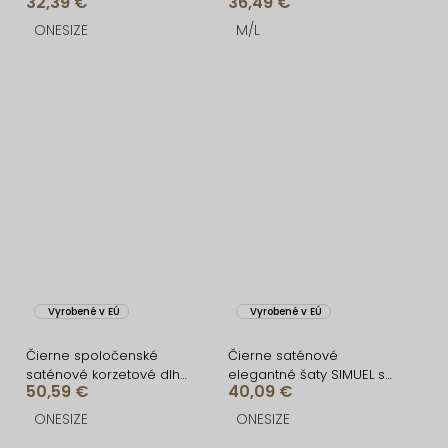
32,39 €
36,49 €
ONESIZE
M/L
Vyrobené v EÚ
Vyrobené v EÚ
Čierne spoločenské
Čierne saténové
saténové korzetové dlhé
elegantné šaty SIMUEL so
50,59 €
40,09 €
šaty ZONTIRE
šnurovaním
ONESIZE
ONESIZE