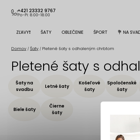
Prejsť
na
+421 23332 9767
Po-Pi: 8:00-18:00
obsah
ZĽAVY❗
ŠATY
OBLEČENIE
ŠPORT
💐 NA SVA
Domov
Šaty
Pletené šaty s odhaleným chrbtom
/
/
Pletené šaty s odh
Šaty na
Košeľové
Spoločenské
Letné šaty
svadbu
šaty
šaty
Čierne
Biele šaty
šaty