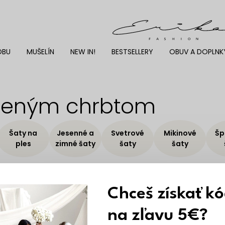
DBU
MUŠELÍN
NEW IN!
BESTSELLERY
OBUV A DOPLNK
aleným chrbtom
Šaty na
Jesenné a
Svetrové
Mikinové
Šp
ples
zimné šaty
šaty
šaty
Chceš získať k
na zľavu 5€?