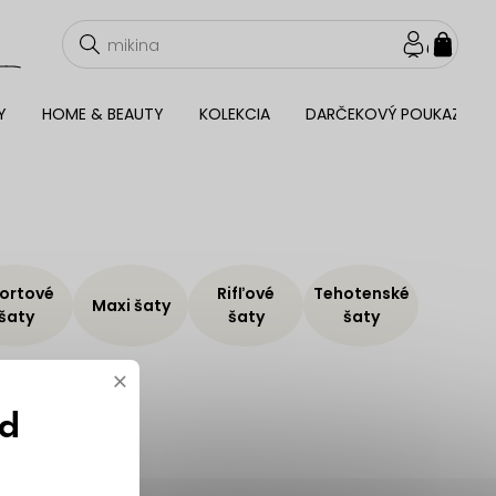
NÁKU
KOŠÍ
Y
HOME & BEAUTY
KOLEKCIA
DARČEKOVÝ POUKAZ
ortové
Rifľové
Tehotenské
Maxi šaty
šaty
šaty
šaty
×
ód