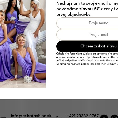
rodukty ešte len pripravujem
Nechaj nám tu svoj e-mail a my 
odvďačíme
zľavou 5€
z ceny tv
prvej objednávky.
Chcem získať zľavu
Môžete sa ale pozrieť na ostatné kategórie.
Odoslaním formulára súhlasíš sa
spracovaním osob
a so zasielaním našich inšpiratívnych newslettero
môžeš kedykoľvek odhlásiť v pätičke každého z e-m
Minimálna hodnota nákupu pre uplatnenie zľavy 
Späť do obchodu
info
@
erikafashion.sk
+421 23332 9767