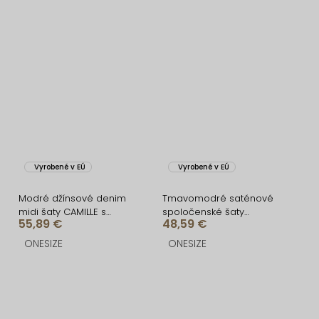
Vyrobené v EÚ
Vyrobené v EÚ
Modré džínsové denim
Tmavomodré saténové
midi šaty CAMILLE s
spoločenské šaty
55,89 €
48,59 €
opaskom
ATHEMA
ONESIZE
ONESIZE