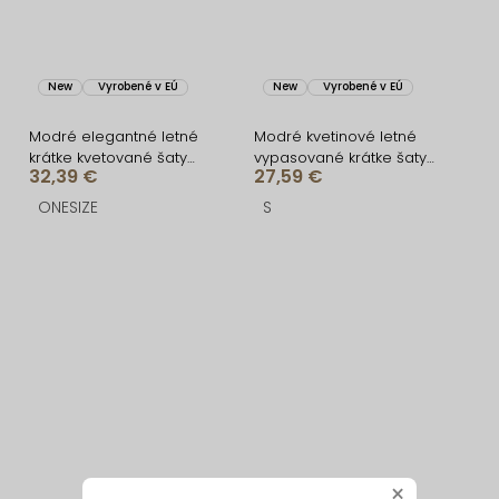
New
Vyrobené v EÚ
New
Vyrobené v EÚ
Modré elegantné letné
Modré kvetinové letné
krátke kvetované šaty
vypasované krátke šaty
32,39 €
27,59 €
VENSIA
ULJANA
ONESIZE
S
×