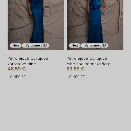
New
Vyrobené v EÚ
New
Vyrobené v EÚ
Petrolejové tvarujúce
Petrolejové tvarujúce
korzetové dlhé
dlhé spoločenské šaty
48,59 €
53,89 €
spoločenské šaty
CRUNCHA na jedno
BRANFLA
rameno
ONESIZE
ONESIZE