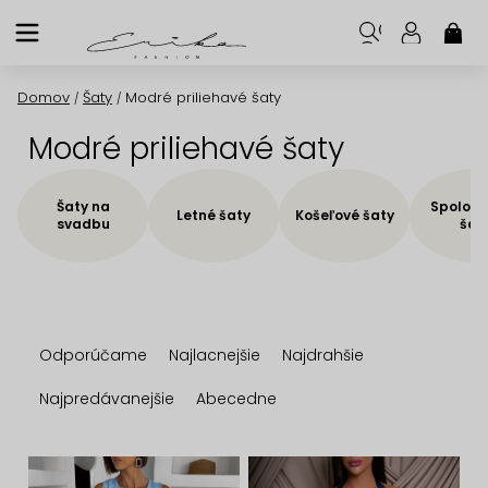
Prejsť
na
NÁK
KOŠ
obsah
Domov
Šaty
Modré priliehavé šaty
/
/
Modré priliehavé šaty
Šaty na
Spoloče
Letné šaty
Košeľové šaty
svadbu
šat
R
Odporúčame
Najlacnejšie
Najdrahšie
a
d
Najpredávanejšie
Abecedne
e
n
V