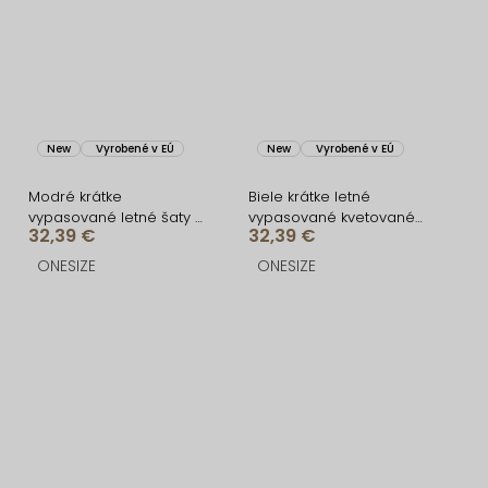
New
Vyrobené v EÚ
New
Vyrobené v EÚ
Modré krátke
Biele krátke letné
vypasované letné šaty s
vypasované kvetované
32,39 €
32,39 €
citrónmi SOLARIS
šaty SOLARIS
ONESIZE
ONESIZE