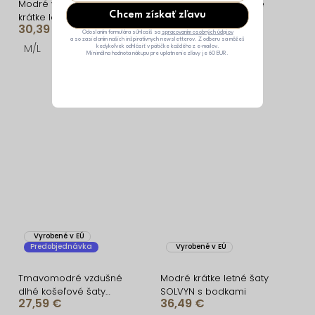
Modré vypasované
Tmavomodré vzdušné
Chcem získať zľavu
krátke letné mini šaty
letné šaty NERISSA s
30,39 €
25,89 €
ORSELLE
opaskom
Odoslaním formulára súhlasíš sa
spracovaním osobných údajov
a so zasielaním našich inšpiratívnych newsletterov. Z odberu sa môžeš
M/L
ONESIZE
kedykoľvek odhlásiť v pätičke každého z e-mailov.
Minimálna hodnota nákupu pre uplatnenie zľavy je 60 EUR.
Vyrobené v EÚ
Predobjednávka
Vyrobené v EÚ
Tmavomodré vzdušné
Modré krátke letné šaty
dlhé košeľové šaty
SOLVYN s bodkami
27,59 €
36,49 €
GALORIA s opaskom