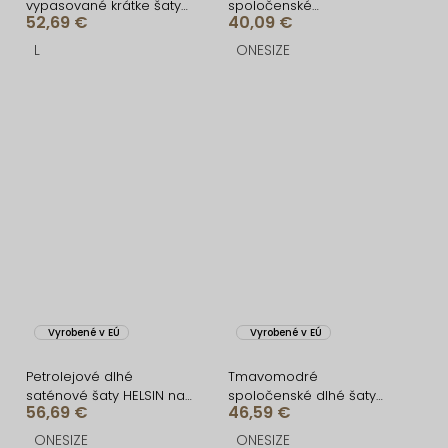
vypasované krátke šaty
spoločenské
52,69 €
40,09 €
MUNDIS
jednoduché dlhé šaty
TEMIRA
L
ONESIZE
Vyrobené v EÚ
Vyrobené v EÚ
Petrolejové dlhé
Tmavomodré
saténové šaty HELSIN na
spoločenské dlhé šaty
56,69 €
46,59 €
ramienka
FAYELA
ONESIZE
ONESIZE