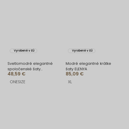
Vyrobené v EÚ
Vyrobené v EÚ
Svetlomodré elegantné
Modré elegantné krátke
spoločenské šaty
šaty ELENYA
48,59 €
85,09 €
IRAKLION
ONESIZE
XL