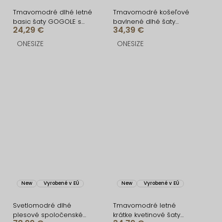
Tmavomodré dlhé letné
Tmavomodré košeľové
basic šaty GOGOLE s
bavlnené dlhé šaty
24,29 €
34,39 €
čipkou
FLORENTE
ONESIZE
ONESIZE
New
Vyrobené v EÚ
New
Vyrobené v EÚ
Svetlomodré dlhé
Tmavomodré letné
plesové spoločenské
krátke kvetinové šaty