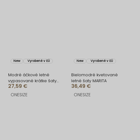
New
Vyrobené v EÚ
New
Vyrobené v EÚ
Modré áčkové letné
Bielomodré kvetované
vypasované krátke šaty
letné šaty MARITA
27,59 €
36,49 €
ULJANA s kvetmi
ONESIZE
ONESIZE