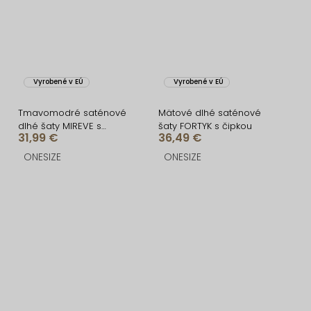
Vyrobené v EÚ
Vyrobené v EÚ
Tmavomodré saténové
Mätové dlhé saténové
dlhé šaty MIREVE s
šaty FORTYK s čipkou
31,99 €
36,49 €
odhaleným chrbtom
ONESIZE
ONESIZE