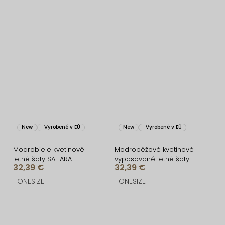
New
Vyrobené v EÚ
New
Vyrobené v EÚ
Modrobiele kvetinové
Modrobéžové kvetinové
letné šaty SAHARA
vypasované letné šaty
32,39 €
32,39 €
SAHARA
ONESIZE
ONESIZE