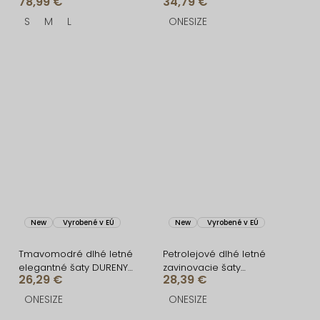
78,99 €
34,79 €
šaty CELLINES
AMANYE s kraťaskami
S
M
L
ONESIZE
New
Vyrobené v EÚ
New
Vyrobené v EÚ
Tmavomodré dlhé letné
Petrolejové dlhé letné
elegantné šaty DURENY
zavinovacie šaty
26,29 €
28,39 €
na ramienka
AVENYXA s opaskom
ONESIZE
ONESIZE