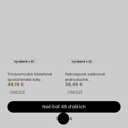
Vyrobené v EÚ
Vyrobené v EÚ
Tmavomodré trblietavé
Petrolejové saténové
spoločenské šaty
jednoduché
48,19 €
36,49 €
ZUNETRA s výstrihom
spoločenské šaty EZMIRA
ONESIZE
ONESIZE
Načítať 48 ďalších
O
1
4
S
v