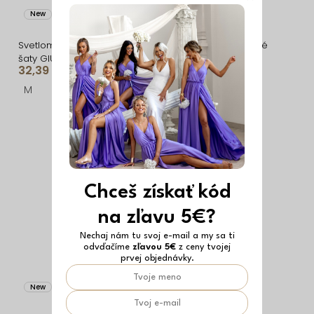
New
Vyrobené v EÚ
New
Vyrobené v EÚ
Svetlomodré saténové
Tyrkysové farebné dlhé
šaty GIULIANA s čipkou na
letné šaty WESSAYA
32,39 €
38,49 €
ramienka
M
ONESIZE
Chceš získať kód
na zľavu 5€?
Nechaj nám tu svoj e-mail a my sa ti
odvďačíme
zľavou 5€
z ceny tvojej
prvej objednávky.
New
Vyrobené v EÚ