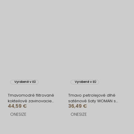
Vyrobené v EÚ
Vyrobené v EÚ
Tmavomodré flitrované
Tmavo petrolejové dlhé
kokteilové zavinovacie
saténové šaty WOMAN s
44,59 €
36,49 €
šaty ARDELE
opaskom
ONESIZE
ONESIZE