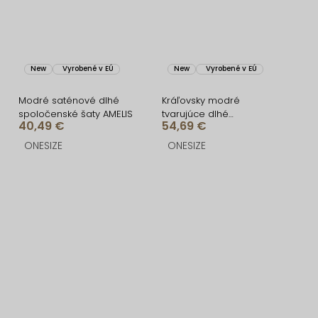
New
Vyrobené v EÚ
New
Vyrobené v EÚ
Modré saténové dlhé
Kráľovsky modré
spoločenské šaty AMELIS
tvarujúce dlhé
40,49 €
54,69 €
spoločenské šaty
FRUESTA
ONESIZE
ONESIZE