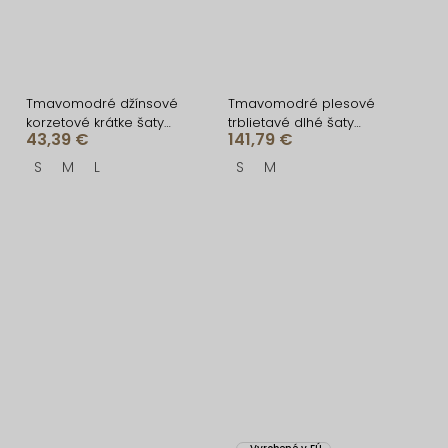
Tmavomodré džínsové
Tmavomodré plesové
korzetové krátke šaty
trblietavé dlhé šaty
43,39 €
141,79 €
PHONIC
RAVELLE s rázporkom
S
M
L
S
M