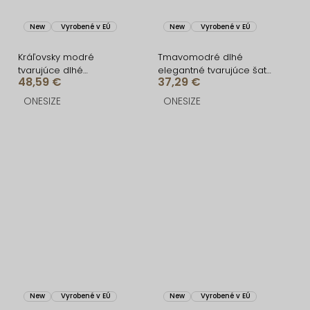
New
Vyrobené v EÚ
New
Vyrobené v EÚ
Kráľovsky modré
Tmavomodré dlhé
tvarujúce dlhé
elegantné tvarujúce šaty
48,59 €
37,29 €
spoločenské šaty
DOROTA
BRANFLA
ONESIZE
ONESIZE
New
Vyrobené v EÚ
New
Vyrobené v EÚ