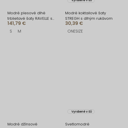
Vyrobené v EÚ
Modré plesové dlhé
Modré koktailové šaty
trblietavé šaty RAVELLE s
STREGH s dlhým rukávom
141,79 €
30,39 €
rázporkom
S
M
ONESIZE
Vyrobené v EÚ
Modré džínsové
Svetlomodré