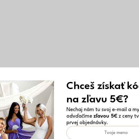
Chceš získať k
na zľavu 5€?
Nechaj nám tu svoj e-mail a my 
odvďačíme
zľavou 5€
z ceny tv
prvej objednávky.