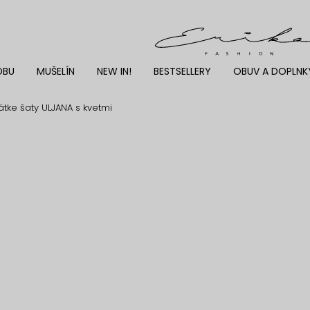
DBU
MUŠELÍN
NEW IN!
BESTSELLERY
OBUV A DOPLNK
tke šaty ULJANA s kvetmi