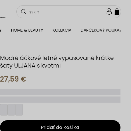
NÁKU
KOŠÍ
Y
HOME & BEAUTY
KOLEKCIA
DARČEKOVÝ POUKAZ
Modré áčkové letné vypasované krátke
šaty ULJANA s kvetmi
27,59 €
_____
_________
Pridať do košíka