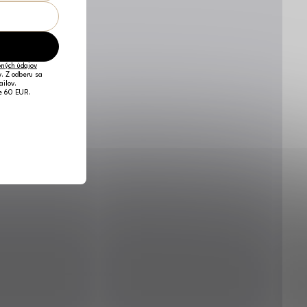
ných údajov
v. Z odberu sa
ailov.
je 60 EUR.