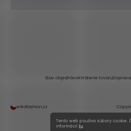
Z
á
p
Stav objednávok
Vrátenie tovaru
Doprava
ä
t
erikafashion.cz
Copyri
i
Tento web používa súbory cookie. 
e
informácií
tu
.