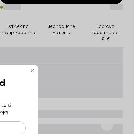
_____
_____
Darček na
Jednoduché
Doprava
nákup zadarmo
vrátenie
zadarmo od
80 €
________
×
________
ód
________
sa ti
ojej