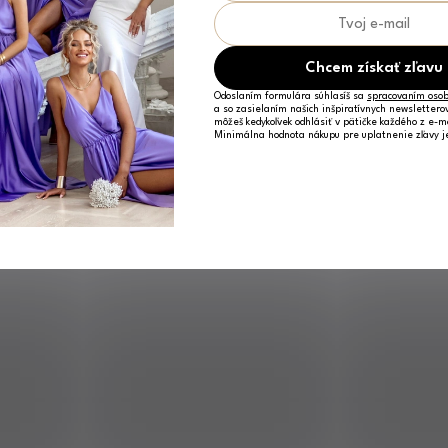
Chcem získať zľavu
Odoslaním formulára súhlasíš sa
spracovaním osob
a so zasielaním našich inšpiratívnych newslettero
môžeš kedykoľvek odhlásiť v pätičke každého z e-m
Minimálna hodnota nákupu pre uplatnenie zľavy 