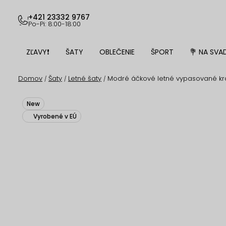
Prejsť
na
+421 23332 9767
Po-Pi: 8:00-18:00
obsah
ZĽAVY❗
ŠATY
OBLEČENIE
ŠPORT
💐 NA SVA
Domov
Šaty
Letné šaty
Modré áčkové letné vypasované krá
/
/
/
New
Vyrobené v EÚ