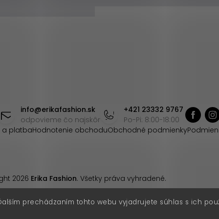
info
@
erikafashion.sk
+421 23332 9767
odpovieme čo najskôr
Po-Pi: 8:00-18:00
 a platba
Hodnotenie obchodu
Obchodné podmienky
Podmien
ght 2026
Erika Fashion
. Všetky práva vyhradené.
Ďalším prechádzaním tohto webu vyjadrujete súhlas s ich pou