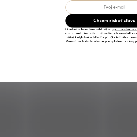
Chcem získať zľavu
Odoslaním formulára súhlasíš sa
spracovaním osob
a so zasielaním našich inšpiratívnych newslettero
môžeš kedykoľvek odhlásiť v pätičke každého z e-m
Minimálna hodnota nákupu pre uplatnenie zľavy 