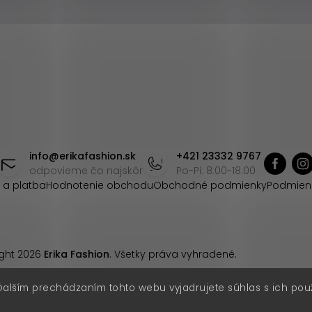
info
@
erikafashion.sk
+421 23332 9767
odpovieme čo najskôr
Po-Pi: 8:00-18:00
 a platba
Hodnotenie obchodu
Obchodné podmienky
Podmien
ght 2026
Erika Fashion
. Všetky práva vyhradené.
Ďalším prechádzaním tohto webu vyjadrujete súhlas s ich pou