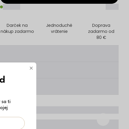
_____
_____
Darček na
Jednoduché
Doprava
nákup zadarmo
vrátenie
zadarmo od
80 €
________
×
________
ód
________
sa ti
ojej