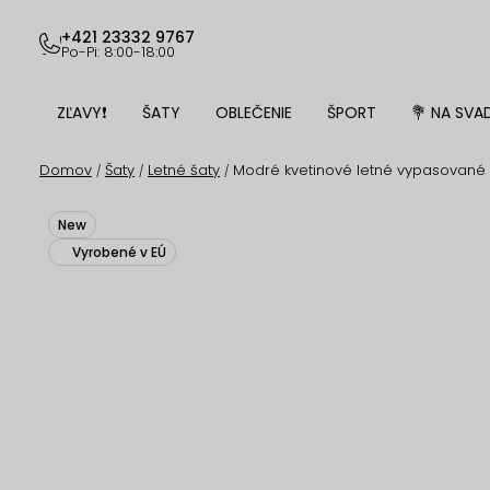
Prejsť
na
+421 23332 9767
Po-Pi: 8:00-18:00
obsah
ZĽAVY❗
ŠATY
OBLEČENIE
ŠPORT
💐 NA SVA
Domov
Šaty
Letné šaty
Modré kvetinové letné vypasované 
/
/
/
New
Vyrobené v EÚ