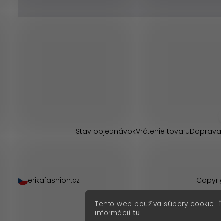
Z
á
p
Stav objednávok
Vrátenie tovaru
Doprava
ä
t
erikafashion.cz
Copyri
i
Tento web používa súbory cookie. 
e
informácií
tu
.