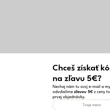
Chceš získať k
na zľavu 5€?
Nechaj nám tu svoj e-mail a my 
odvďačíme
zľavou 5€
z ceny tv
prvej objednávky.