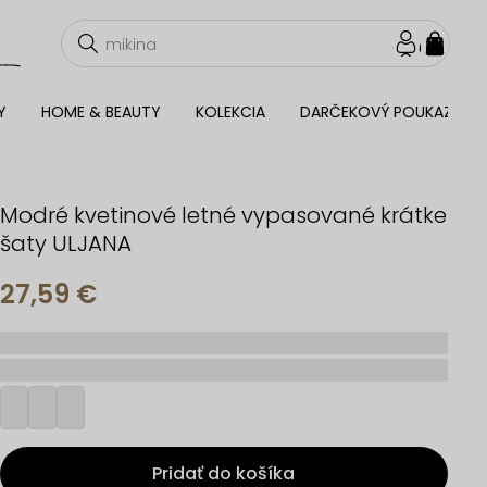
NÁKU
KOŠÍ
Y
HOME & BEAUTY
KOLEKCIA
DARČEKOVÝ POUKAZ
Modré kvetinové letné vypasované krátke
šaty ULJANA
27,59 €
_____
_________
Pridať do košíka