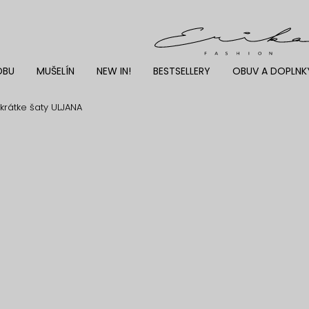
DBU
MUŠELÍN
NEW IN!
BESTSELLERY
OBUV A DOPLNK
krátke šaty ULJANA