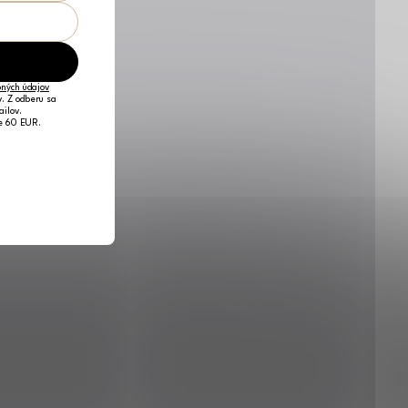
ných údajov
v. Z odberu sa
ailov.
je 60 EUR.