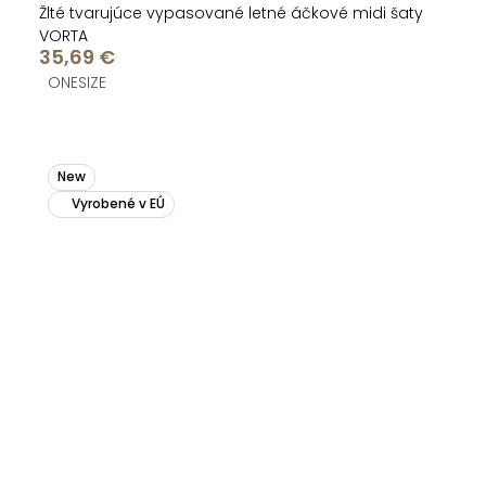
Žlté tvarujúce vypasované letné áčkové midi šaty
VORTA
35,69 €
ONESIZE
New
Vyrobené v EÚ