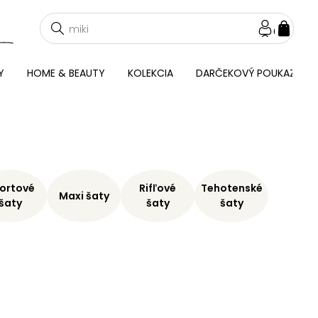
NÁKU
KOŠÍ
Y
HOME & BEAUTY
KOLEKCIA
DARČEKOVÝ POUKAZ
ortové
Rifľové
Tehotenské
Maxi šaty
šaty
šaty
šaty