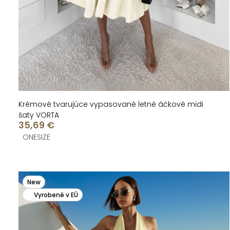
u
u
k
k
t
t
o
o
v
v
Krémové tvarujúce vypasované letné áčkové midi
šaty VORTA
35,69 €
ONESIZE
New
Vyrobené v EÚ