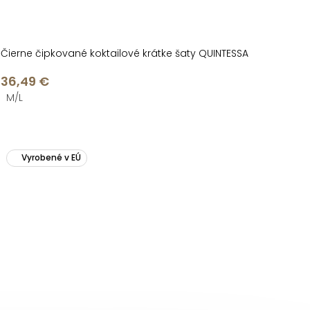
Čierne čipkované koktailové krátke šaty QUINTESSA
36,49 €
M/L
Vyrobené v EÚ