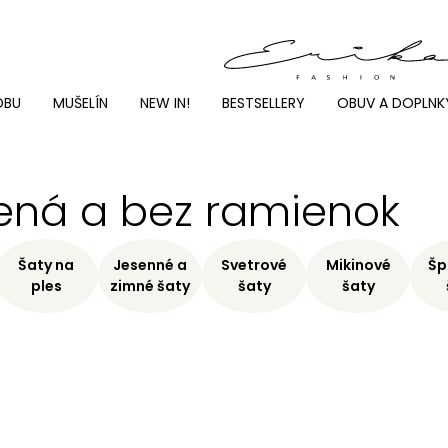
DBU
MUŠELÍN
NEW IN!
BESTSELLERY
OBUV A DOPLNK
lená a bez ramienok
Šaty na
Jesenné a
Svetrové
Mikinové
Šp
ples
zimné šaty
šaty
šaty