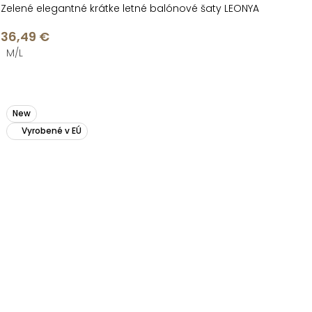
Zelené elegantné krátke letné balónové šaty LEONYA
36,49 €
M/L
New
Vyrobené v EÚ