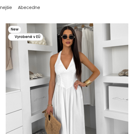
nejšie
Abecedne
New
Vyrobené v EÚ