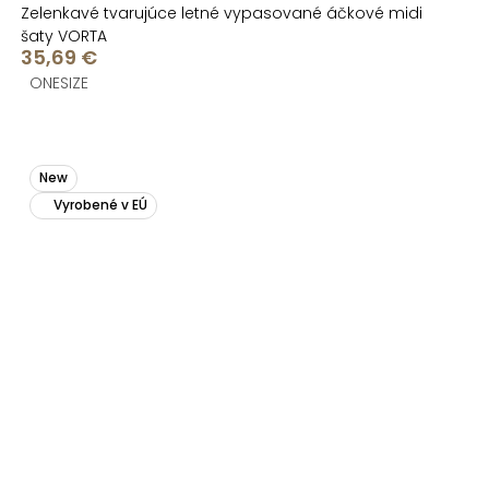
Zelenkavé tvarujúce letné vypasované áčkové midi
šaty VORTA
35,69 €
ONESIZE
New
Vyrobené v EÚ