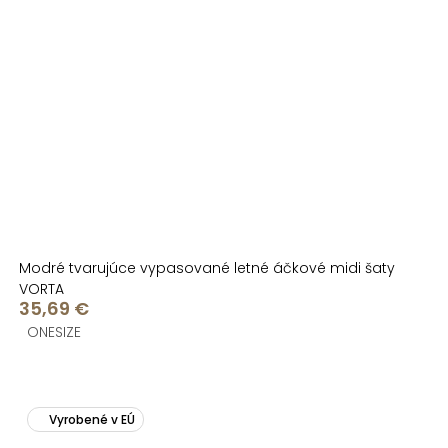
Modré tvarujúce vypasované letné áčkové midi šaty
VORTA
35,69 €
ONESIZE
Vyrobené v EÚ