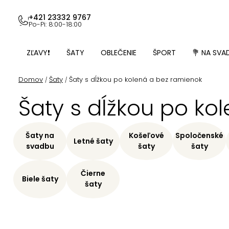
Prejsť
na
+421 23332 9767
Po-Pi: 8:00-18:00
obsah
ZĽAVY❗
ŠATY
OBLEČENIE
ŠPORT
💐 NA SVA
Domov
Šaty
Šaty s dĺžkou po kolená a bez ramienok
/
/
Šaty s dĺžkou po ko
Šaty na
Košeľové
Spoločenské
Letné šaty
svadbu
šaty
šaty
Čierne
Biele šaty
šaty