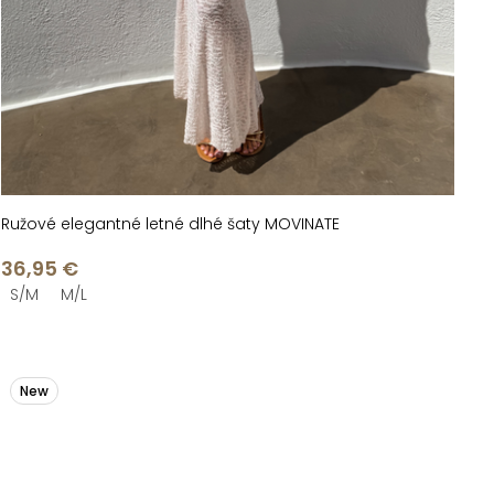
Ružové elegantné letné dlhé šaty MOVINATE
36,95 €
S/M
M/L
New