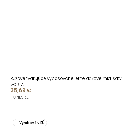
Ružové tvarujúce vypasované letné áčkové midi šaty
VORTA
35,69 €
ONESIZE
Vyrobené v EÚ