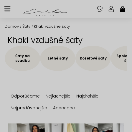
Prejsť
na
NÁK
KOŠ
obsah
Domov
Šaty
Khaki vzdušné šaty
/
/
Khaki vzdušné šaty
Šaty na
Spoloče
Letné šaty
Košeľové šaty
svadbu
šat
R
Odporúčame
Najlacnejšie
Najdrahšie
a
d
Najpredávanejšie
Abecedne
e
n
V