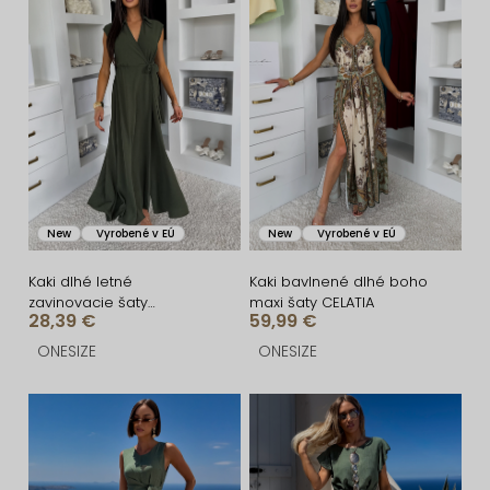
i
ý
e
p
p
i
r
s
o
p
d
r
u
o
New
Vyrobené v EÚ
New
Vyrobené v EÚ
k
d
t
u
Kaki dlhé letné
Kaki bavlnené dlhé boho
zavinovacie šaty
maxi šaty CELATIA
o
k
28,39 €
59,99 €
AVENYXA s opaskom
v
t
ONESIZE
ONESIZE
o
v