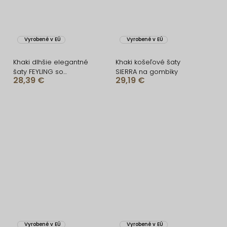
Vyrobené v EÚ
Vyrobené v EÚ
Khaki dlhšie elegantné
Khaki košeľové šaty
šaty FEYLING so
SIERRA na gombíky
28,39 €
29,19 €
zaväzovaním
Vyrobené v EÚ
Vyrobené v EÚ