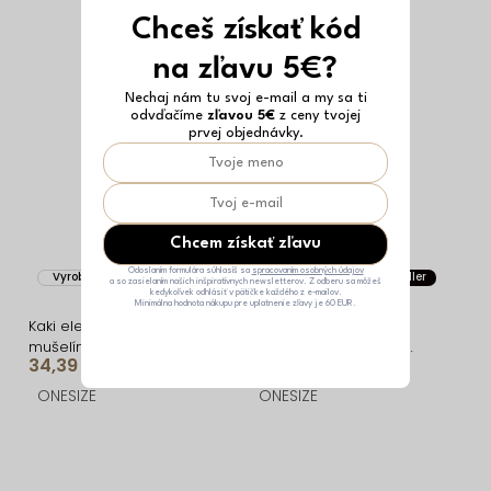
Chceš získať kód
na zľavu 5€?
Nechaj nám tu svoj e-mail a my sa ti
odvďačíme
zľavou 5€
z ceny tvojej
prvej objednávky.
Chcem získať zľavu
Odoslaním formulára súhlasíš sa
spracovaním osobných údajov
Vyrobené v EÚ
Vyrobené v EÚ
Bestseller
a so zasielaním našich inšpiratívnych newsletterov. Z odberu sa môžeš
kedykoľvek odhlásiť v pätičke každého z e-mailov.
Minimálna hodnota nákupu pre uplatnenie zľavy je 60 EUR.
Kaki elegantný
Khaki elegantné
mušelínový komplet
splývavé šaty EDVIN s
34,39 €
25,09 €
SOLAN
výstrihom
ONESIZE
ONESIZE