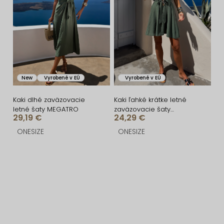
New
Vyrobené v EÚ
Vyrobené v EÚ
Kaki dlhé zaväzovacie
Kaki ľahké krátke letné
letné šaty MEGATRO
zaväzovacie šaty
29,19 €
24,29 €
ELVOREA
ONESIZE
ONESIZE