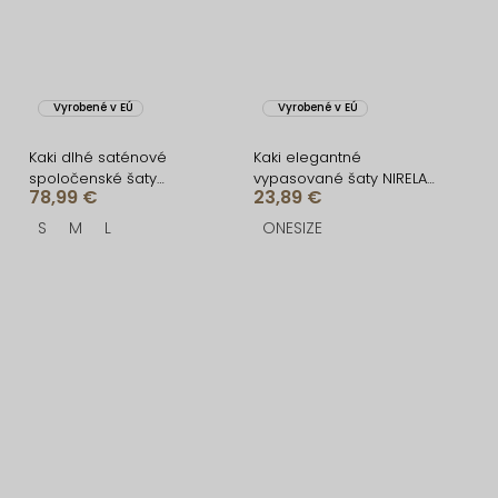
Vyrobené v EÚ
Vyrobené v EÚ
Kaki dlhé saténové
Kaki elegantné
spoločenské šaty
vypasované šaty NIRELA
78,99 €
23,89 €
CELLINES
s viazaním
S
M
L
ONESIZE