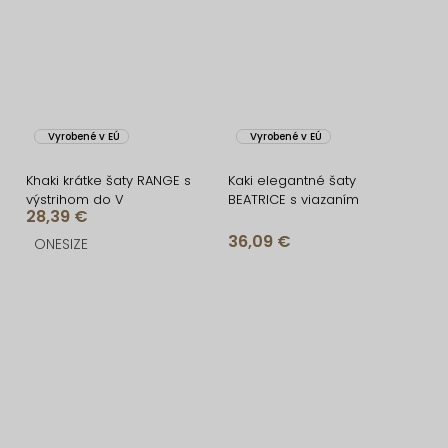
Vyrobené v EÚ
Vyrobené v EÚ
Khaki krátke šaty RANGE s
Kaki elegantné šaty
výstrihom do V
BEATRICE s viazaním
28,39 €
36,09 €
ONESIZE