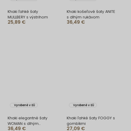
Khaki ľahké šaty
Khaki košeľové šaty ANITE
MULLBERY s výstrihom
s dlhým rukávom
25,89 €
36,49 €
Vyrobené v EÚ
Vyrobené v EÚ
Khaki elegantné šaty
Khaki ľahké šaty FOGGY s
WOMAN s dlhým
gombíkmi
36,49 €
27,09 €
rukávom