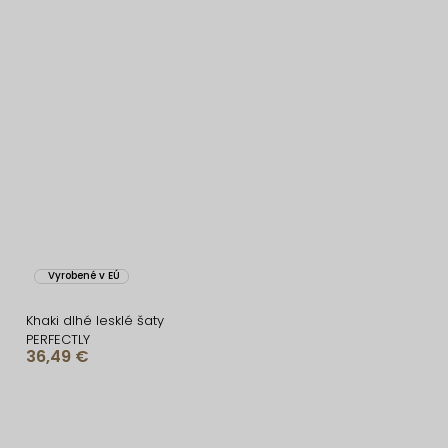
Vyrobené v EÚ
Khaki dlhé lesklé šaty
PERFECTLY
36,49 €
O
v