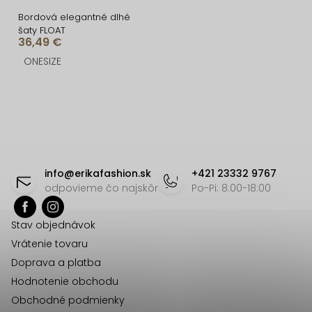
Bordová elegantné dlhé
šaty FLOAT
36,49 €
ONESIZE
O
v
l
á
Z
d
á
info
@
erikafashion.sk
+421 23332 9767
a
p
odpovieme čo najskôr
Po-Pi: 8:00-18:00
c
ä
i
Stav objednávok
t
e
Vrátenie tovaru
p
i
Doprava a platba
r
e
Hodnotenie obchodu
v
Obchodné podmienky
k