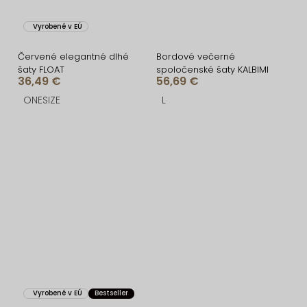
Vyrobené v EÚ
Červené elegantné dlhé
Bordové večerné
šaty FLOAT
spoločenské šaty KALBIMI
36,49 €
56,69 €
ONESIZE
L
Vyrobené v EÚ
Bestseller