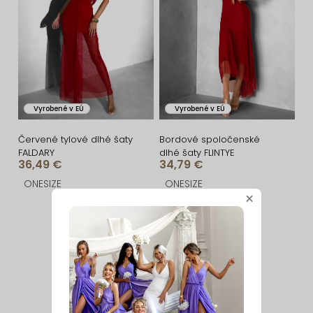
Vyrobené v EÚ
Vyrobené v EÚ
Červené tylové dlhé šaty
Bordové spoločenské
FALDARY
dlhé šaty FLINTYE
36,49 €
34,79 €
ONESIZE
ONESIZE
×