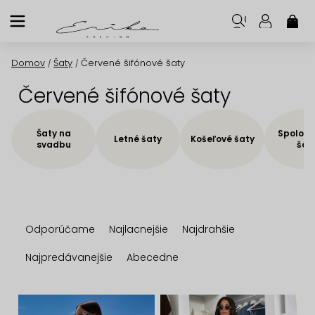
Prejsť
na
NÁK
KOŠ
obsah
Domov
Šaty
Červené šifónové šaty
/
/
Červené šifónové šaty
Šaty na
Spoloče
Letné šaty
Košeľové šaty
svadbu
šat
R
Odporúčame
Najlacnejšie
Najdrahšie
a
d
Najpredávanejšie
Abecedne
e
n
V