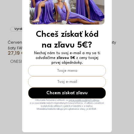
Vyrobené v EÚ
Vyrobené v EÚ
Chceš získať kód
Červené spoločenské
Červené elegantné šaty
na zľavu 5€?
šaty FANTAL s vlečkou
EDVIN s výstrihom
27,19 €
25,09 €
Nechaj nám tu svoj e-mail a my sa ti
odvďačíme
zľavou 5€
z ceny tvojej
ONESIZE
ONESIZE
prvej objednávky.
Chcem získať zľavu
Odoslaním formulára súhlasíš sa
spracovaním osobných údajov
a so zasielaním našich inšpiratívnych newsletterov. Z odberu sa môžeš
kedykoľvek odhlásiť v pätičke každého z e-mailov.
Minimálna hodnota nákupu pre uplatnenie zľavy je 60 EUR.