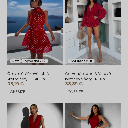
i
ý
e
p
p
i
r
s
o
p
d
r
u
o
New
Vyrobené v EÚ
Vyrobené v EÚ
k
d
t
u
Červené áčkové letné
Červené krátke šifónové
krátke šaty JOLANE s
kvetinové šaty LIREA s
o
k
33,19 €
38,89 €
bodkami
kraťaskami
v
t
ONESIZE
ONESIZE
o
v