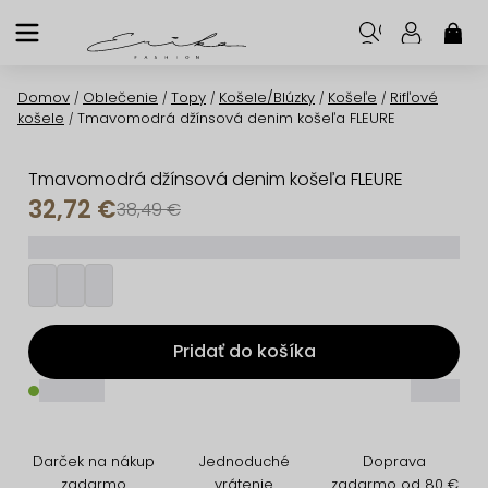
Prejsť
na
NÁK
KOŠ
obsah
Domov
Oblečenie
Topy
Košele/Blúzky
Košeľe
Rifľové
/
/
/
/
/
košele
Tmavomodrá džínsová denim košeľa FLEURE
/
Tmavomodrá džínsová denim košeľa FLEURE
32,72 €
38,49 €
_________
Pridať do košíka
_____
_____
Darček na nákup
Jednoduché
Doprava
zadarmo
vrátenie
zadarmo od 80 €