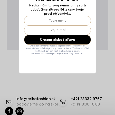
Nechaj nám tu svoj e-mail a my sa ti
odvďačíme
zľavou 5€
z ceny tvojej
prvej objednávky.
Chcem získať zľavu
Odoslaním formulára súhlasíš sa
spracovaním osobných údajov
a so zasielaním našich inšpiratívnych newsletterov. Z odberu sa môžeš
kedykoľvek odhlásiť v pätičke každého z e-mailov.
Minimálna hodnota nákupu pre uplatnenie zľavy je 60 EUR.
Z
á
info
@
erikafashion.sk
+421 23332 9767
p
odpovieme čo najskôr
Po-Pi: 8:00-18:00
ä