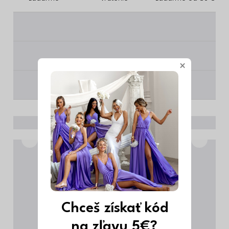
________
________
×
________
Chceš získať kód
na zľavu 5€?