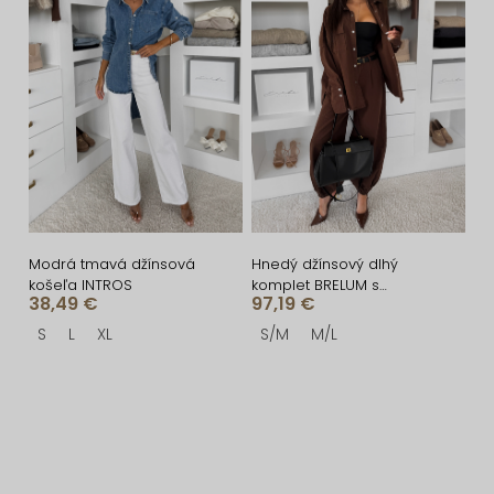
Modrá tmavá džínsová
Hnedý džínsový dlhý
košeľa INTROS
komplet BRELUM s
38,49 €
97,19 €
košeľou
S
L
XL
S/M
M/L