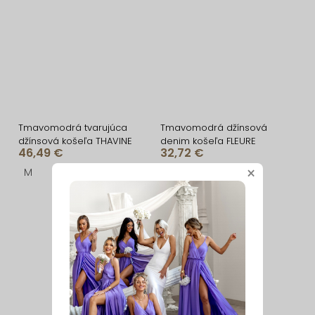
Tmavomodrá tvarujúca
Tmavomodrá džínsová
džínsová košeľa THAVINE
denim košeľa FLEURE
46,49 €
32,72 €
M
S
M
L
XL
×