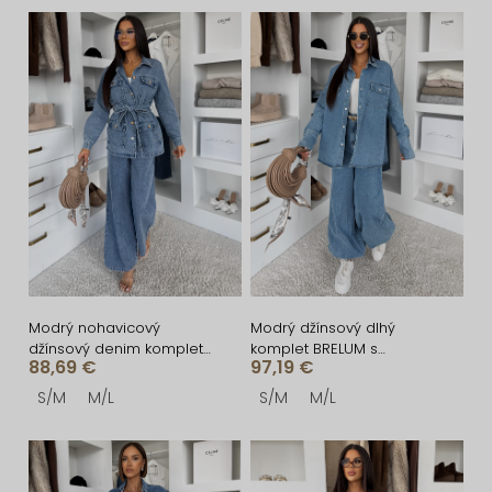
n
V
i
ý
e
p
p
i
r
s
o
p
d
r
u
o
k
d
t
u
Modrý nohavicový
Modrý džínsový dlhý
džínsový denim komplet
komplet BRELUM s
o
k
88,69 €
97,19 €
ZYLORA s košeľou
košeľou
v
t
S/M
M/L
S/M
M/L
o
v