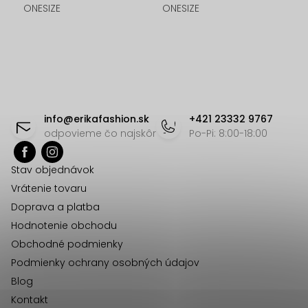
ONESIZE
ONESIZE
O
v
l
á
Z
d
á
info
@
erikafashion.sk
+421 23332 9767
a
p
odpovieme čo najskôr
Po-Pi: 8:00-18:00
c
ä
i
Stav objednávok
t
e
Vrátenie tovaru
p
i
Doprava a platba
r
e
Hodnotenie obchodu
v
Obchodné podmienky
k
Podmienky ochrany osobných údajov
y
Blog
v
Kontakt
ý