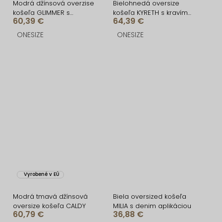
Modrá džínsová overzise
Bielohnedá oversize
košeľa GLIMMER s
košeľa KYRETH s kravím
60,39 €
64,39 €
konflíkmi
vzorom
ONESIZE
ONESIZE
Vyrobené v EÚ
Modrá tmavá džínsová
Biela oversized košeľa
oversize košeľa CALDY
MILIA s denim aplikáciou
60,79 €
36,88 €