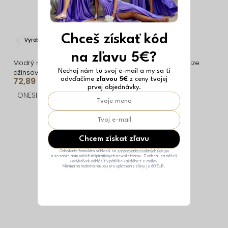
Chceš získať kód
Vyrobené v EÚ
Vyrobené v EÚ
na zľavu 5€?
Modrý nohavicový
Modrá džínsová oversize
džínsový komplet
košeľa TANROS
Nechaj nám tu svoj e-mail a my sa ti
72,89 €
38,49 €
odvďačíme
zľavou 5€
z ceny tvojej
AMBRON s košeľou
prvej objednávky.
ONESIZE
ONESIZE
Chcem získať zľavu
Odoslaním formulára súhlasíš sa
spracovaním osobných údajov
a so zasielaním našich inšpiratívnych newsletterov. Z odberu sa môžeš
kedykoľvek odhlásiť v pätičke každého z e-mailov.
Minimálna hodnota nákupu pre uplatnenie zľavy je 60 EUR.