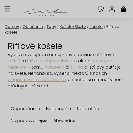
Prejsť
na
NÁK
KOŠ
obsah
Domov
Oblečenie
Topy
Košele/Blúzky
Košeľe
Rifľové
/
/
/
/
/
košele
Rifľové košele
Vyjdi zo svojej komfortnej zóny a odviaž sa! Rifľová
košeľa
a
tričko s dlhým rukávom
alebo
s krátkym
rukávom
, k tomu
nohavice
či
sukňa
a štýlový outfit je
na svete. Nehanbi sa, vyber si niektorú z našich
elegantných košieľ a blúzok
a nechaj sa strhnúť vlnou
módnych inšpirácii.
R
Odporúčame
Najlacnejšie
Najdrahšie
a
d
Najpredávanejšie
Abecedne
e