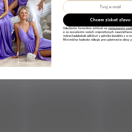
Chcem získať zľavu
Odoslaním formulára súhlasíš sa
spracovaním osob
a so zasielaním našich inšpiratívnych newslettero
môžeš kedykoľvek odhlásiť v pätičke každého z e-m
Minimálna hodnota nákupu pre uplatnenie zľavy 