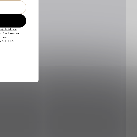
ných údajov
v. Z odberu sa
ailov.
je 60 EUR.