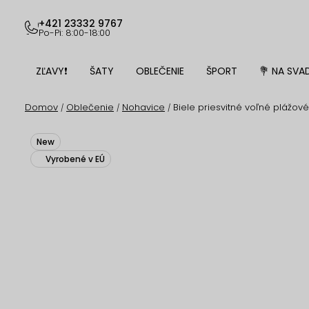
Prejsť
na
+421 23332 9767
Po-Pi: 8:00-18:00
obsah
ZĽAVY❗
ŠATY
OBLEČENIE
ŠPORT
💐 NA SVA
Domov
Oblečenie
Nohavice
Biele priesvitné voľné plážov
/
/
/
New
Vyrobené v EÚ