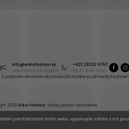
info
@
erikafashion.sk
+421 23332 9767
odpovieme čo najskôr
Po-Pi: 8:00-18:00
 a platba
Hodnotenie obchodu
Obchodné podmienky
Podmien
ght 2026
Erika Fashion
. Všetky práva vyhradené.
Ďalším prechádzaním tohto webu vyjadrujete súhlas s ich pou