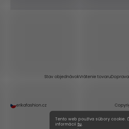
Z
á
p
Stav objednávok
Vrátenie tovaru
Doprava
ä
t
erikafashion.cz
Copyri
i
Tento web používa súbory cookie. 
e
informácií
tu
.