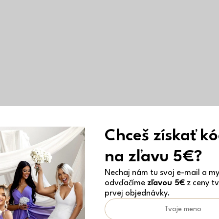
Chceš získať k
na zľavu 5€?
Nechaj nám tu svoj e-mail a my 
odvďačíme
zľavou 5€
z ceny tv
prvej objednávky.