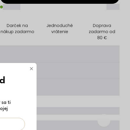
_____
_____
Darček na
Jednoduché
Doprava
nákup zadarmo
vrátenie
zadarmo od
80 €
________
×
________
ód
________
sa ti
ojej