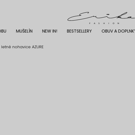
DBU
MUŠELÍN
NEW IN!
BESTSELLERY
OBUV A DOPLNK
é letné nohavice AZURE