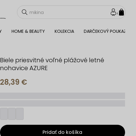
NÁKU
KOŠÍ
Y
HOME & BEAUTY
KOLEKCIA
DARČEKOVÝ POUKAZ
Biele priesvitné voľné plážové letné
nohavice AZURE
28,39 €
_____
_________
Pridať do košíka