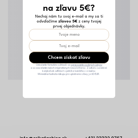
na zľavu 5€?
Nechaj nám tu svoj e-mail a my sa ti
odvďačíme
zľavou 5€
z ceny tvojej
prvej objednávky.
Chcem získať zľavu
Odoslaním formulára súhlasíš sa
spracovaním osobných údajov
a so zasielaním našich inšpiratívnych newsletterov. Z odberu sa môžeš
kedykoľvek odhlásiť v pätičke každého z e-mailov.
Minimálna hodnota nákupu pre uplatnenie zľavy je 60 EUR.
Z
á