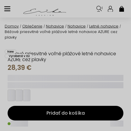
Prejsť
na
NÁK
KOŠ
obsah
Domov
Oblečenie
Nohavice
Nohavice
Letné nohavice
/
/
/
/
/
Béžové priesvitné voľné plážové letné nohavice AZURE cez
plavky
New
Béžové priesvitné voľné plážové letné nohavice
Vyrobené v EÚ
AZURE cez plavky
28,39 €
_____
_________
Pridať do košíka
_____
_____