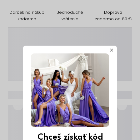
Darček na nákup
Jednoduché
Doprava
zadarmo
vrátenie
zadarmo od 80 €
________
×
________
________
Chceš získať kód