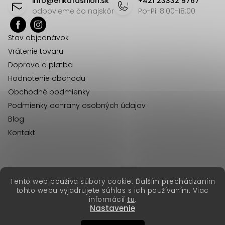
info
@
erikafashion.sk
+421 23332 9767
p
odpovieme čo najskôr
Po-Pi: 8:00-18:00
ä
Stav objednávok
t
Vrátenie tovaru
i
Doprava a platba
e
Hodnotenie obchodu
Obchodné podmienky
Podmienky ochrany osobných údajov
Blog
Kontakt
erikafashion.cz
Tento web používa súbory cookie. Ďalším prechádzaním
Copyright 2026
Erika Fashion
. Všetky práva vyhradené.
tohto webu vyjadrujete súhlas s ich používaním. Viac
Vytvoril Shoptet Premium
&
informácií
tu
.
Nastavenie