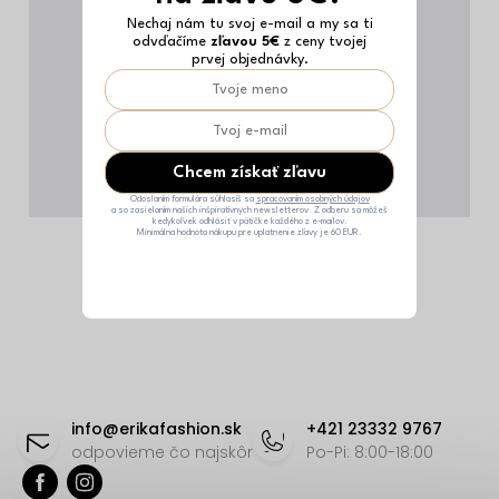
Nechaj nám tu svoj e-mail a my sa ti
odvďačíme
zľavou 5€
z ceny tvojej
prvej objednávky.
Chcem získať zľavu
Odoslaním formulára súhlasíš sa
spracovaním osobných údajov
a so zasielaním našich inšpiratívnych newsletterov. Z odberu sa môžeš
kedykoľvek odhlásiť v pätičke každého z e-mailov.
Minimálna hodnota nákupu pre uplatnenie zľavy je 60 EUR.
Z
á
info
@
erikafashion.sk
+421 23332 9767
p
odpovieme čo najskôr
Po-Pi: 8:00-18:00
ä