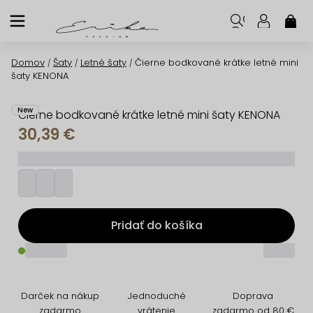
Prejsť
na
NÁK
KOŠ
obsah
Domov
Šaty
Letné šaty
Čierne bodkované krátke letné mini
/
/
/
šaty KENONA
New
Čierne bodkované krátke letné mini šaty KENONA
30,39 €
_________
Pridať do košíka
_____
_____
Darček na nákup
Jednoduché
Doprava
zadarmo
vrátenie
zadarmo od 80 €