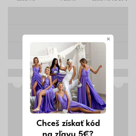
________
________
×
________
Chceš získať kód
na zľavu 5€?