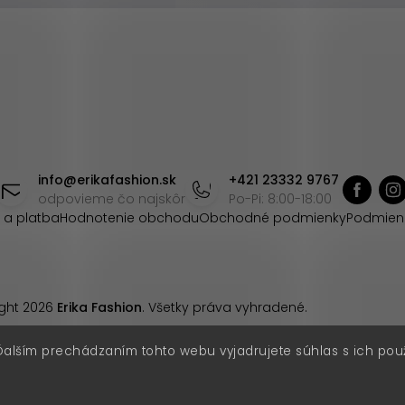
info
@
erikafashion.sk
+421 23332 9767
odpovieme čo najskôr
Po-Pi: 8:00-18:00
 a platba
Hodnotenie obchodu
Obchodné podmienky
Podmien
ght 2026
Erika Fashion
. Všetky práva vyhradené.
Ďalším prechádzaním tohto webu vyjadrujete súhlas s ich pou