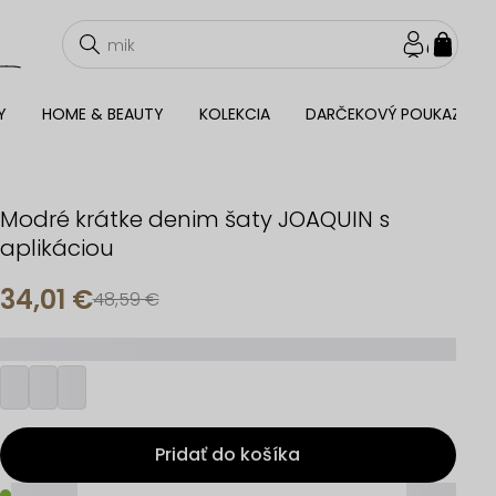
NÁKU
KOŠÍ
Y
HOME & BEAUTY
KOLEKCIA
DARČEKOVÝ POUKAZ
Modré krátke denim šaty JOAQUIN s
aplikáciou
34,01 €
48,59 €
_________
Pridať do košíka
_____
_____