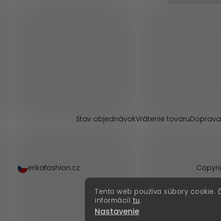
Z
á
p
Stav objednávok
Vrátenie tovaru
Doprava
ä
t
erikafashion.cz
Copyri
i
Tento web používa súbory cookie. 
e
informácií
tu
.
Nastavenie