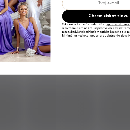
Chcem získať zľavu
Odoslaním formulára súhlasíš sa
spracovaním osob
a so zasielaním našich inšpiratívnych newslettero
môžeš kedykoľvek odhlásiť v pätičke každého z e-m
Minimálna hodnota nákupu pre uplatnenie zľavy 