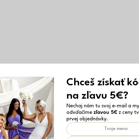
Chceš získať k
na zľavu 5€?
Nechaj nám tu svoj e-mail a my 
odvďačíme
zľavou 5€
z ceny tv
prvej objednávky.