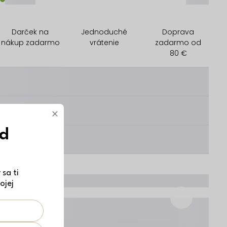
Darček na
Jednoduché
Doprava
nákup zadarmo
vrátenie
zadarmo od
80 €
________
________
×
ód
________
sa ti
ojej