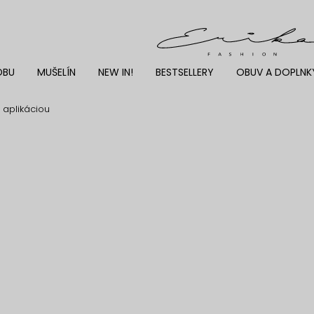
DBU
MUŠELÍN
NEW IN!
BESTSELLERY
OBUV A DOPLNK
 aplikáciou