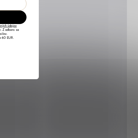
ných údajov
v. Z odberu sa
ailov.
je 60 EUR.