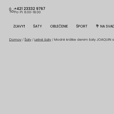
Prejsť
na
+421 23332 9767
Po-Pi: 8:00-18:00
obsah
ZĽAVY❗
ŠATY
OBLEČENIE
ŠPORT
💐 NA SVA
Domov
Šaty
Letné šaty
Modré krátke denim šaty JOAQUIN s
/
/
/