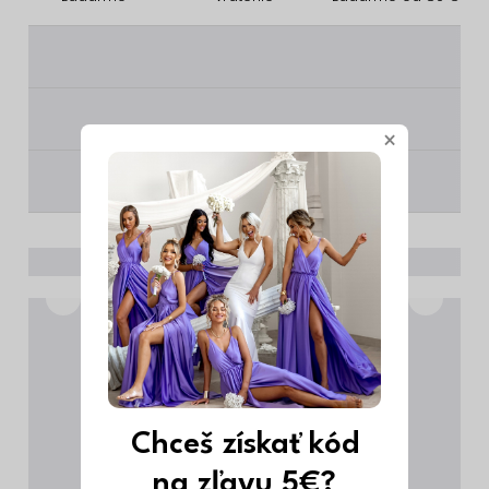
________
________
×
________
Chceš získať kód
na zľavu 5€?