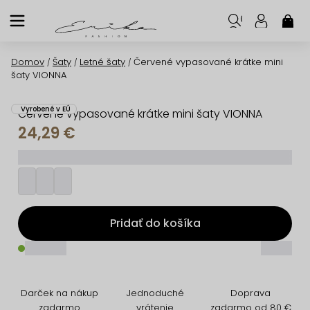
Prejsť
na
NÁK
KOŠ
obsah
Domov
Šaty
Letné šaty
Červené vypasované krátke mini
/
/
/
šaty VIONNA
Vyrobené v EÚ
Červené vypasované krátke mini šaty VIONNA
24,29 €
_________
Pridať do košíka
_____
_____
Darček na nákup
Jednoduché
Doprava
zadarmo
vrátenie
zadarmo od 80 €