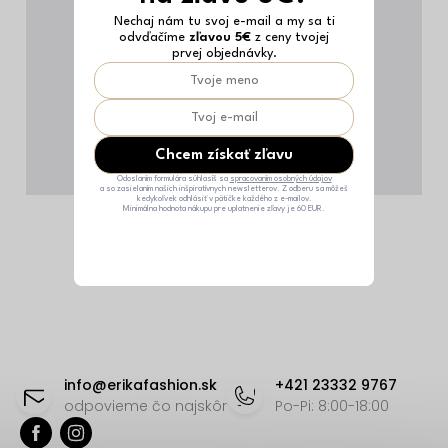
Nechaj nám tu svoj e-mail a my sa ti
odvďačíme
zľavou 5€
z ceny tvojej
prvej objednávky.
Chcem získať zľavu
Odoslaním formulára súhlasíš sa
spracovaním osobných údajov
a so zasielaním našich inšpiratívnych newsletterov. Z odberu sa môžeš
kedykoľvek odhlásiť v pätičke každého z e-mailov.
Minimálna hodnota nákupu pre uplatnenie zľavy je 60 EUR.
Z
á
info
@
erikafashion.sk
+421 23332 9767
p
odpovieme čo najskôr
Po-Pi: 8:00-18:00
ä