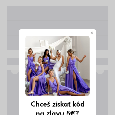
________
________
×
________
Chceš získať kód
na zľavu 5€?