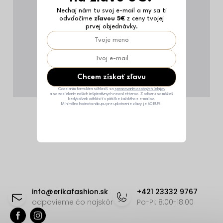
Nechaj nám tu svoj e-mail a my sa ti
odvďačíme
zľavou 5€
z ceny tvojej
prvej objednávky.
Chcem získať zľavu
Odoslaním formulára súhlasíš sa
spracovaním osobných údajov
a so zasielaním našich inšpiratívnych newsletterov. Z odberu sa môžeš
kedykoľvek odhlásiť v pätičke každého z e-mailov.
Minimálna hodnota nákupu pre uplatnenie zľavy je 60 EUR.
Z
á
info
@
erikafashion.sk
+421 23332 9767
p
odpovieme čo najskôr
Po-Pi: 8:00-18:00
ä