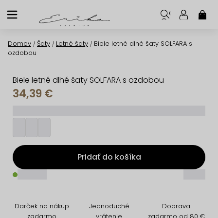
Prejsť
na
NÁK
KOŠ
obsah
Domov
Šaty
Letné šaty
Biele letné dlhé šaty SOLFARA s
/
/
/
ozdobou
Biele letné dlhé šaty SOLFARA s ozdobou
34,39 €
_________
Pridať do košíka
_____
_____
Darček na nákup
Jednoduché
Doprava
zadarmo
vrátenie
zadarmo od 80 €