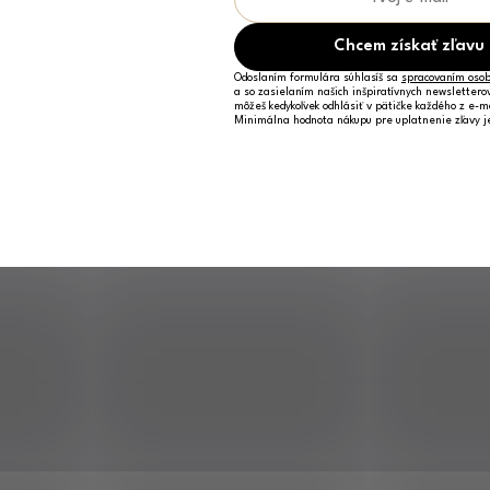
Chcem získať zľavu
Odoslaním formulára súhlasíš sa
spracovaním osob
a so zasielaním našich inšpiratívnych newslettero
môžeš kedykoľvek odhlásiť v pätičke každého z e-m
Minimálna hodnota nákupu pre uplatnenie zľavy 