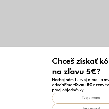
Chceš získať k
na zľavu 5€?
Nechaj nám tu svoj e-mail a my 
odvďačíme
zľavou 5€
z ceny tv
prvej objednávky.