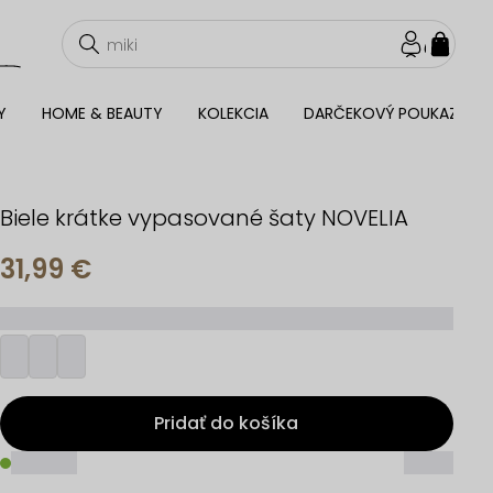
NÁKU
KOŠÍ
Y
HOME & BEAUTY
KOLEKCIA
DARČEKOVÝ POUKAZ
Biele krátke vypasované šaty NOVELIA
31,99 €
_________
Pridať do košíka
_____
_____