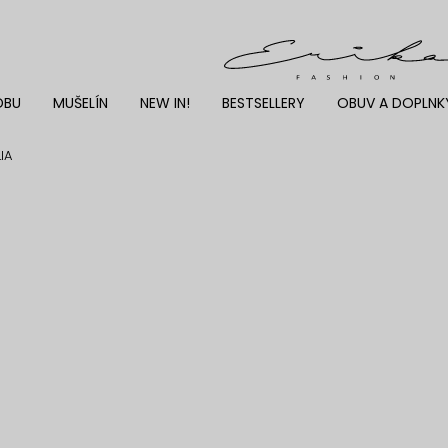
DBU
MUŠELÍN
NEW IN!
BESTSELLERY
OBUV A DOPLNK
IA