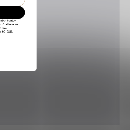
ných údajov
v. Z odberu sa
ailov.
je 60 EUR.