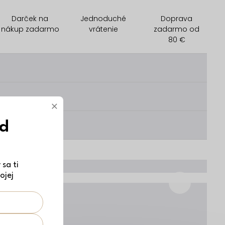
Darček na
Jednoduché
Doprava
nákup zadarmo
vrátenie
zadarmo od
80 €
________
________
×
ód
________
sa ti
ojej