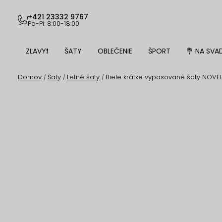
Prejsť
na
+421 23332 9767
Po-Pi: 8:00-18:00
obsah
ZĽAVY❗
ŠATY
OBLEČENIE
ŠPORT
💐 NA SVA
Domov
Šaty
Letné šaty
Biele krátke vypasované šaty NOVEL
/
/
/