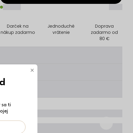
_____
_____
Darček na
Jednoduché
Doprava
nákup zadarmo
vrátenie
zadarmo od
80 €
________
×
________
ód
________
sa ti
ojej