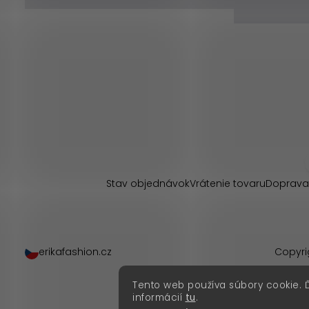
Z
á
p
Stav objednávok
Vrátenie tovaru
Doprava
ä
t
erikafashion.cz
Copyri
i
Tento web používa súbory cookie. 
e
informácií
tu
.