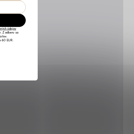
ných údajov
v. Z odberu sa
ailov.
je 60 EUR.