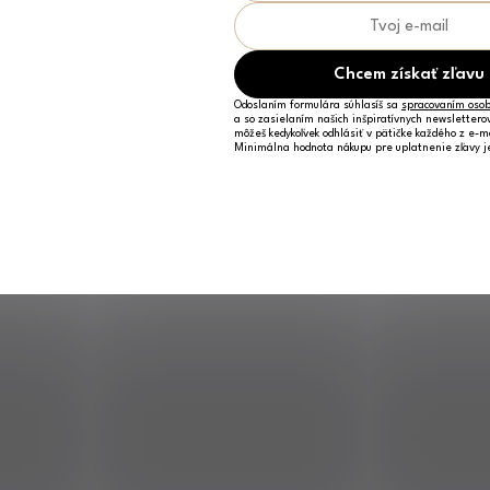
Chcem získať zľavu
Odoslaním formulára súhlasíš sa
spracovaním osob
a so zasielaním našich inšpiratívnych newslettero
môžeš kedykoľvek odhlásiť v pätičke každého z e-m
Minimálna hodnota nákupu pre uplatnenie zľavy 