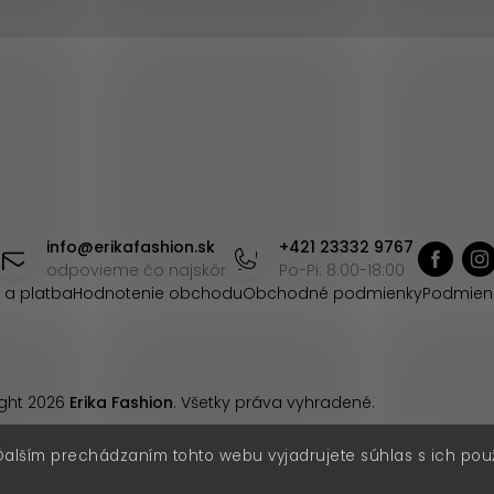
info
@
erikafashion.sk
+421 23332 9767
odpovieme čo najskôr
Po-Pi: 8:00-18:00
 a platba
Hodnotenie obchodu
Obchodné podmienky
Podmien
ght 2026
Erika Fashion
. Všetky práva vyhradené.
Ďalším prechádzaním tohto webu vyjadrujete súhlas s ich pou