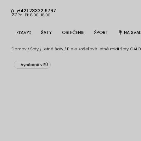
Prejsť
na
+421 23332 9767
Po-Pi: 8:00-18:00
obsah
ZĽAVY❗
ŠATY
OBLEČENIE
ŠPORT
💐 NA SVA
Domov
Šaty
Letné šaty
Biele košeľové letné midi šaty GAL
/
/
/
Vyrobené v EÚ