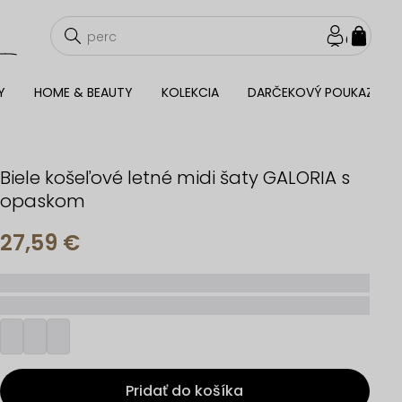
NÁKU
KOŠÍ
Y
HOME & BEAUTY
KOLEKCIA
DARČEKOVÝ POUKAZ
Biele košeľové letné midi šaty GALORIA s
opaskom
27,59 €
_____
_________
Pridať do košíka