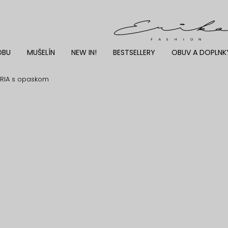
DBU
MUŠELÍN
NEW IN!
BESTSELLERY
OBUV A DOPLNK
ORIA s opaskom