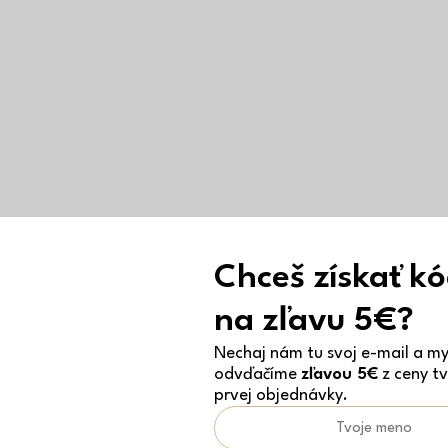
Chceš získať k
na zľavu 5€?
Nechaj nám tu svoj e-mail a my 
odvďačíme
zľavou 5€
z ceny tv
prvej objednávky.