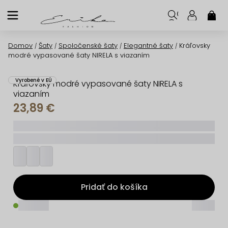
Prejsť
na
NÁK
KOŠ
obsah
Domov
Šaty
Spoločenské šaty
Elegantné šaty
Kráľovsky
/
/
/
/
modré vypasované šaty NIRELA s viazaním
Vyrobené v EÚ
Kráľovsky modré vypasované šaty NIRELA s
viazaním
23,89 €
_____
_________
Pridať do košíka
_____
_____