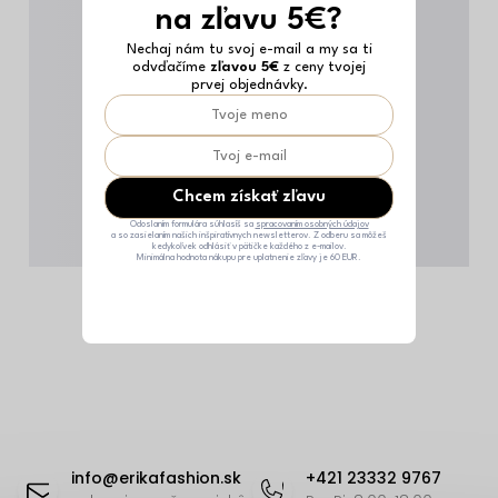
na zľavu 5€?
Nechaj nám tu svoj e-mail a my sa ti
odvďačíme
zľavou 5€
z ceny tvojej
prvej objednávky.
Chcem získať zľavu
Odoslaním formulára súhlasíš sa
spracovaním osobných údajov
a so zasielaním našich inšpiratívnych newsletterov. Z odberu sa môžeš
kedykoľvek odhlásiť v pätičke každého z e-mailov.
Minimálna hodnota nákupu pre uplatnenie zľavy je 60 EUR.
Z
á
info
@
erikafashion.sk
+421 23332 9767