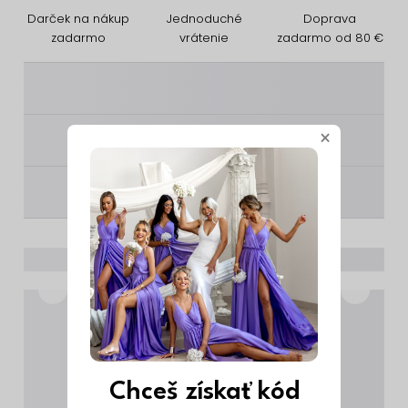
Darček na nákup
Jednoduché
Doprava
zadarmo
vrátenie
zadarmo od 80 €
________
×
________
________
Chceš získať kód