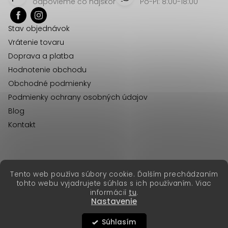
p
odpovieme čo najskôr
Po-Pi: 8:00-18:00
ä
Stav objednávok
t
Vrátenie tovaru
i
Doprava a platba
e
Hodnotenie obchodu
Obchodné podmienky
Podmienky ochrany osobných údajov
Blog
Kontakt
erikafashion.cz
Tento web používa súbory cookie. Ďalším prechádzaním
Copyright 2026
Erika Fashion
. Všetky práva vyhradené.
tohto webu vyjadrujete súhlas s ich používaním. Viac
Vytvoril Shoptet Premium
&
informácií
tu
.
Nastavenie
Súhlasím