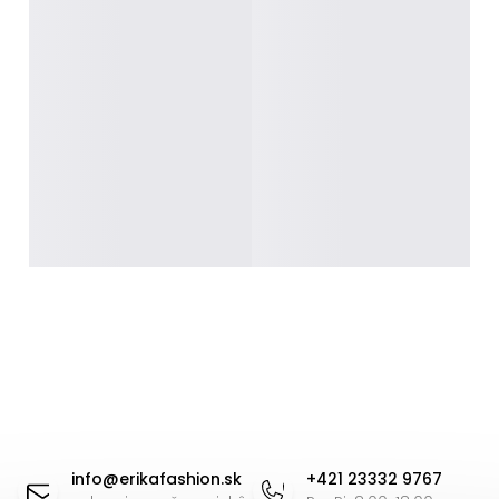
Z
á
info
@
erikafashion.sk
+421 23332 9767