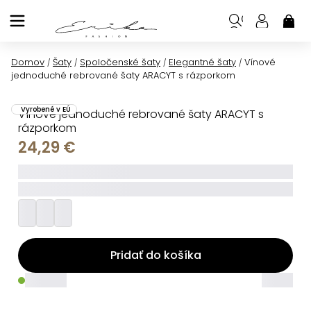
Prejsť
na
NÁK
KOŠ
obsah
Domov
Šaty
Spoločenské šaty
Elegantné šaty
Vínové
/
/
/
/
jednoduché rebrované šaty ARACYT s rázporkom
Vyrobené v EÚ
Vínové jednoduché rebrované šaty ARACYT s
rázporkom
24,29 €
_____
_________
Pridať do košíka
_____
_____