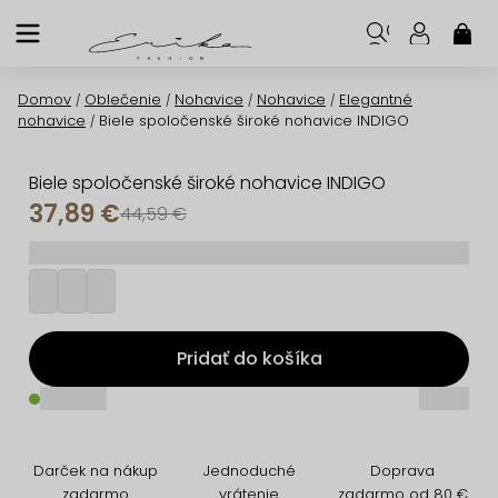
Prejsť
na
NÁK
KOŠ
obsah
Domov
Oblečenie
Nohavice
Nohavice
Elegantné
/
/
/
/
nohavice
Biele spoločenské široké nohavice INDIGO
/
Biele spoločenské široké nohavice INDIGO
37,89 €
44,59 €
_________
Pridať do košíka
_____
_____
Darček na nákup
Jednoduché
Doprava
zadarmo
vrátenie
zadarmo od 80 €