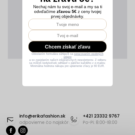
Nechaj nám tu svoj e-mail a my sa ti
odvďačíme
zľavou 5€
z ceny tvojej
prvej objednávky.
Chcem získať zľavu
Odoslaním formulára súhlasíš sa
spracovaním osobných
údajov
a so zasielaním našich inšpiratívnych newsletterov. Z odberu
sa môžeš kedykoľvek odhlásiť v pätičke každého z e-mailov.
Minimálna hodnota nákupu pre uplatnenie zľavy je 60 EUR.
Z
á
info
@
erikafashion.sk
+421 23332 9767
p
odpovieme čo najskôr
Po-Pi: 8:00-18:00
ä