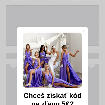
________
________
×
________
Chceš získať kód
na zľavu 5€?