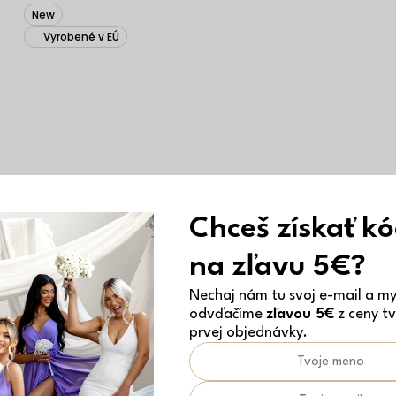
New
Vyrobené v EÚ
Chceš získať k
na zľavu 5€?
Nechaj nám tu svoj e-mail a my 
odvďačíme
zľavou 5€
z ceny tv
prvej objednávky.