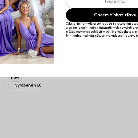
Chcem získať zľavu
Odoslaním formulára súhlasíš sa
spracovaním osob
a so zasielaním našich inšpiratívnych newslettero
môžeš kedykoľvek odhlásiť v pätičke každého z e-m
Minimálna hodnota nákupu pre uplatnenie zľavy 
Čierne elegantné široké nohavice KELOTY
37,29 €
S
M
L
New
Vyrobené v EÚ