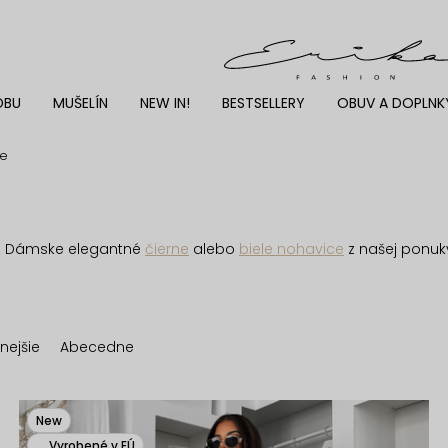
DBU
MUŠELÍN
NEW IN!
BESTSELLERY
OBUV A DOPLNK
ce
. Dámske elegantné
čierne
alebo
biele nohavice
z našej ponuk
nejšie
Abecedne
New
Vyrobené v EÚ