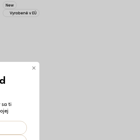
New
Vyrobené v EÚ
×
ód
sa ti
ojej