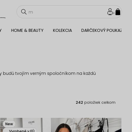
NÁKU
KOŠÍ
Y
HOME & BEAUTY
KOLEKCIA
DARČEKOVÝ POUKAZ
y budú tvojím verným spoločníkom na každú
242
položiek celkom
New
Vyrobené v EÚ