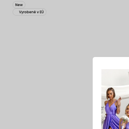
New
Vyrobené v EÚ