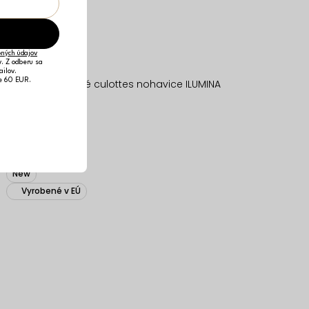
ných údajov
v. Z odberu sa
ailov.
je 60 EUR.
Biele ľanové voľné culottes nohavice ILUMINA
35,69 €
ONESIZE
New
Vyrobené v EÚ