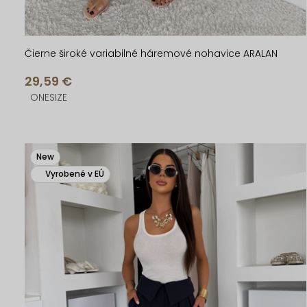
o
o
v
v
Čierne široké variabilné háremové nohavice ARALAN
29,59 €
ONESIZE
New
Vyrobené v EÚ