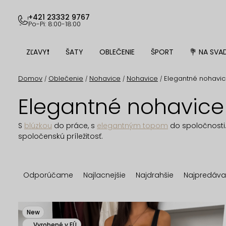
Prejsť
na
+421 23332 9767
Po-Pi: 8:00-18:00
obsah
ZĽAVY❗
ŠATY
OBLEČENIE
ŠPORT
💐 NA SVA
Domov
Oblečenie
Nohavice
Nohavice
Elegantné nohavi
/
/
/
/
Elegantné nohavice
S
blúzkou
do práce, s
elegantným topom
do spoločnosti
spoločenskú príležitosť.
R
Odporúčame
Najlacnejšie
Najdrahšie
Najpredáva
a
d
V
New
Vyrobené v EÚ