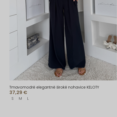
Tmavomodré elegantné široké nohavice KELOTY
37,29 €
S
M
L