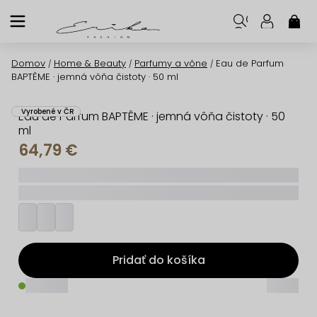
Prejsť
na
NÁK
KOŠ
obsah
Domov
Home & Beauty
Parfumy a vône
Eau de Parfum
/
/
/
BAPTÊME · jemná vôňa čistoty · 50 ml
Vyrobené v ČR
Eau de Parfum BAPTÊME · jemná vôňa čistoty · 50
ml
64,79 €
_____
_________
Pridať do košíka
_____
_____