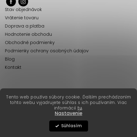
ä
Stav objednávok
t
Vrátenie tovaru
i
Doprava a platba
e
Hodnotenie obchodu
Obchodné podmienky
Podmienky ochrany osobných údajov
Blog
Kontakt
erikafashion.cz
Tento web používa súbory cookie. Ďalším prechádzaním
Copyright 2026
Erika Fashion
. Všetky práva vyhradené.
tohto webu vyjadrujete súhlas s ich používaním. Viac
Vytvoril Shoptet Premium
&
informácií
tu
.
Nastavenie
Súhlasím