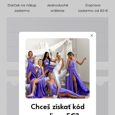
Darček na nákup
Jednoduché
Doprava
zadarmo
vrátenie
zadarmo od 80 €
________
×
________
________
Chceš získať kód