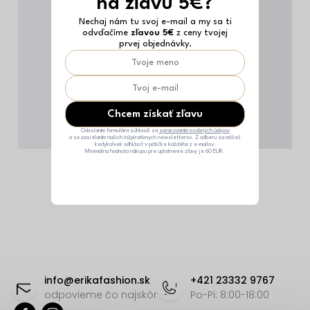
na zľavu 5€?
Nechaj nám tu svoj e-mail a my sa ti
odvďačíme
zľavou 5€
z ceny tvojej
prvej objednávky.
Chcem získať zľavu
Odoslaním formulára súhlasíš sa
spracovaním osobných údajov
a so zasielaním našich inšpiratívnych newsletterov. Z odberu sa môžeš
kedykoľvek odhlásiť v pätičke každého z e-mailov.
Minimálna hodnota nákupu pre uplatnenie zľavy je 60 EUR.
Z
á
info
@
erikafashion.sk
+421 23332 9767
p
odpovieme čo najskôr
Po-Pi: 8:00-18:00