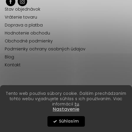
ä
Stav objednávok
t
Vrátenie tovaru
i
Doprava a platba
e
Hodnotenie obchodu
Obchodné podmienky
Podmienky ochrany osobných údajov
Blog
Kontakt
erikafashion.cz
Tento web používa súbory cookie. Ďalším prechádzaním
Copyright 2026
Erika Fashion
. Všetky práva vyhradené.
tohto webu vyjadrujete súhlas s ich používaním. Viac
Vytvoril Shoptet Premium
&
informácií
tu
.
Nastavenie
Súhlasím