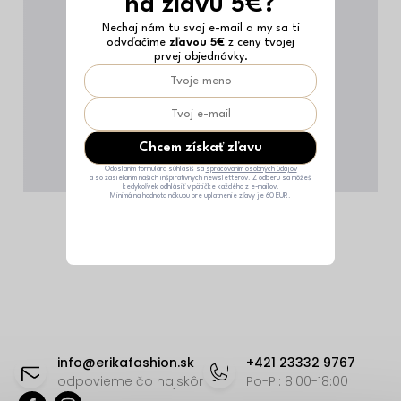
na zľavu 5€?
Nechaj nám tu svoj e-mail a my sa ti
odvďačíme
zľavou 5€
z ceny tvojej
prvej objednávky.
Chcem získať zľavu
Odoslaním formulára súhlasíš sa
spracovaním osobných údajov
a so zasielaním našich inšpiratívnych newsletterov. Z odberu sa môžeš
kedykoľvek odhlásiť v pätičke každého z e-mailov.
Minimálna hodnota nákupu pre uplatnenie zľavy je 60 EUR.
Z
á
info
@
erikafashion.sk
+421 23332 9767
p
odpovieme čo najskôr
Po-Pi: 8:00-18:00