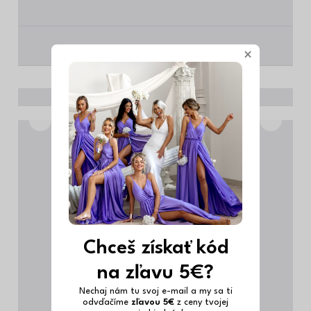
________
________
×
Chceš získať kód
na zľavu 5€?
Nechaj nám tu svoj e-mail a my sa ti
odvďačíme
zľavou 5€
z ceny tvojej