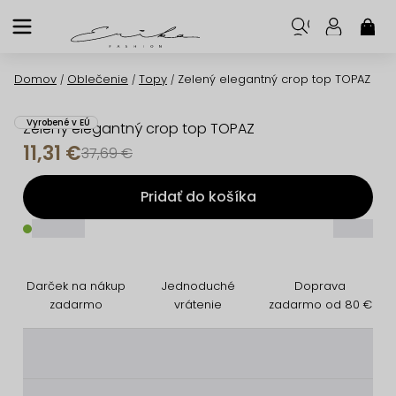
Prejsť
na
NÁK
KOŠ
obsah
Domov
Oblečenie
Topy
Zelený elegantný crop top TOPAZ
/
/
/
Vyrobené v EÚ
Zelený elegantný crop top TOPAZ
11,31 €
37,69 €
Pridať do košíka
_____
_____
Darček na nákup
Jednoduché
Doprava
zadarmo
vrátenie
zadarmo od 80 €
________