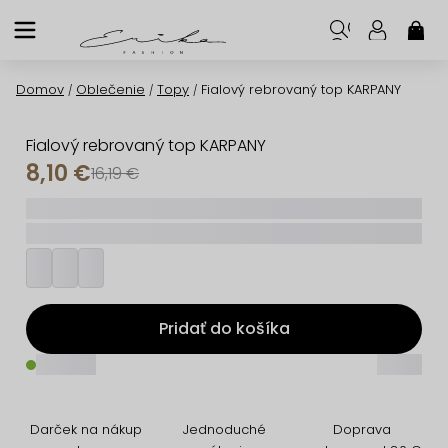
Prejsť
na
NÁK
KOŠ
obsah
Domov
Oblečenie
Topy
Fialový rebrovaný top KARPANY
/
/
/
Fialový rebrovaný top KARPANY
8,10 €
16,19 €
_____
_________
Pridať do košíka
_____
_____
Darček na nákup
Jednoduché
Doprava