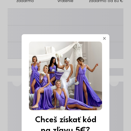
zadarmo
vrátenie
zadarmo od 80 €
________
________
×
________
Chceš získať kód
na zľavu 5€?