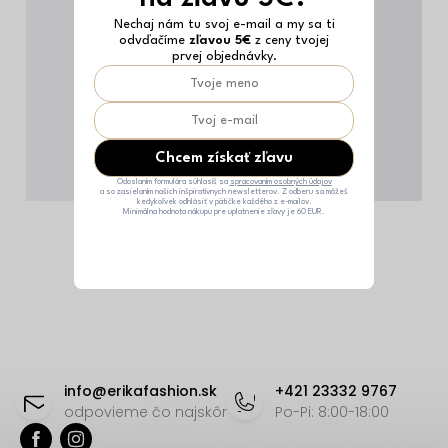
Nechaj nám tu svoj e-mail a my sa ti
odvďačíme
zľavou 5€
z ceny tvojej
prvej objednávky.
Chcem získať zľavu
Odoslaním formulára súhlasíš sa
spracovaním osobných údajov
a so zasielaním našich inšpiratívnych newsletterov. Z odberu sa môžeš
kedykoľvek odhlásiť v pätičke každého z e-mailov.
Minimálna hodnota nákupu pre uplatnenie zľavy je 60 EUR.
Z
á
info
@
erikafashion.sk
+421 23332 9767
p
odpovieme čo najskôr
Po-Pi: 8:00-18:00